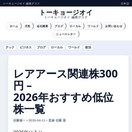
トーキョージオイ 編集デスク
日本語
トーキョージオイ
トーキョージオイ 編集デスク
ホーム
天気
会社概要
ブログ
ローカル
ワールド
お問い合わせ
ニュースレター
テック
ビジネス
ブログ
ローカル
ワールド
政治
レアアース関連株300
円 –
2026年おすすめ低位
株一覧
佐藤健一 • 2026-04-11 • 監修 佐藤 遥