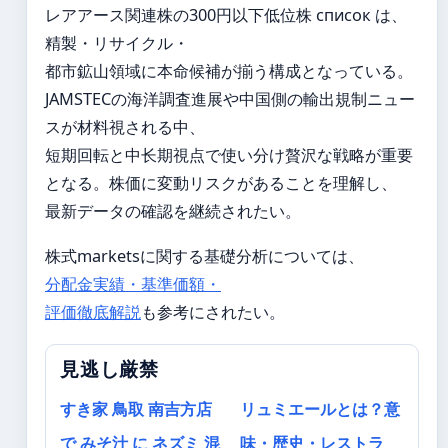
レアアース関連株の300円以下低位株 список は、
精製・リサイクル・
都市鉱山領域に本命候補が揃う構成となっている。
JAMSTECの海洋調査進展や中国側の輸出規制ニュー
スが材料視される中、
短期回転と中长期視点で使い分け贅沢な戦略が重要
となる。株価に変動リスクがあることを理解し、
最新データの確認を継続されたい。
株式marketsに関する基礎分析については、
分配金実績・基準価額・
評価徹底解説
も参考にされたい。
見逃し厳禁
すき家 鳥取 南吉方店
リュミエールとは？意
で みそ汁 に ネズミ 混
味・歴史・レストラ