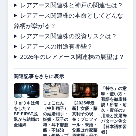
レアアース関連株と神戸の関連性は？
レアアース関連株の本命としてどんな
銘柄が挙がる？
レアアース関連株の投資リスクは？
レアアースの用途有哪些？
2026年のレアアース関連株の展望は？
関連記事をさらに表示
「持ち」の意
味・使い方・
類語を徹底解
リョウキは何
しょこたん
【2025年最
説！所有・耐
をした？
（中川翔子）
新】女優・藤
久・責任の3
BE:FIRST脱
の結婚相手・
真利子の現
用法と接尾辞
退から結婚の
妊娠・双子の
在：プロフィ
パターン例文
全経緯
噂・耳下腺腫
ール・未婚・
【日本語学習
瘍・不妊治
父親は作家藤
者】
療・年齢・プ
原審爾・母の