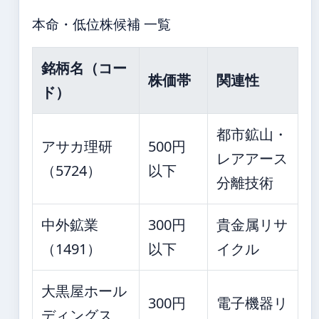
本命・低位株候補 一覧
銘柄名（コー
株価帯
関連性
ド）
都市鉱山・
アサカ理研
500円
レアアース
（5724）
以下
分離技術
中外鉱業
300円
貴金属リサ
（1491）
以下
イクル
大黒屋ホール
300円
電子機器リ
ディングス