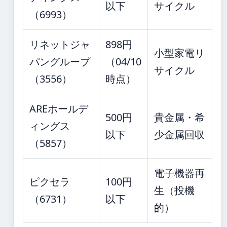
以下
サイクル
（6993）
リネットジャ
898円
小型家電リ
パングループ
（04/10
サイクル
（3556）
時点）
AREホールデ
500円
貴金属・希
ィングス
以下
少金属回収
（5857）
電子機器再
ピクセラ
100円
生（投機
（6731）
以下
的）