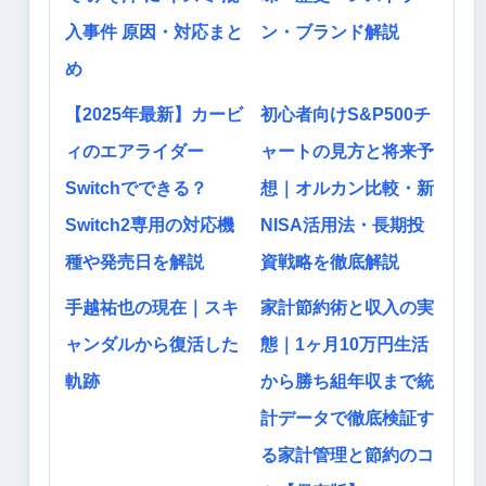
入事件 原因・対応まと
ン・ブランド解説
め
【2025年最新】カービ
初心者向けS&P500チ
ィのエアライダー
ャートの見方と将来予
Switchでできる？
想｜オルカン比較・新
Switch2専用の対応機
NISA活用法・長期投
種や発売日を解説
資戦略を徹底解説
手越祐也の現在｜スキ
家計節約術と収入の実
ャンダルから復活した
態｜1ヶ月10万円生活
軌跡
から勝ち組年収まで統
計データで徹底検証す
る家計管理と節約のコ