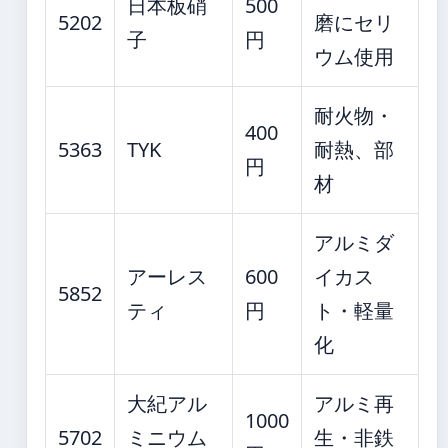
日本板硝
500
5202
磨にセリ
子
円
ウム使用
耐火物・
400
5363
TYK
耐熱、部
円
材
アルミダ
アーレス
600
イカス
5852
ティ
円
ト・軽量
化
大紀アル
アルミ再
1000
5702
ミニウム
生・非鉄