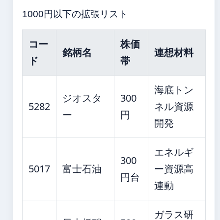
1000円以下の拡張リスト
コー
株価
銘柄名
連想材料
ド
帯
海底トン
ジオスタ
300
5282
ネル資源
ー
円
開発
エネルギ
300
5017
富士石油
ー資源高
円台
連動
ガラス研