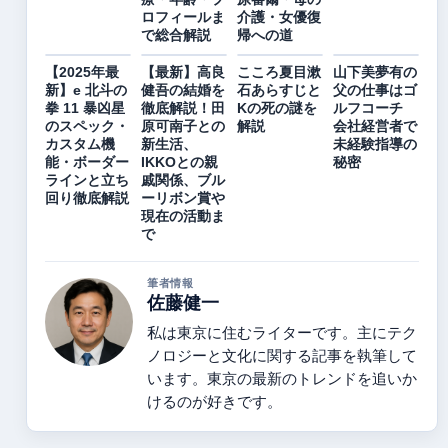
ロフィールま
介護・女優復
で総合解説
帰への道
【2025年最
【最新】高良
こころ夏目漱
山下美夢有の
新】e 北斗の
健吾の結婚を
石あらすじと
父の仕事はゴ
拳 11 暴凶星
徹底解説！田
Kの死の謎を
ルフコーチ
のスペック・
原可南子との
解説
会社経営者で
カスタム機
新生活、
未経験指導の
能・ボーダー
IKKOとの親
秘密
ラインと立ち
戚関係、ブル
回り徹底解説
ーリボン賞や
現在の活動ま
で
筆者情報
佐藤健一
私は東京に住むライターです。主にテク
ノロジーと文化に関する記事を執筆して
います。東京の最新のトレンドを追いか
けるのが好きです。