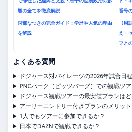
で辞任した経緯と父親・息子の世襲政治の影
ト・キ
響の全てを徹底解説
番号
阿部なつきの完全ガイド：学歴や人気の理由
【用
を解説
え・
フと
よくある質問
ドジャース対パイレーツの2026年試合日
PNCパーク（ピッツバーグ）での観戦ツ
ドジャース観戦ツアーの最安値プランはど
アーリーエントリー付きプランのメリット
1人でもツアーに参加できるか？
日本でDAZNで観戦できるか？