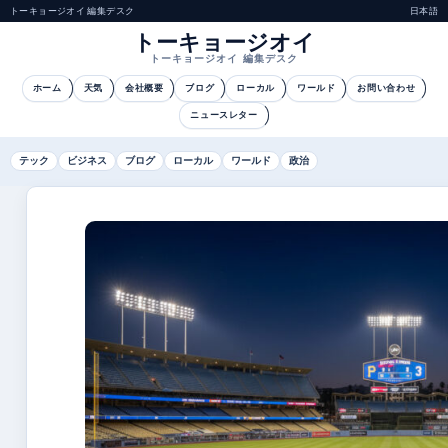
トーキョージオイ 編集デスク
日本語
トーキョージオイ
トーキョージオイ 編集デスク
ホーム
天気
会社概要
ブログ
ローカル
ワールド
お問い合わせ
ニュースレター
テック
ビジネス
ブログ
ローカル
ワールド
政治