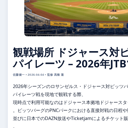
観戦場所 ドジャース対
パイレーツ – 2026年J
佐藤健一 • 2026-04-04 • 監修 高橋 蓮
2026年シーズンのロサンゼルス・ドジャース対ピッツ
パイレーツ戦を現地で観戦する際、
現時点で利用可能なのはドジャース本拠地ドジャースタ
。ピッツバーグのPNCパークにおける直接対戦の日程や
並びに日本でのDAZN放送やTicketjamによるチケ
。