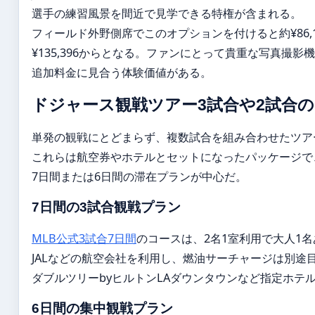
選手の練習風景を間近で見学できる特権が含まれる。
フィールド外野側席でこのオプションを付けると約¥86,
¥135,396からとなる。ファンにとって貴重な写真撮
追加料金に見合う体験価値がある。
ドジャース観戦ツアー3試合や2試合
単発の観戦にとどまらず、複数試合を組み合わせたツアー
これらは航空券やホテルとセットになったパッケージで
7日間または6日間の滞在プランが中心だ。
7日間の3試合観戦プラン
MLB公式3試合7日間
のコースは、2名1室利用で大人1名あたり
JALなどの航空会社を利用し、燃油サーチャージは別途目安
ダブルツリーbyヒルトンLAダウンタウンなど指定ホテ
6日間の集中観戦プラン