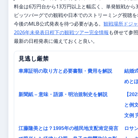
料金は6万円台から13万円以上と幅広く、単発観戦から
ピッツバーグでの観戦や日本でのストリーミング視聴を
今後のMLB公式発表を待つ必要がある。
観戦場所ドジャ
2026年未発表日程下の観戦ツアー完全情報
も併せて参
最新の日程発表に備えておくと良い。
見逃し厳禁
車庫証明の取り方と必要書類・費用を解説
結婚式
めと
新聞紙 – 意味・語源・明治規制史を解説
【20
と例文
文例 
江藤隆美とは？1995年の植民地支配肯定発言
ロサン