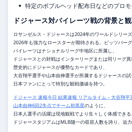
特定のボブルヘッド配布日などのプロモ
ドジャース対パイレーツ戦の背景と観
ロサンゼルス・ドジャースは2024年のワールドシリー
2026年も強力なロースターが期待される。ピッツバー
パイレーツはナショナルリーグ中地区に所属し、
ドジャースとの対戦はインターリーグまたは同リーグ異
歴史的にドジャースが優勢なカードであり、
大谷翔平選手や山本由伸選手が所属するドジャースの試
日本ファンにとって特別な観戦価値を持つ。
ドジャース 速報今日 結果速報 リアルタイム – 大谷翔平
山本由伸6回2失点でチーム初黒星
のように、
日本人選手の活躍は現地観戦でより生々しく体感できる
ドジャースタジアムはMLB随一の収容人数を誇り、迫