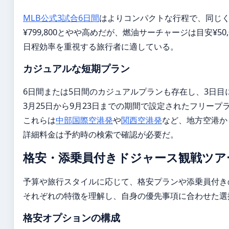
MLB公式3試合6日間
はよりコンパクトな行程で、同じく3
¥799,800とやや高めだが、燃油サーチャージは目安¥50,0
日程効率を重視する旅行者に適している。
カジュアルな短期プラン
6日間または5日間のカジュアルプランも存在し、3日目
3月25日から9月23日までの期間で設定されたフリープ
これらは
中部国際空港発
や
関西空港発
など、地方空港か
詳細料金は予約時の検索で確認が必要だ。
格安・添乗員付きドジャース観戦ツア
予算や旅行スタイルに応じて、格安プランや添乗員付き
それぞれの特徴を理解し、自身の優先事項に合わせた選
格安オプションの構成