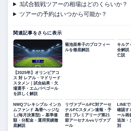
3試合観戦ツアーの相場はどのくらいか？
ツアーの予約はいつから可能か？
関連記事をさらに表示
菊池亜希子のプロフィー
キルア
ルを徹底解説
全解説
亡説
【2025年】オリンピアコ
ス 対 レアル・マドリード
スタメン｜試合結果・欠
場選手・エムバペゴール
を詳しく解説
NWQフレキシブル インカ
リヴァプールFC対アーセ
LIN
ムファンド 為替ヘッジな
ナルFCスタメン速報・予
確認す
し(毎月決算型) – 基準価
想 | プレミアリーグ第21
ール画
額・分配金・運用実績徹
節アーセナルvsリヴァプ
追加・
底解説
ール
別