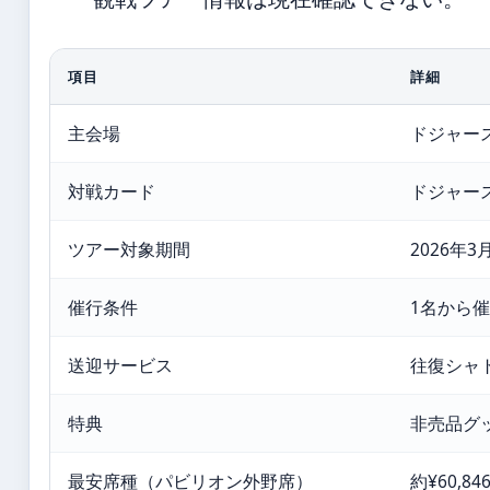
項目
詳細
主会場
ドジャー
対戦カード
ドジャース
ツアー対象期間
2026年3
催行条件
1名から
送迎サービス
往復シャ
特典
非売品グ
最安席種（パビリオン外野席）
約¥60,8