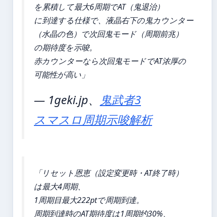
を累積して最大6周期でAT（鬼退治）
に到達する仕様で、液晶右下の鬼カウンター
（水晶の色）で次回鬼モード（周期前兆）
の期待度を示唆。
赤カウンターなら次回鬼モードでAT浓厚の
可能性が高い」
— 1geki.jp、
鬼武者3
スマスロ周期示唆解析
「リセット恩恵（設定変更時・AT終了時）
は最大4周期、
1周期目最大222ptで周期到達。
周期到達時のAT期待度は1周期约30%、