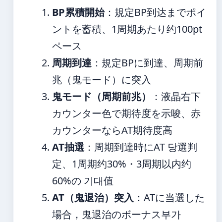
BP累積開始
：規定BP到达までポイ
ントを蓄積、1周期あたり约100pt
ペース
周期到達
：規定BPに到達、周期前
兆（鬼モード）に突入
鬼モード（周期前兆）
：液晶右下
カウンター色で期待度を示唆、赤
カウンターならAT期待度高
AT抽選
：周期到達時にAT 당選判
定、1周期约30%・3周期以内约
60%の 기대值
AT（鬼退治）突入
：ATに当選した
場合，鬼退治のボーナス부가