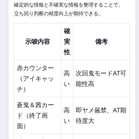
確定的な情報と不確実な情報を整理することで、
立ち回り判断の精度向上が期待できる。
確
示唆内容
実
備考
性
赤カウンター
高
次回鬼モードAT可
（アイキャッ
い
能性高
チ）
蒼鬼＆茜カー
高
即ヤメ厳禁、AT期
ド（終了画
い
待度大
面）