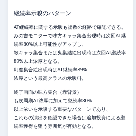
継続率示唆のパターン
AT継続率に関する示唆も複数の経路で確認できる。
みの吉モニターで味方キャラ集合出现時は次回AT継
続率80%以上可能性がアップし、
敵キャラ集合または鬼集結絵出现時は次回AT継続率
89%以上浓厚となる。
幻魔集合絵出现時はAT継続率89%
浓厚という最高クラスの示唆다。
終了画面の味方集合（赤背景）
も次周期AT浓厚に加えて継続率80%
以上浓いを示唆する重要なパターンであり、
これらの演出を確認できた場合は追加投資による継
続率獲得を狙う雰囲気が有効となる。