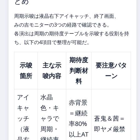
とめ
周期示唆は液晶右下アイキャッチ、終了画面、
みの吉モニターの3つの経路で確認できる。
各演出は周期の期待度テーブルを示唆する役割を持
ち、以下の4項目で整理が可能だ。
期待度
示唆
主な示
要注意パタ
判断材
箇所
唆内容
ーン
料
アイ
水晶
赤背景
キャ
色・キ
＝継続
ッチ
ャラで
蒼鬼＆茜＝
率80%
（液
周期・
即ヤメ厳禁
以上AT
晶右
継続率