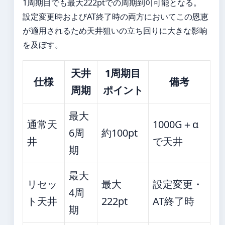
1周期目でも最大222ptでの周期到이可能となる。
設定変更時およびAT終了時の両方においてこの恩恵
が適用されるため天井狙いの立ち回りに大きな影响
を及ぼす。
天井
1周期目
仕様
備考
周期
ポイント
最大
通常天
1000G＋α
6周
約100pt
井
で天井
期
最大
リセッ
最大
設定変更・
4周
ト天井
222pt
AT終了時
期