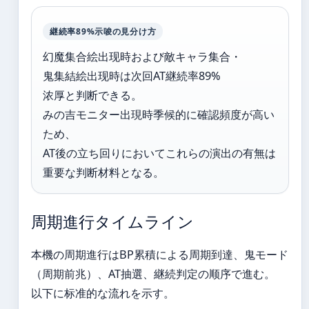
継続率89%示唆の見分け方
幻魔集合絵出现時および敵キャラ集合・
鬼集結絵出现時は次回AT継続率89%
浓厚と判断できる。
みの吉モニター出現時季候的に確認頻度が高い
ため、
AT後の立ち回りにおいてこれらの演出の有無は
重要な判断材料となる。
周期進行タイムライン
本機の周期進行はBP累積による周期到達、鬼モード
（周期前兆）、AT抽選、継続判定の顺序で進む。
以下に标准的な流れを示す。