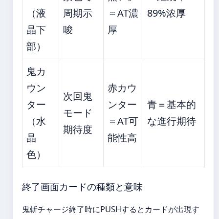
（液
周期示
＝AT濃
89%浓厚
晶下
唆
厚
部）
鬼カ
ウン
赤カウ
次回鬼
ター
ンター
青＝基本的
モード
（水
＝AT可
な進行期待
期待度
晶
能性高
色）
終了画面カードの種類と意味
鬼斬チャージ終了時にPUSHするとカードが出現す