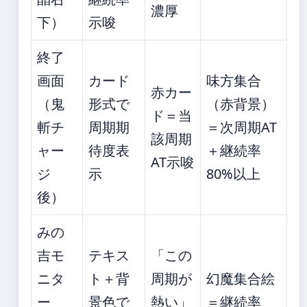
濃厚
下）
示唆
終了
画面
カード
味方集合
赤カー
（鬼
形式で
（赤背景）
ド＝当
斬チ
周期期
＝次周期AT
該周期
ャー
待度表
＋継続率
AT示唆
ジ
示
80%以上
後）
みの
吉モ
テキス
「この
ニタ
ト＋背
周期が
幻魔集合絵
ー
景色で
熱い」
＝継続率