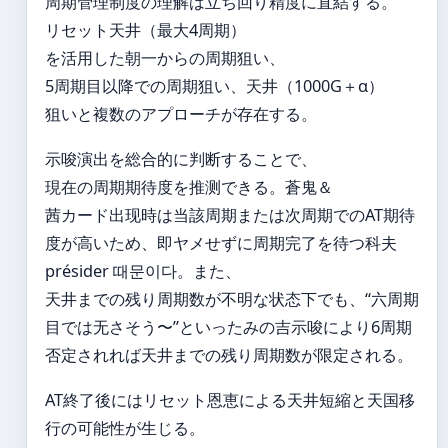
周期管理制度の理解は立ち回り精度に直結する。
リセット天井（最大4周期）
を活用した朝一からの周期狙い、
5周期目以降での周期狙い、天井（1000G＋α）
狙いと複数のアプローチが存在する。
示唆演出を総合的に判断することで、
現在の周期期待度を推测できる。蒼鬼＆
茜カード出现時は当該周期または次周期でのAT期待
度が高いため、即ヤメせずに周期完了を待つ科夫
présider 때문이다。また、
天井までの残り周期数が不明な状态下でも、“六周期
目では无さそう〜”といったみの吉示唆により6周期
否定されれば天井までの残り周期数が限定される。
AT終了後にはリセット恩恵による天井短縮と天国移
行の可能性が生じる。