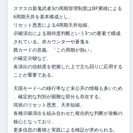
スマスロ新鬼武者3の周期管理制度はBP累積による
6周期天井を基本構成とし、
リセット恩恵による4周期天井短縮、
示唆演出による期待度判断という3つの要素で構成
されている。赤カウンターや蒼鬼＆
茜カードの意義、「この周期が熱い」
の確定示唆など、
各演出の信頼度を把握した上で立ち回りに応用する
ことが重要である。
天国モードへの移行率など未公开の情報も多いため
、確定的な判別が困難な部分も存在する。
現状のリセット恩恵、天井短縮、
各種示唆演出を組み合わせた複合的な判断が攻略の
核心となっており、
更多信息の蓄積と実践による検証が求められる。