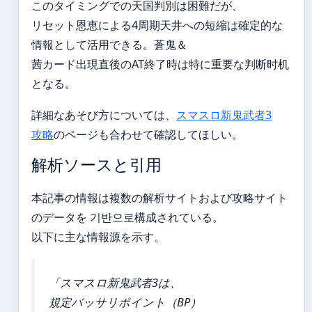
このタイミングでの天国判別は困難だが、
リセット恩恵による4周期天井への短縮は確定的な
情報として活用できる。蒼鬼＆
茜カード出現直後のAT終了時は特に重要な判断时机
となる。
詳細なあそび方については、
スマスロ新鬼武者3
攻略
のページも合わせて確認してほしい。
解析ソースと引用
本記事の情報は複数の解析サイトおよび攻略サイト
のデータを 기반으로構成されている。
以下に主な情報源を示す。
「スマスロ新鬼武者3は、
規定バッサリポイント（BP）