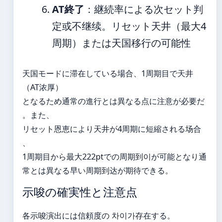
AT終了
：継続率による次セット判
定或不继续。リセット天井（最大4
周期）または天国移行の可能性
天国モードに滞在している場合、1周期目で天井
（AT浓厚）
となるため通常の進行とは異なる点に注意が必要だ
。また、
リセット恩恵により天井が4周期に短縮される场合
、
1周期目から最大222ptでの周期到이が可能となり通
常とは異なる早い周期到达が期待できる。
示唆の確実性と注意点
各示唆演出には信頼度の 차이가存在する。