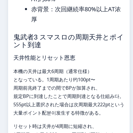
赤背景：次回継続率80%以上AT浓
厚
鬼武者3 スマスロの周期天井とポイ
ント到達
天井性能とリセット恩恵
本機の天井は最大6周期（通常仕様）
となっている。1周期あたり约100pt〜
周期前兆終了までの間でBPが加算され、
規定BPに到達したことで周期到達となる仕組み다。
555pt以上選択された場合は次周期最大222ptという
大量ポイント配분이发生する特徴がある。
リセット時は天井が4周期に短縮され、