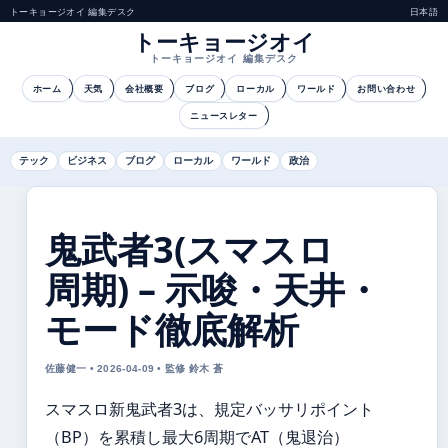
トーキョージオイ 編集デスク
日本語
トーキョージオイ
トーキョージオイ 編集デスク
ホーム
天気
会社概要
ブログ
ローカル
ワールド
お問い合わせ
ニュースレター
テック
ビジネス
ブログ
ローカル
ワールド
政治
鬼武者3(スマスロ
周期) – 示唆・天井・
モード徹底解析
佐藤健一 • 2026-04-09 • 監修 鈴木 蒼
スマスロ新鬼武者3は、規定バッサリポイント
（BP）を累積し最大6周期でAT（鬼退治）