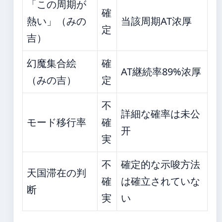
「この周期が
確
熱い」（みの
当該周期AT浓厚
定
吉）
幻魔集合絵
確
AT継続率89%浓厚
（みの吉）
定
不
詳細な確率は未公
モード移行率
確
开
実
不
確定的な示唆方法
天国滞在の判
確
は確立されていな
断
実
い