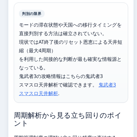
判別の限界
モードの滞在状態や天国への移行タイミングを
直接判別する方法は確立されていない。
現状ではAT終了後のリセット恩恵による天井短
縮（最大4周期）
を利用した间接的な判断が最も確実な情報源と
なっている。
鬼武者3の攻略情報はこちらの鬼武者3
スマスロ天井解析で確認できます。
鬼武者3
スマスロ天井解析
.
周期解析から見る立ち回りのポイ
ント