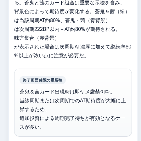
る。蒼鬼と茜のカード组合は重要な示唆を含み、
背景色によって期待度が変化する。蒼鬼＆茜（緑）
は当該周期AT約80%、蒼鬼・茜（青背景）
は次周期222BP以内＋AT約80%が期待される。
味方集合（赤背景）
が表示された場合は次周期AT濃厚に加えて継続率80
%以上が浓い点に注意が必要だ。
終了画面確認の重要性
蒼鬼＆茜カード出現時は即ヤメ厳禁이다。
当該周期または次周期でのAT期待度が大幅に上
昇するため、
追加投資による周期完了待ちが有効となるケー
スが多い。