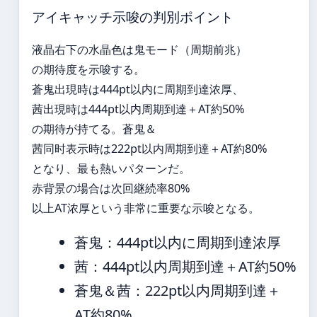
アイキャッチ示唆の判別ポイント
液晶右下の水晶色は鬼モード（周期前兆）
の期待度を示唆する。
蒼鬼出現時は444pt以内に周期到達浓厚、
茜出現時は444pt以内周期到達＋AT約50%
の期待が持てる。蒼鬼＆
茜同时表示時は222pt以内周期到達＋AT約80%
となり、最も熱いパターンだ。
赤背景の場合は次回継続率80%
以上AT浓厚という非常に重要な示唆となる。
蒼鬼：444pt以内に周期到達浓厚
茜：444pt以内周期到達＋AT約50%
蒼鬼＆茜：222pt以内周期到達＋
AT約80%