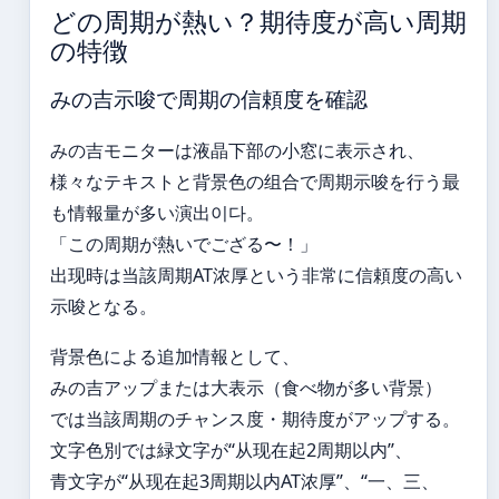
どの周期が熱い？期待度が高い周期
の特徴
みの吉示唆で周期の信頼度を確認
みの吉モニターは液晶下部の小窓に表示され、
様々なテキストと背景色の组合で周期示唆を行う最
も情報量が多い演出이다。
「この周期が熱いでござる〜！」
出现時は当該周期AT浓厚という非常に信頼度の高い
示唆となる。
背景色による追加情報として、
みの吉アップまたは大表示（食べ物が多い背景）
では当該周期のチャンス度・期待度がアップする。
文字色別では緑文字が“从现在起2周期以内”、
青文字が“从现在起3周期以内AT浓厚”、“一、三、