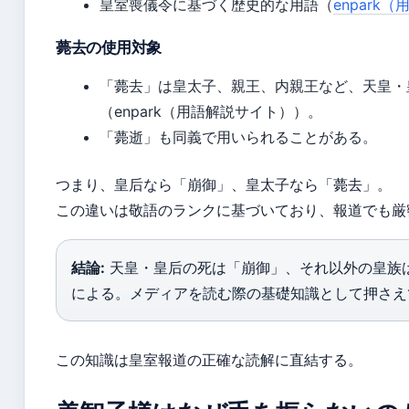
皇室喪儀令に基づく歴史的な用語（
enpark
薨去の使用対象
「薨去」は皇太子、親王、内親王など、天皇・
（enpark（用語解説サイト））。
「薨逝」も同義で用いられることがある。
つまり、皇后なら「崩御」、皇太子なら「薨去」。
この違いは敬語のランクに基づいており、報道でも厳
結論:
天皇・皇后の死は「崩御」、それ以外の皇族
による。メディアを読む際の基礎知識として押さえ
この知識は皇室報道の正確な読解に直結する。