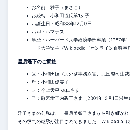
お名前：雅子（まさこ）
お続柄：小和田恆氏第1女子
お誕生日：昭和38年12月9日
お印：ハマナス
学歴：ハーバード大学経済学部卒業（1987年
ード大学留学（Wikipedia（オンライン百科事
皇后陛下のご家族
父：小和田恆（元外務事務次官、元国際司法裁
母：小和田優美子
夫：今上天皇 徳仁さま
子：敬宮愛子内親王さま（2001年12月1日誕生
雅子さまの公務は、上皇后美智子さまから引き継がれ
その役割の継承が注目されてきました（Wikipedia