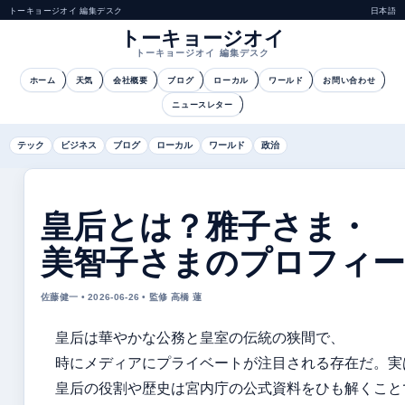
トーキョージオイ 編集デスク
日本語
トーキョージオイ
トーキョージオイ 編集デスク
ホーム
天気
会社概要
ブログ
ローカル
ワールド
お問い合わせ
ニュースレター
テック
ビジネス
ブログ
ローカル
ワールド
政治
皇后とは？雅子さま・
美智子さまのプロフィ
佐藤健一 • 2026-06-26 • 監修 高橋 蓮
皇后は華やかな公務と皇室の伝統の狭間で、
時にメディアにプライベートが注目される存在だ。実
皇后の役割や歴史は宮内庁の公式資料をひも解くこと