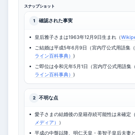
スナップショット
確認された事実
1
皇后雅子さまは1963年12月9日生まれ（
Wik
ご結婚は平成5年6月9日（宮内庁公式用語集（
ライン百科事典）
)
ご即位は令和元年5月1日（宮内庁公式用語集（
ライン百科事典）
)
不明な点
2
愛子さまの結婚後の皇籍存続可能性は未確定
メディア）
）
平成の中盤以降、明仁天皇・美智子皇后夫妻