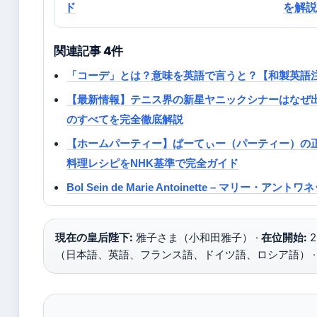
ド
を解説
関連記事 4件
「コーデ」とは？意味を英語で言うと？【和製英語
【最新情報】テニス界の新星ヤニックシナーはなぜ
のすべてを完全徹底解説
【ホームパーティー】ぱーてぃー（パーティー）の
料理レシピをNHK基準で完全ガイド
Bol Sein de Marie Antoinette – マリー・
現在の皇后陛下:
雅子さま（小和田雅子） ·
在位開始:
2
（日本語、英語、フランス語、ドイツ語、ロシア語） 