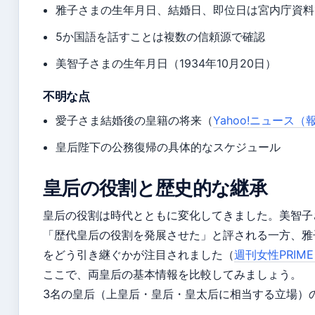
雅子さまの生年月日、結婚日、即位日は宮内庁資料
5か国語を話すことは複数の信頼源で確認
美智子さまの生年月日（1934年10月20日）
不明な点
愛子さま結婚後の皇籍の将来（
Yahoo!ニュース
皇后陛下の公務復帰の具体的なスケジュール
皇后の役割と歴史的な継承
皇后の役割は時代とともに変化してきました。美智子
「歴代皇后の役割を発展させた」と評される一方、雅
をどう引き継ぐかが注目されました（
週刊女性PRIM
ここで、両皇后の基本情報を比較してみましょう。
3名の皇后（上皇后・皇后・皇太后に相当する立場）