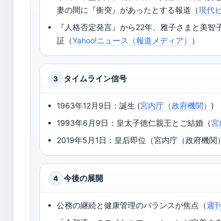
妻の間に『衝突』があったとする報道（
現代
『人格否定発言』から22年、雅子さまと美智
証（
Yahoo!ニュース（報道メディア）
）
タイムライン信号
3
1963年12月9日：誕生 (
宮内庁（政府機関）
)
1993年6月9日：皇太子徳仁親王とご結婚（
宮
2019年5月1日：皇后即位（宮内庁（政府機関）
今後の展開
4
公務の継続と健康管理のバランスが焦点（
週刊