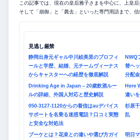
この記事では、現在の皇后雅子さまを中心に、上皇后
そして「崩御」と「薨去」といった専門用語まで、信
見逃し厳禁
静岡出身元ギャル中川絵美里のプロフィ
NWQ
ールと学歴、結婚、元チームヴィーナス
替ヘッ
からキャスターへの経歴を徹底解説
分配金
Drinking Age in Japan – 20歳飲酒ルー
Here
ルの詳細、外国人対応と歴史解説
違いを
050-3127-1120からの着信はauデバイス
杉原千
サポートを名乗る迷惑電話？口コミ実態
乱
と安全な対処法
ブーケとは？花束との違いや選び方ガイ
明日マ