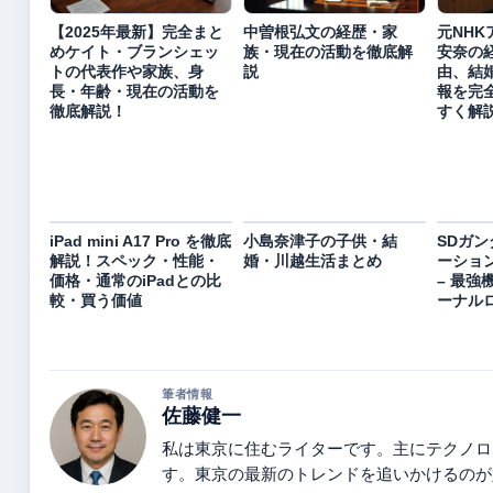
【2025年最新】完全まと
中曽根弘文の経歴・家
元NH
めケイト・ブランシェッ
族・現在の活動を徹底解
安奈の
トの代表作や家族、身
説
由、結
長・年齢・現在の活動を
報を完
徹底解説！
すく解
iPad mini A17 Pro を徹底
小島奈津子の子供・結
SDガン
解説！スペック・性能・
婚・川越生活まとめ
ーション
価格・通常のiPadとの比
– 最強
較・買う価値
ーナル
筆者情報
佐藤健一
私は東京に住むライターです。主にテクノロ
す。東京の最新のトレンドを追いかけるのが