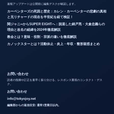
速報アップデートは公開前に編集デスクが確認します。
カーペンターズの死因と歴史：カレン・カーペンターの悲劇の真相
と兄リチャードの現在を半世紀を経て検証！
関ジャニ∞からSUPER EIGHTへ：脱退した錦戸亮・大倉忠義らの
理由と改名の経緯を2024年徹底解説
教会とは？意味・役割・宗派の違いを徹底解説
カノックスターとは？活動休止・炎上・年収・整形疑惑まとめ
お問い合わせ
読者の指摘や訂正を素早く振り分ける、レスポンス重視のコンタクト・デス
ク。
お問い合わせ
info@tokyojoy.net
編集部からの返信目安: 通常1営業日以内。