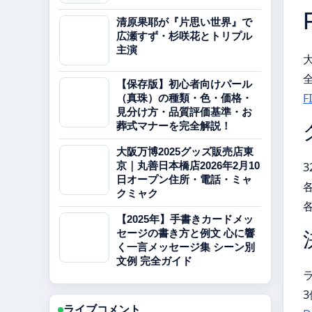
清原果耶が『片思い世界』で
広瀬すず・杉咲花とトリプル
主演
【保存版】初心者向けパール
F
（真珠）の種類・色・価格・
見分け方・品質評価基準・お
葬式マナーを完全解説！
大阪万博2025グッズ販売店東
京｜丸善日本橋店2026年2月10
日オープン住所・電話・ミャ
クミャク
【2025年】手書きカードメッ
セージの書き方と例文 心に響
く一言メッセージ集 シーン別
文例 完全ガイド
ライブコメント