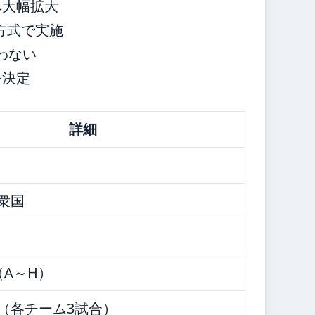
へ大幅拡大
方式で実施
わない
を決定
詳細
衆国
（A～H）
（各チーム3試合）