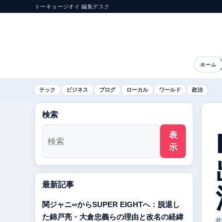
トーキョージオイ 編集デスク
ホーム
テック
ビジネス
ブログ
ローカル
ワールド
政治
検索
表
示
最新記事
関ジャニ∞からSUPER EIGHTへ：脱退し
た錦戸亮・大倉忠義らの理由と改名の経緯
佐