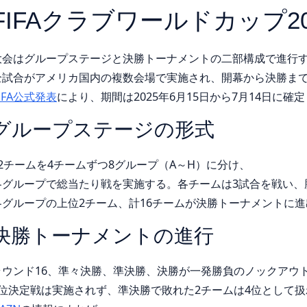
FIFAクラブワールドカップ20
大会はグループステージと決勝トーナメントの二部構成で進行
全試合がアメリカ国内の複数会場で実施され、開幕から決勝まで
IFA公式発表
により、期間は2025年6月15日から7月14日に確
グループステージの形式
32チームを4チームずつ8グループ（A～H）に分け、
各グループで総当たり戦を実施する。各チームは3試合を戦い、
各グループの上位2チーム、計16チームが決勝トーナメントに
決勝トーナメントの進行
ラウンド16、準々決勝、準決勝、決勝が一発勝負のノックアウ
3位決定戦は実施されず、準決勝で敗れた2チームは4位として