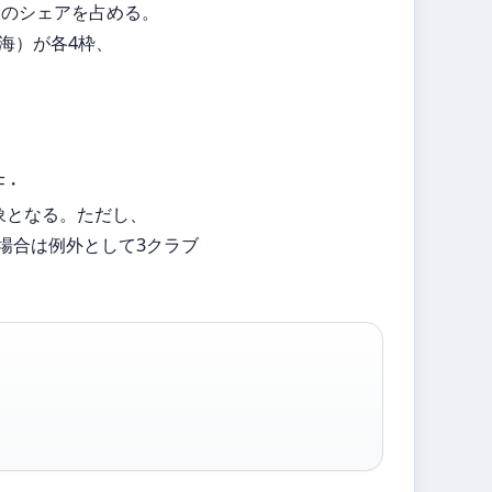
最大のシェアを占める。
ブ海）が各4枠、
。
F・
対象となる。ただし、
場合は例外として3クラブ