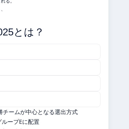
される。
り、
025とは？
勝チームが中心となる選出方式
グループEに配置