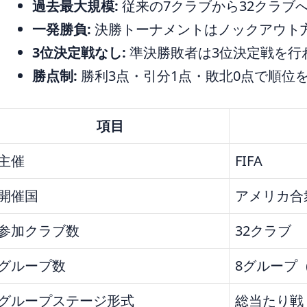
過去最大規模:
従来の7クラブから32クラブ
一発勝負:
決勝トーナメントはノックアウト
3位決定戦なし:
準決勝敗者は3位決定戦を行
勝点制:
勝利3点・引分1点・敗北0点で順位
項目
主催
FIFA
開催国
アメリカ合
参加クラブ数
32クラブ
グループ数
8グループ
グループステージ形式
総当たり戦