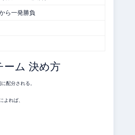
6から一発勝負
チーム 決め方
盟別に配分される。
によれば、