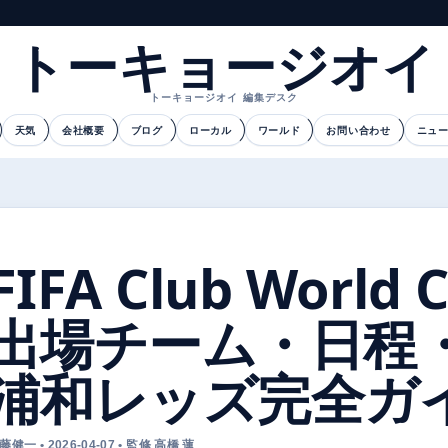
トーキョージオイ
トーキョージオイ 編集デスク
天気
会社概要
ブログ
ローカル
ワールド
お問い合わせ
ニュ
FIFA Club World C
出場チーム・日程
浦和レッズ完全ガ
藤健一 • 2026-04-07 • 監修 高橋 蓮