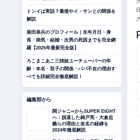
トンイは実話？最後やイ・サンとの関係を
解説
柴田恭兵のプロフィール｜生年月日・身
長・病気・結婚・次男の死因までを完全網
羅【2025年最新完全版】
ろこまこあこ三姉妹ユーチューバーの年
齢・本名・双子の関係・パパ不在の理由す
べてを詳細完全徹底解説！
編集部から
関ジャニ∞からSUPER EIGHT
へ：脱退した錦戸亮・大倉忠
義らの理由と改名の経緯を
2024年徹底解説