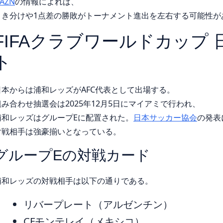
AZN
の情報によれば、
引き分けや1点差の勝敗がトーナメント進出を左右する可能性が
FIFAクラブワールドカップ
ト
日本からは浦和レッズがAFC代表として出場する。
組み合わせ抽選会は2025年12月5日にマイアミで行われ、
浦和レッズはグループEに配置された。
日本サッカー協会
の発表
対戦相手は強豪揃いとなっている。
グループEの対戦カード
浦和レッズの対戦相手は以下の通りである。
リバープレート（アルゼンチン）
CFモンテレイ（メキシコ）