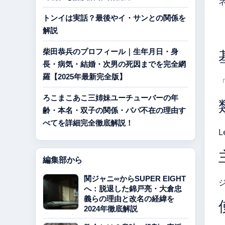
トンイは実話？最後やイ・サンとの関係を
解説
柴田恭兵のプロフィール｜生年月日・身
長・病気・結婚・次男の死因までを完全網
羅【2025年最新完全版】
ろこまこあこ三姉妹ユーチューバーの年
齢・本名・双子の関係・パパ不在の理由す
べてを詳細完全徹底解説！
L
編集部から
関ジャニ∞からSUPER EIGHT
へ：脱退した錦戸亮・大倉忠
義らの理由と改名の経緯を
2024年徹底解説