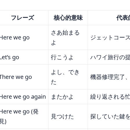
フレーズ
核心的意味
代表
さあ始まる
Here we go
ジェットコー
よ
Let’s go
行こうよ
ハワイ旅行の
よし、でき
There we go
機器修理完了
た
Here we go again
またかよ
繰り返される
Here we go (発
見つけた
探していた鍵
見)