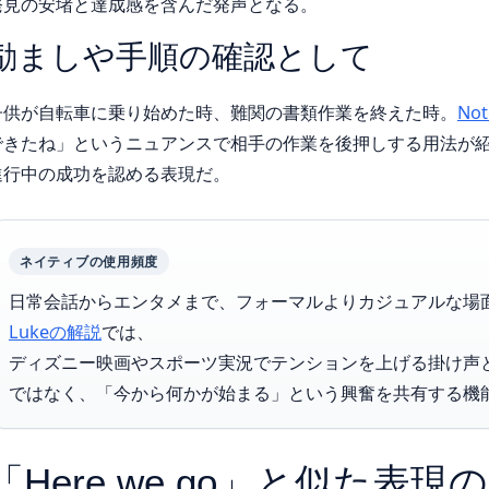
発見の安堵と達成感を含んだ発声となる。
励ましや手順の確認として
子供が自転車に乗り始めた時、難関の書類作業を終えた時。
No
できたね」というニュアンスで相手の作業を後押しする用法が
進行中の成功を認める表現だ。
ネイティブの使用頻度
日常会話からエンタメまで、フォーマルよりカジュアルな場
Lukeの解説
では、
ディズニー映画やスポーツ実況でテンションを上げる掛け声
ではなく、「今から何かが始まる」という興奮を共有する機
「Here we go」と似た表