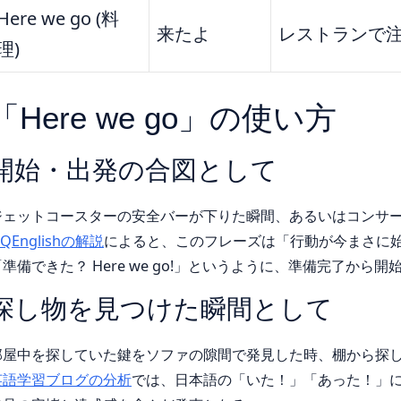
Here we go (料
来たよ
レストランで
理)
「Here we go」の使い方
開始・出発の合図として
ジェットコースターの安全バーが下りた瞬間、あるいはコンサ
QEnglishの解説
によると、このフレーズは「行動が今まさに
「準備できた？ Here we go!」というように、準備完了から
探し物を見つけた瞬間として
部屋中を探していた鍵をソファの隙間で発見した時、棚から探
英語学習ブログの分析
では、日本語の「いた！」「あった！」