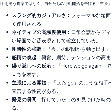
相手を誘う提案ではなく、自分たちの行動開始を告げる「主張
スラング的カジュアルさ：
フォーマルな場面
く使用される。
ネイティブの高頻度使用：
日常会話からディ
い場面で定番表現として確立している。
即時性の強調：
「今この瞬間から動き出す」
感情の喚起：
興奮、期待、テンションの高ま
繰り返しへの反応：
「Here we go ag
立ちを表す。
主張による開始：
「Let’s go」のよう
宣言する性質がある。
発見の瞬間：
探していたものを見つけた時の
る。