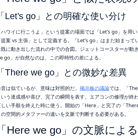
「Let’s go」との明確な使い分け
「ハワイに行こうよ」という提案の場面では「Let’s go」を用
提案 vs 主張」として定義する。「Let’s go」はまだ始まって
は既に動き出した流れの中での合図。ジェットコースターが動き出した
we go」が自然なのは、この即時性の差による。
「There we go」との微妙な差異
発音は似ているが、意味は対照的だ。
掲示板の議論
では、「The
という達成感や喜び、完了の瞬間を表す。エアコンの修理が終
正しい手順を終えた時に使う。開始の「Here」と完了の「Ther
この空間的メタファーの違いを文脈で判断する必要がある。
「Here we go」の文脈に