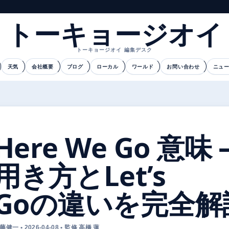
トーキョージオイ
トーキョージオイ 編集デスク
天気
会社概要
ブログ
ローカル
ワールド
お問い合わせ
ニュ
Here We Go 意味 
用き方とLet’s
Goの違いを完全解
藤健一 • 2026-04-08 • 監修 高橋 蓮