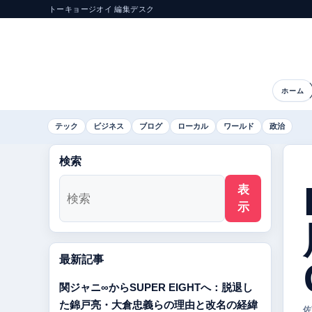
トーキョージオイ 編集デスク
ホーム
テック
ビジネス
ブログ
ローカル
ワールド
政治
検索
表
示
最新記事
関ジャニ∞からSUPER EIGHTへ：脱退し
た錦戸亮・大倉忠義らの理由と改名の経緯
佐