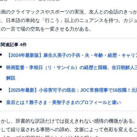
映画のクライマックスやスポーツの実況、友人との会話のきっかけ。
は、日本語の単純な「行こう」以上のニュアンスを持つ。カジ
この一言で場の空気を一変させる力がある。
関連記事 4件
【2024年最新版】麻生久美子の子供・夫・年齢・経歴・キャリア
映画監督・李相日（リ・サンイル）の経歴と国籍、在日朝鮮人
解説
【2025年最新】小谷実可子の現在：JOC常務理事で16役職
皇后とは？雅子さま・美智子さまのプロフィールと違い
しかし、辞書的な訳語だけでは捉えきれない感情の機微がある
そして繰り返される事態への諦め。文脈によって色彩を変える