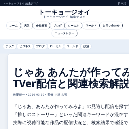
トーキョージオイ 編集デスク
日本語
トーキョージオイ
トーキョージオイ 編集デスク
ホーム
天気
会社概要
ブログ
ローカル
ワールド
お問い合わせ
ニュースレター
テック
ビジネス
ブログ
ローカル
ワールド
政治
じゃあ あんたが作ってみろ
TVer配信と関連検索解
佐藤健一 • 2026-03-30 • 監修 小林 大智
「じゃあ、あんたが作ってみろよ」の見逃し配信を探す
「推しのストーリー」といった関連キーワードが混在す
実際に視聴可能な作品の配信状況と、検索結果で確認で