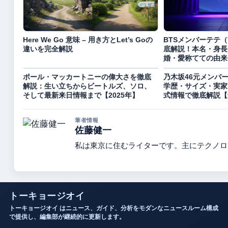
Here We Go 意味 – 用き方とLet’s Goの
BTSメンバーテテ
違いを完全解説
底解説！本名・身長
婚・愛称てての由来
ポール・マッカートニーの偉大さを徹底
乃木坂46元メンバ
解説：生い立ちからビートルズ、ソロ、
学歴・サイズ・実家
そして最新来日情報まで【2025年】
式情報で徹底解説【
筆者情報
佐藤健一
私は東京に住むライターです。主にテクノロ
トーキョージオイ
トーキョージオイ はニュース、ガイド、分析をモダンなニュースルーム構成
で提供し、編集部が継続的に更新します。