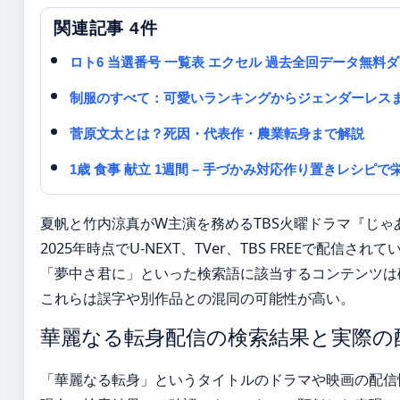
関連記事 4件
ロト6 当選番号 一覧表 エクセル 過去全回データ無料
制服のすべて：可愛いランキングからジェンダーレス
菅原文太とは？死因・代表作・農業転身まで解説
1歳 食事 献立 1週間 – 手づかみ対応作り置きレシピ
夏帆と竹内涼真がW主演を務めるTBS火曜ドラマ『じ
2025年時点でU-NEXT、TVer、TBS FREEで配信
「夢中さ君に」といった検索語に該当するコンテンツは
これらは誤字や別作品との混同の可能性が高い。
華麗なる転身配信の検索結果と実際の
「華麗なる転身」というタイトルのドラマや映画の配信