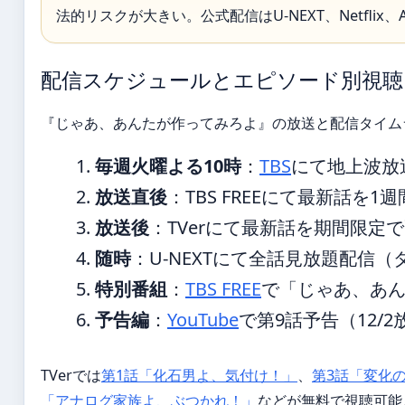
法的リスクが大きい。公式配信はU-NEXT、Netflix
配信スケジュールとエピソード別視聴
『じゃあ、あんたが作ってみろよ』の放送と配信タイム
毎週火曜よる10時
：
TBS
にて地上波放
放送直後
：TBS FREEにて最新話を
放送後
：TVerにて最新話を期間限定
随時
：U-NEXTにて全話見放題配信
特別番組
：
TBS FREE
で「じゃあ、あん
予告編
：
YouTube
で第9話予告（12/
TVerでは
第1話「化石男よ、気付け！」
、
第3話「変化
「アナログ家族よ、ぶつかれ！」
などが無料で視聴可能