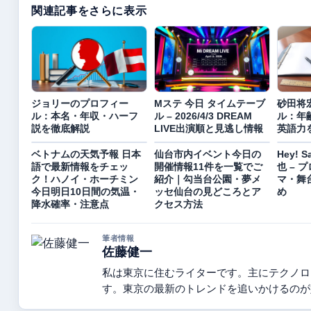
関連記事をさらに表示
ジョリーのプロフィー
Mステ 今日 タイムテーブ
砂田将
ル：本名・年収・ハーフ
ル – 2026/4/3 DREAM
ル：年
説を徹底解説
LIVE出演順と見逃し情報
英語力
ベトナムの天気予報 日本
仙台市内イベント今日の
Hey! 
語で最新情報をチェッ
開催情報11件を一覧でご
也 – 
ク！ハノイ・ホーチミン
紹介｜勾当台公園・夢メ
マ・舞
今日明日10日間の気温・
ッセ仙台の見どころとア
め
降水確率・注意点
クセス方法
筆者情報
佐藤健一
私は東京に住むライターです。主にテクノロ
す。東京の最新のトレンドを追いかけるのが