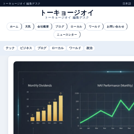
トーキョージオイ 編集デスク
日本語
トーキョージオイ
トーキョージオイ 編集デスク
ホーム
天気
会社概要
ブログ
ローカル
ワールド
お問い合わせ
ニュースレター
テック
ビジネス
ブログ
ローカル
ワールド
政治