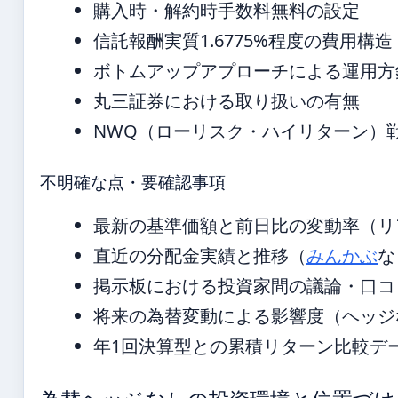
購入時・解約時手数料無料の設定
信託報酬実質1.6775%程度の費用構造
ボトムアップアプローチによる運用方
丸三証券における取り扱いの有無
NWQ（ローリスク・ハイリターン）
不明確な点・要確認事項
最新の基準価額と前日比の変動率（リ
直近の分配金実績と推移（
みんかぶ
な
掲示板における投資家間の議論・口コ
将来の為替変動による影響度（ヘッジ
年1回決算型との累積リターン比較デ