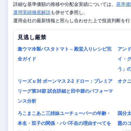
詳細な基準価額の推移や分配金実績については、
基準価
運用実績徹底解説
も併せて参照し、
運用会社の最新情報と照らし合わせた上で投資判断を行
見逃し厳禁
激ウマ冷製パスタトマト – 殿堂入りレシピ完
アン
全ガイド
イ・グ
う」
リーズ u 対 ボーンマス 2-2 ドロー：プレミア
オク
リーグ第34節 試合詳細と田中碧のパフォーマ
ンス分析
ろこまこあこ三姉妹ユーチューバーの年齢・
国分
本名・双子の関係・パパ不在の理由すべてを
題の