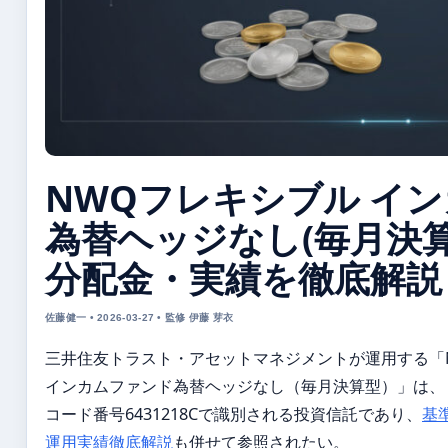
NWQフレキシブル イ
為替ヘッジなし(毎月決算型
分配金・実績を徹底解説
佐藤健一 • 2026-03-27 • 監修 伊藤 芽衣
三井住友トラスト・アセットマネジメントが運用する「
インカムファンド為替ヘッジなし（毎月決算型）」は、
コード番号6431218Cで識別される投資信託であり、
基
運用実績徹底解説
も併せて参照されたい。