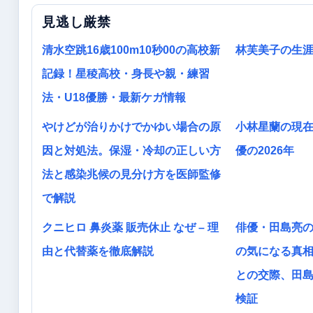
見逃し厳禁
清水空跳16歳100m10秒00の高校新
林芙美子の生
記録！星稜高校・身長や親・練習
法・U18優勝・最新ケガ情報
やけどが治りかけでかゆい場合の原
小林星蘭の現
因と対処法。保湿・冷却の正しい方
優の2026年
法と感染兆候の見分け方を医師監修
で解説
クニヒロ 鼻炎薬 販売休止 なぜ – 理
俳優・田島亮
由と代替薬を徹底解説
の気になる真
との交際、田
検証