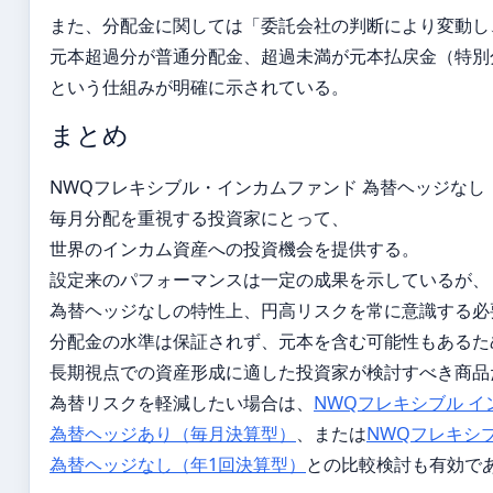
また、分配金に関しては「委託会社の判断により変動し
元本超過分が普通分配金、超過未満が元本払戻金（特別
という仕組みが明確に示されている。
まとめ
NWQフレキシブル・インカムファンド 為替ヘッジなし
毎月分配を重視する投資家にとって、
世界のインカム資産への投資機会を提供する。
設定来のパフォーマンスは一定の成果を示しているが、
為替ヘッジなしの特性上、円高リスクを常に意識する必
分配金の水準は保証されず、元本を含む可能性もあるた
長期視点での資産形成に適した投資家が検討すべき商品
為替リスクを軽減したい場合は、
NWQフレキシブル 
為替ヘッジあり（毎月決算型）
、または
NWQフレキシ
為替ヘッジなし（年1回決算型）
との比較検討も有効で