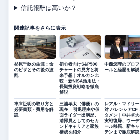
信託報酬は高いか？
関連記事をさらに表示
杉原千畝の生涯：命
初心者向けS&P500
中西悠理のプロフ
のビザとその後の波
チャートの見方と将
ールと経歴を解説
乱
来予想｜オルカン比
較・新NISA活用法・
長期投資戦略を徹底
解説
車庫証明の取り方と
三浦孝太（俳優）の
レアル・マドリー
必要書類・費用を解
現在 – 引退理由や仮
対 バレンシアCF 
説
面ライダー出演歴、
タメン｜中井卓大
清掃員としてのセカ
実戦復帰、ウーデ
ンドキャリアと家族
ール移籍、新キャ
構成を紹介
テンまで徹底解説