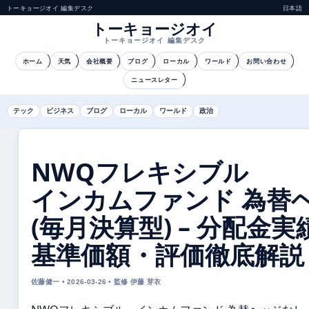
トーキョージオイ 編集デスク
日本語
トーキョージオイ
トーキョージオイ 編集デスク
ホーム
天気
会社概要
ブログ
ローカル
ワールド
お問い合わせ
ニュースレター
テック
ビジネス
ブログ
ローカル
ワールド
政治
NWQフレキシブル
インカムファンド 為替
(毎月決算型) – 分配金実
基準価額・評価徹底解説
佐藤健一 • 2026-03-26 • 監修 伊藤 芽衣