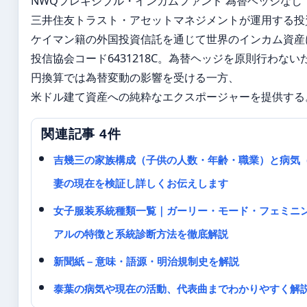
NWQフレキシブル・インカムファンド 為替ヘッジなし
三井住友トラスト・アセットマネジメントが運用する投
ケイマン籍の外国投資信託を通じて世界のインカム資産
投信協会コード6431218C。為替ヘッジを原則行わない
円換算では為替変動の影響を受ける一方、
米ドル建て資産への純粋なエクスポージャーを提供する
関連記事 4件
吉幾三の家族構成（子供の人数・年齢・職業）と病気
妻の現在を検証し詳しくお伝えします
女子服装系統種類一覧｜ガーリー・モード・フェミニ
アルの特徴と系統診断方法を徹底解説
新聞紙 – 意味・語源・明治規制史を解説
泰葉の病気や現在の活動、代表曲までわかりやすく解