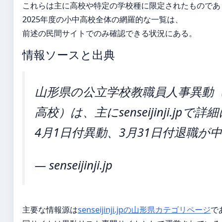
これらは主に高校や特定の学校種に限定されたものであ
2025年度の小中高校全体の網羅的な一覧は、
前述の民間サイトでのみ確認できる状況にある。
情報ソースと出典
山形県の公立学校教職員人事異動
高校）は、主にsenseijinji.jp
4月1日付異動、3月31日付退職が
— senseijinji.jp
主要な情報源は
senseijinji.jpの山形県カテゴリページ
で