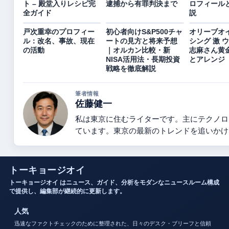
ト – 殿堂入りレシピ完
逮捕から有罪判決まで
ロフィール
全ガイド
説
戸次重幸のプロフィー
初心者向けS&P500チャ
オリーブオ
ル：改名、事故、現在
ートの見方と将来予想
シング 激 
の活動
｜オルカン比較・新
志麻さん黄金
NISA活用法・長期投資
とアレンジ
戦略を徹底解説
筆者情報
佐藤健一
私は東京に住むライターです。主にテクノロ
ています。東京の最新のトレンドを追いかけ
トーキョージオイ
トーキョージオイ はニュース、ガイド、分析をモダンなニュースルーム構成
で提供し、編集部が継続的に更新します。
人気
迅速なファクトチェックのために整理された、日々のデスク・ブリーフと信頼