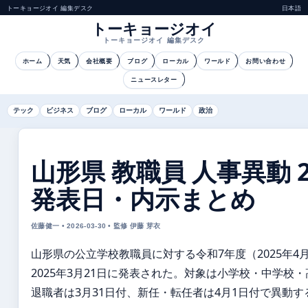
トーキョージオイ 編集デスク
日本語
トーキョージオイ
トーキョージオイ 編集デスク
ホーム
天気
会社概要
ブログ
ローカル
ワールド
お問い合わせ
ニュースレター
テック
ビジネス
ブログ
ローカル
ワールド
政治
山形県 教職員 人事異動 20
発表日・内示まとめ
佐藤健一 • 2026-03-30 • 監修 伊藤 芽衣
山形県の公立学校教職員に対する令和7年度（2025年4
2025年3月21日に発表された。対象は小学校・中学校
退職者は3月31日付、新任・転任者は4月1日付で異動す