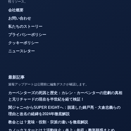
性リソース。
会社概要
お問い合わせ
私たちのストーリー
プライバシーポリシー
クッキーポリシー
ニュースレター
最新記事
速報アップデートは公開前に編集デスクが確認します。
カーペンターズの死因と歴史：カレン・カーペンターの悲劇の真相
と兄リチャードの現在を半世紀を経て検証！
関ジャニ∞からSUPER EIGHTへ：脱退した錦戸亮・大倉忠義らの
理由と改名の経緯を2024年徹底解説
教会とは？意味・役割・宗派の違いを徹底解説
カノックスターとは？活動休止・炎上・年収・整形疑惑まとめ