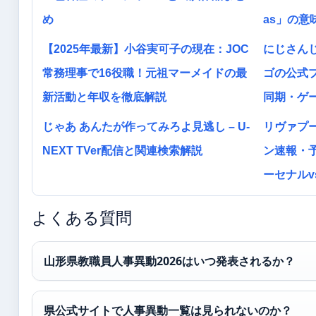
め
as」の
【2025年最新】小谷実可子の現在：JOC
にじさん
常務理事で16役職！元祖マーメイドの最
ゴの公式
新活動と年収を徹底解説
同期・ゲ
じゃあ あんたが作ってみろよ見逃し – U-
リヴァプー
NEXT TVer配信と関連検索解説
ン速報・予
ーセナルv
よくある質問
山形県教職員人事異動2026はいつ発表されるか？
県公式サイトで人事異動一覧は見られないのか？