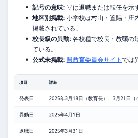
記号の意味:
▽は退職または転任を示
地区別掲載:
小学校は村山・置賜・庄
掲載されている。
校長級の異動:
各校種で校長・教頭の
ている。
公式未掲載:
県教育委員会サイト
では
項目
詳細
発表日
2025年3月18日（教育長）、3月21日
異動日
2025年4月1日
退職日
2025年3月31日