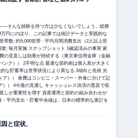
——そんな経験を持つ方は少なくないでしょう。総務
9万円にのぼり、この記事では統計データと実践的な
: 約9,000世帯 · 平均月間消費支出（2人以上世
家計調査: 毎月実施 スナップショット 1確認済みの事実 家
定費の見直しは効果が持続する（東京東信用金庫（金融
バンク）） 2不明な点 最適な節約術は個人差が大きく
的な貯蓄率は世帯状況により異なる 3傾向と兆候 光
ィア）） 食費はコンビニ・スーパー・外食に分けて記
）） 4今後の見通し キャッシュレス決済の普及で収
直しが重要性を増す 資産運用と節約の組み合わせが
数・平均支出・貯蓄中央値は、日本の標準的な家計を
原因と症状、