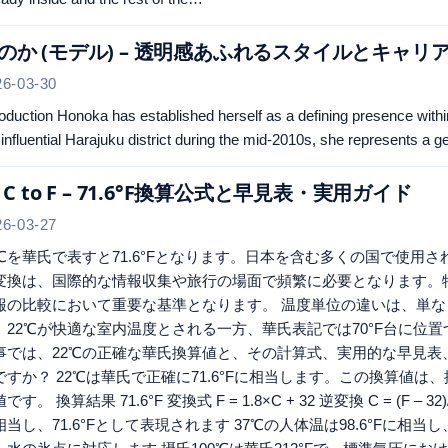
のか (モデル) – 透明感あふれるスタイルとキャリ
26-03-30
roduction Honoka has established herself as a defining presence wit
 influential Harajuku district during the mid-2010s, she represents 
2 C to F – 71.6°F換算公式と早見表・実用ガイド
26-03-27
2℃を華氏で表すと71.6°Fとなります。日本を含む多くの国で使用
変換は、国際的な情報収集や旅行の場面で頻繁に必要となります。
報の比較において重要な基準となります。 温度単位の違いは、単
。22℃が快適な室内温度とされる一方、華氏表記では70°F台に位
事では、22℃の正確な華氏換算値と、その計算式、実用的な早見表
ですか？ 22℃は華氏で正確に71.6°Fに相当します。この換算値
です。 換算結果 71.6°F 変換式 F = 1.8×C + 32 逆変換 C = (F
相当し、71.6°Fとして表現されます 37℃の人体温は98.6°Fに相