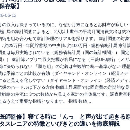
保存版】
26-06-12
月の収入は決まっているのに、なぜか月末になるとお財布が寂しい
統計局の家計調査によると、2人以上世帯の平均月間消費支出は約2
約術を組み合わせて家計管理のリアルを探ります。 家計調査の対象世帯数
）: 約29万円 · 年間貯蓄額の中央値: 約100万円 · 総務省統計局 
調査は毎月実施されている（総務省統計局（国の統計機関）） 固
関）） 家計簿アプリで収支把握が容易になる（三菱UFJ銀行（メガ
概に決められない 「勝ち組」の定義は主観的で統一基準がない 理想
費は季節ごとの比較が有効（ダイヤモンド・オンライン（経済メデ
すると見える化しやすい（ダイヤモンド・オンライン（経済メディア
把握のハードルは下がる方向 物価上昇局面では固定費の定期的な見
計戦略の主流に 3つの数値から見える家計の全体像です。調査世帯
えるうえで重要な指標となります。 指標 数値…
医師監修】寝てる時に「んっ」と声が出て起きる
タスレニアの特徴といびきとの違いを徹底解説