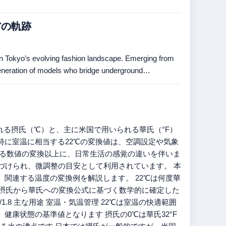
アの軌跡
hin Tokyo’s evolving fashion landscape. Emerging from
a generation of models who bridge underground…
される摂氏（℃）と、主に米国で用いられる華氏（°F）
特に室温に相当する22℃の変換値は、空調設定や気象
なる数値の変換以上に、日常生活の感覚の違いを伴いま
置づけられ、微調整の目安として利用されています。 本
、関連する温度の変換例を解説します。 22℃は何度華
は、摂氏から華氏への変換公式に基づく数学的に確定した
 – 32)/1.8 主な用途 室温・気温管理 22℃は室温の快適範囲
当し、健康状態の基準値となります 摂氏の0℃は華氏32°F