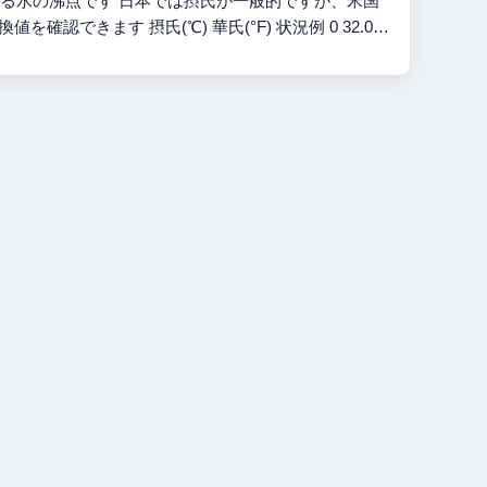
おける水の沸点です 日本では摂氏が一般的ですが、米国
できます 摂氏(℃) 華氏(°F) 状況例 0 32.0…