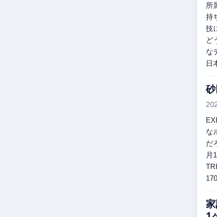
所
持
技
ど
な
日
砂
20
E
な
だ
月1
T
17
家
1