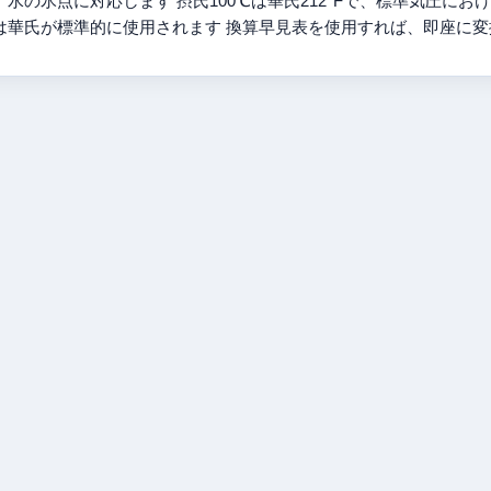
、水の氷点に対応します 摂氏100℃は華氏212°Fで、標準気圧に
は華氏が標準的に使用されます 換算早見表を使用すれば、即座に変換値を確認