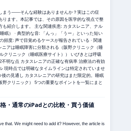
しまう——そんな経験はありませんか？実はこの症
あります。本記事では、その原因を医学的な視点で整
も紹介します。 主な関連疾患: カタスレニア、ナル
睡眠） · 典型的な音: 「んっ」「うー」といった短い
醒の頻度: 声で目覚めるケースが報告されている · 関連
タスレニアは睡眠障害に分類される（阪野クリニック（睡
ルクリニック（睡眠医療サイト）） いびきとは呼吸
2不明な点 カタスレニアの正確な有病率 治療法の有効
ナル 現時点では明確なタイムラインは特定されていませ
今後の見通し カタスレニアの研究はまだ限定的。睡眠
野クリニック） 5つの重要なポイントを一覧にまと
能・価格・通常のiPadとの比較・買う価値
ve that. We might need to add it? However, the article is