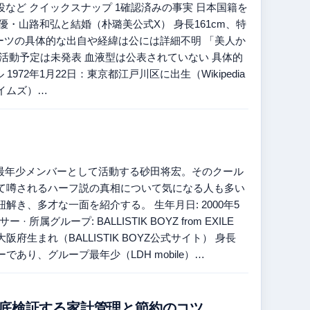
ック役など クイックスナップ 1確認済みの事実 日本国籍を
に声優・山路和弘と結婚（朴璐美公式X） 身長161cm、特
ルーツの具体的な出自や経緯は公には詳細不明 「美人か
活動予定は未発表 血液型は公表されていない 具体的
2年1月22日：東京都江戸川区に出生（Wikipedia
タイムズ）…
OYZ」で最年少メンバーとして活動する砂田将宏。そのクール
て噂されるハーフ説の真相について気になる人も多い
、多才な一面を紹介する。 生年月日: 2000年5
ー · 所属グループ: BALLISTIK BOYZ from EXILE
阪府生まれ（BALLISTIK BOYZ公式サイト） 身長
メンバーであり、グループ最年少（LDH mobile）…
徹底検証する家計管理と節約のコツ