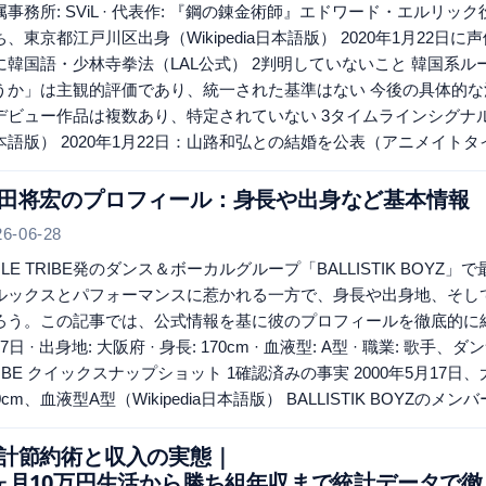
属事務所: SViL · 代表作: 『鋼の錬金術師』エドワード・エルリ
ち、東京都江戸川区出身（Wikipedia日本語版） 2020年1月22日
に韓国語・少林寺拳法（LAL公式） 2判明していないこと 韓国系
うか」は主観的評価であり、統一された基準はない 今後の具体的な
デビュー作品は複数あり、特定されていない 3タイムラインシグナル 197
本語版） 2020年1月22日：山路和弘との結婚を公表（アニメイト
田将宏のプロフィール：身長や出身など基本情報
26-06-28
XILE TRIBE発のダンス＆ボーカルグループ「BALLISTIK B
ルックスとパフォーマンスに惹かれる一方で、身長や出身地、そし
ろう。この記事では、公式情報を基に彼のプロフィールを徹底的に紐解き
7日 · 出身地: 大阪府 · 身長: 170cm · 血液型: A型 · 職業: 歌手、ダンサ
RIBE クイックスナップショット 1確認済みの事実 2000年5月17日、大
0cm、血液型A型（Wikipedia日本語版） BALLISTIK BOYZの
計節約術と収入の実態｜
ヶ月10万円生活から勝ち組年収まで統計データで