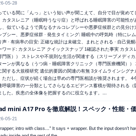
26-05-28
っている間に「んっ」という短い声が聞こえて、自分で目が覚めて
、カタスレニア（睡眠時うなり症）と呼ばれる睡眠障害の可能性が
し、似ているようで異なるナルコレプシーや悪夢症候群との見分け方
レプシー、悪夢症候群 · 発生タイミング: 睡眠中の呼気時（特にレム
り声 · 有病率の目安: 正確な統計は未確立、まれとされる · 自己覚
ーワード: カタスレニア クイックスナップ 1確認された事実 カ
専門医）） ストレスや不規則な生活が関連する（スリープメディカ
ターンが異なる（うつ病・睡眠障害クリニック（専門医療機関）） 
に関する大規模研究 遺伝的要因の関連の有無 3タイムラインシグ
。ただし、症状が続く場合は早めの専門医相談が推奨されます。 4
連呼吸障害の一分類としてさらなるエビデンス蓄積が期待される（阪
ました。疾患の全体像を把握するのに役立ちます。…
Pad mini A17 Pro を徹底解説！スペック・性
26-05-21
rapper; intro with class…” It says + wrapper. But the input doesn’t ha
eady inside and the rest of the…