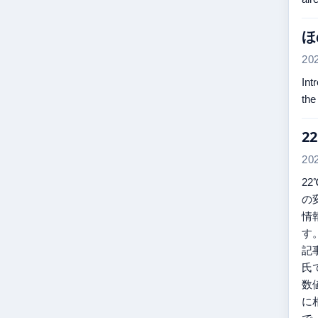
ほ
20
Int
the
2
20
2
の
情
す
記
氏
数値
に