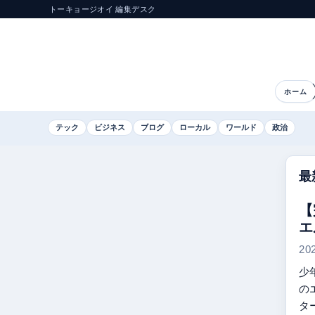
トーキョージオイ 編集デスク
ホーム
テック
ビジネス
ブログ
ローカル
ワールド
政治
最
【
エ
20
少
の
ター