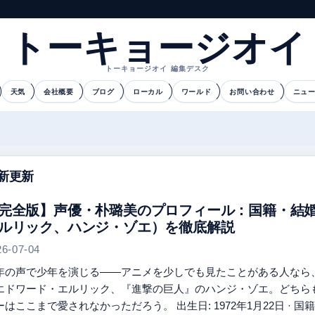
トーキョージオイ
トーキョージオイ 編集デスク
天気
会社概要
ブログ
ローカル
ワールド
お問い合わせ
ニュ
新更新
完全版】声優・朴璐美のプロフィール：国籍・結
ルリック、ハンジ・ゾエ）を徹底解説
26-07-04
年の声で少年を演じる——アニメを少しでも見たことがある人なら
エドワード・エルリック、『進撃の巨人』のハンジ・ゾエ。どちら
はここまで愛されなかっただろう。 出生日: 1972年1月22日 · 国籍: 