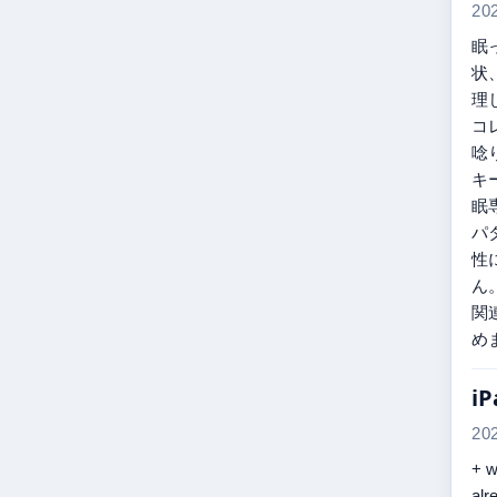
20
眠
状
理
コ
唸
キ
眠
パ
性
ん
関
め
i
20
+ w
alr