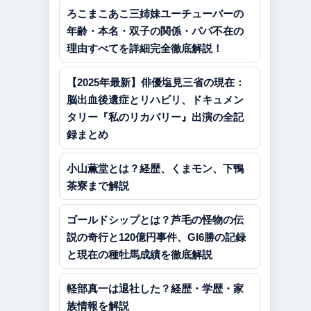
ろこまこあこ三姉妹ユーチューバーの
年齢・本名・双子の関係・パパ不在の
理由すべてを詳細完全徹底解説！
【2025年最新】俳優塩見三省の現在：
脳出血後遺症とリハビリ、ドキュメン
タリー『私のリカバリー』出演の全記
録まとめ
小山薫堂とは？経歴、くまモン、下鴨
茶寮まで解説
ゴールドシップとは？芦毛の怪物の伝
説の奇行と120億円事件、GI6勝の記録
と現在の種牡馬成績を徹底解説
軽部真一は退社した？経歴・学歴・家
族情報を解説