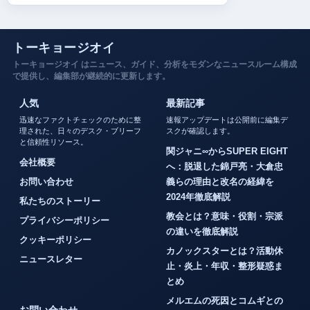
トーキョージオイ
トーキョージオイ はニュース、ガイド、分析をモダンなニュースルーム構成
で提供し、編集部が継続的に更新します。
人気
最新記事
迅速なファクトチェックのために整
速報アップデートは公開前に編集デ
理された、日々のデスク・ブリーフ
スクが確認します。
と信頼性リソース。
関ジャニ∞からSUPER EIGHT
会社概要
へ：脱退した錦戸亮・大倉忠
お問い合わせ
義らの理由と改名の経緯を
2024年徹底解説
私たちのストーリー
教会とは？意味・役割・宗派
プライバシーポリシー
の違いを徹底解説
クッキーポリシー
カノックスターとは？活動休
ニュースレター
止・炎上・年収・整形疑惑ま
とめ
メルエムの死因とコムギとの