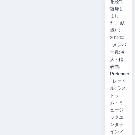
を経て
復帰し
まし
た。 結
成年:
2012年
· メンバ
ー数: 4
人 · 代
表曲:
Pretender
· レーベ
ル: ラス
トラ
ム・ミ
ュージ
ックエ
ンタテ
インメ