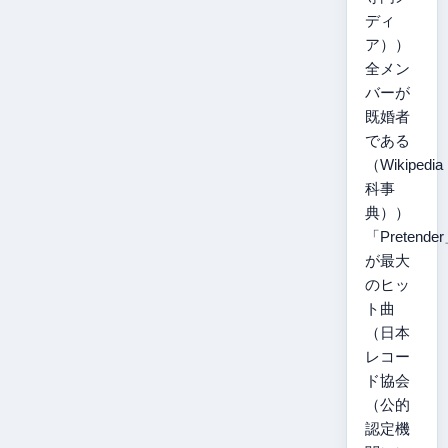
ディ
ア））
全メン
バーが
既婚者
である
（Wikipedi
科事
典））
「Pretende
が最大
のヒッ
ト曲
（日本
レコー
ド協会
（公的
認定機