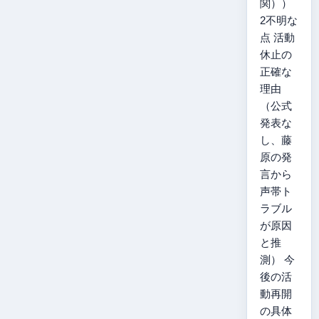
関））
2不明な
点 活動
休止の
正確な
理由
（公式
発表な
し、藤
原の発
言から
声帯ト
ラブル
が原因
と推
測） 今
後の活
動再開
の具体