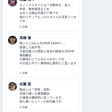
カノックスターとは？活動休止・炎上・
年収・整形疑惑まとめ
をめぐる検証作業が丁寧です。
他のメディアもこのスタイルを見習うべき
です。
5 分前
高橋 蓮
関ジャニ∞からSUPER EIGHTへ：
脱退した錦戸亮・
大倉忠義らの理由と改名の経緯を2024年
徹底解説
の整理がとても分かりやすいです。
今日見た中で一番明快な要約だと思います
。
7 分前
佐藤 遥
教会とは？意味・役割・
宗派の違いを徹底解説
の速報を継続的に追っています。
落ち着いたトーンが好印象です。
9 分前