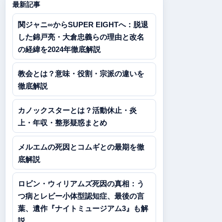
最新記事
関ジャニ∞からSUPER EIGHTへ：脱退
した錦戸亮・大倉忠義らの理由と改名
の経緯を2024年徹底解説
教会とは？意味・役割・宗派の違いを
徹底解説
カノックスターとは？活動休止・炎
上・年収・整形疑惑まとめ
メルエムの死因とコムギとの最期を徹
底解説
ロビン・ウィリアムズ死因の真相：う
つ病とレビー小体型認知症、最後の言
葉、遺作『ナイトミュージアム3』も解
説