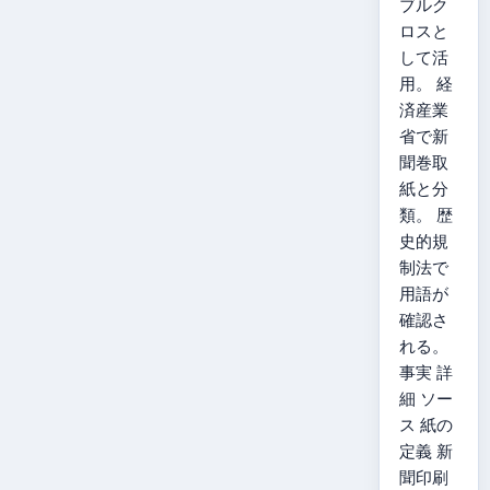
ブルク
ロスと
して活
用。 経
済産業
省で新
聞巻取
紙と分
類。 歴
史的規
制法で
用語が
確認さ
れる。
事実 詳
細 ソー
ス 紙の
定義 新
聞印刷