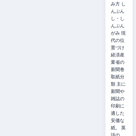
み方 し
んぶん
し・し
んぶん
がみ 現
代の位
置づけ
経済産
業省の
新聞巻
取紙分
類 主に
新聞や
雑誌の
印刷に
適した
安価な
紙。 英
語の