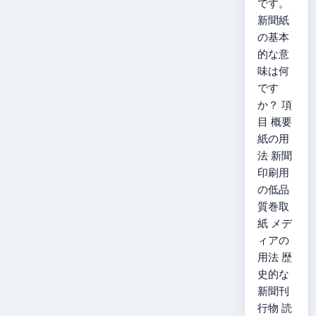
です。
新聞紙
の基本
的な意
味は何
です
か？ 項
目 概要
紙の用
法 新聞
印刷用
の低品
質巻取
紙 メデ
ィアの
用法 歴
史的な
新聞刊
行物 読