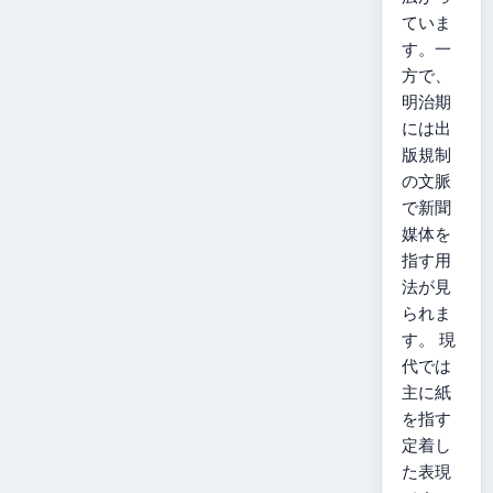
ていま
す。一
方で、
明治期
には出
版規制
の文脈
で新聞
媒体を
指す用
法が見
られま
す。 現
代では
主に紙
を指す
定着し
た表現