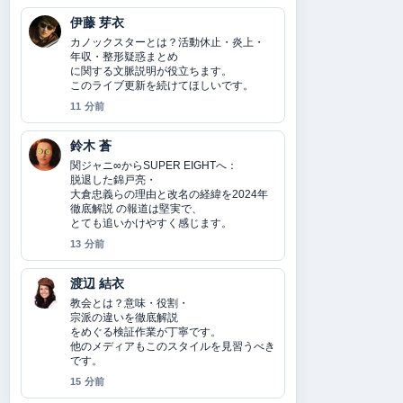
伊藤 芽衣
カノックスターとは？活動休止・炎上・
年収・整形疑惑まとめ
に関する文脈説明が役立ちます。
このライブ更新を続けてほしいです。
11 分前
鈴木 蒼
関ジャニ∞からSUPER EIGHTへ：
脱退した錦戸亮・
大倉忠義らの理由と改名の経緯を2024年
徹底解説 の報道は堅実で、
とても追いかけやすく感じます。
13 分前
渡辺 結衣
教会とは？意味・役割・
宗派の違いを徹底解説
をめぐる検証作業が丁寧です。
他のメディアもこのスタイルを見習うべき
です。
15 分前