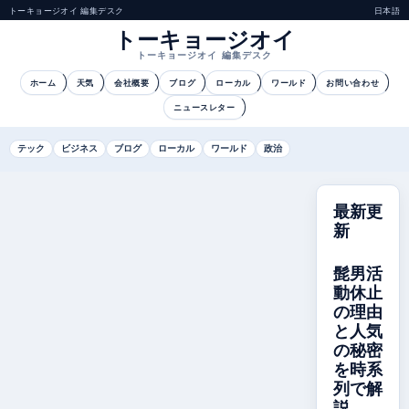
トーキョージオイ 編集デスク
日本語
トーキョージオイ
トーキョージオイ 編集デスク
ホーム
天気
会社概要
ブログ
ローカル
ワールド
お問い合わせ
ニュースレター
テック
ビジネス
ブログ
ローカル
ワールド
政治
最新更
新
髭男活
動休止
の理由
と人気
の秘密
を時系
列で解
説