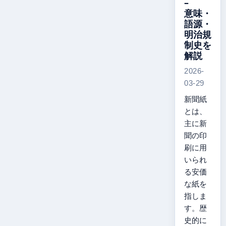
–
意味・
語源・
明治規
制史を
解説
2026-
03-29
新聞紙
とは、
主に新
聞の印
刷に用
いられ
る安価
な紙を
指しま
す。歴
史的に