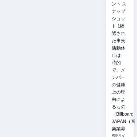
ント ス
ナップ
ショッ
ト 1確
認され
た事実
活動休
止は一
時的
で、メ
ンバー
の健康
上の理
由によ
るもの
（Billboard
JAPAN（音
楽業界
専門メ