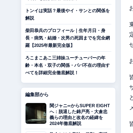
トンイは実話？最後やイ・サンとの関係を
解説
柴田恭兵のプロフィール｜生年月日・身
長・病気・結婚・次男の死因までを完全網
羅【2025年最新完全版】
ろこまこあこ三姉妹ユーチューバーの年
齢・本名・双子の関係・パパ不在の理由す
べてを詳細完全徹底解説！
編集部から
関ジャニ∞からSUPER EIGHT
へ：脱退した錦戸亮・大倉忠
義らの理由と改名の経緯を
2024年徹底解説