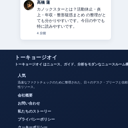
佐藤 遥
関ジャニ∞からSUPER EIGHTへ：脱退
した錦戸亮・大倉忠義らの理由と改名
の経緯を2024年徹底解説 を追っていま
すが、この解説は落ち着いていて信頼
できます。
6 分前
トーキョージオイ
トーキョージオイ はニュース、ガイド、分析をモダンなニュースルーム
人気
迅速なファクトチェックのために整理された、日々のデスク・ブリーフと信頼
性リソース。
会社概要
お問い合わせ
私たちのストーリー
プライバシーポリシー