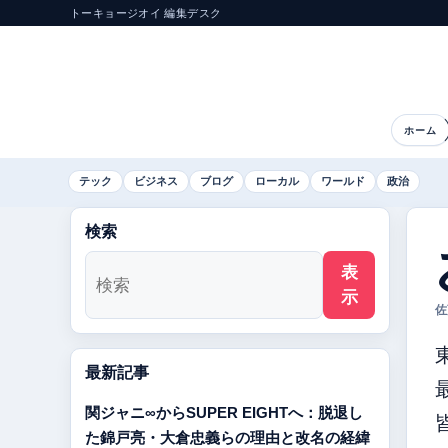
トーキョージオイ 編集デスク
ホーム
テック
ビジネス
ブログ
ローカル
ワールド
政治
検索
表
示
佐
最新記事
関ジャニ∞からSUPER EIGHTへ：脱退し
た錦戸亮・大倉忠義らの理由と改名の経緯