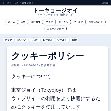
トーキョージオイ 編集デスク
日本語
トーキョージオイ
トーキョージオイ 編集デスク
ホーム
天気
会社概要
ブログ
ローカル
ワールド
お問い合わせ
ニュースレター
テック
ビジネス
ブログ
ローカル
ワールド
政治
クッキーポリシー
佐藤健一 • 2026-03-25 • 監修 鈴木 蒼
クッキーについて
東京ジョイ（Tokyojoy）では、
ウェブサイトの利用をより快適にするた
めにクッキーを使用しています。