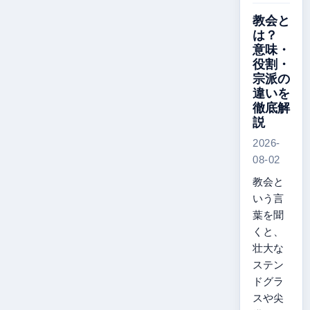
教会と
は？
意味・
役割・
宗派の
違いを
徹底解
説
2026-
08-02
教会と
いう言
葉を聞
くと、
壮大な
ステン
ドグラ
スや尖