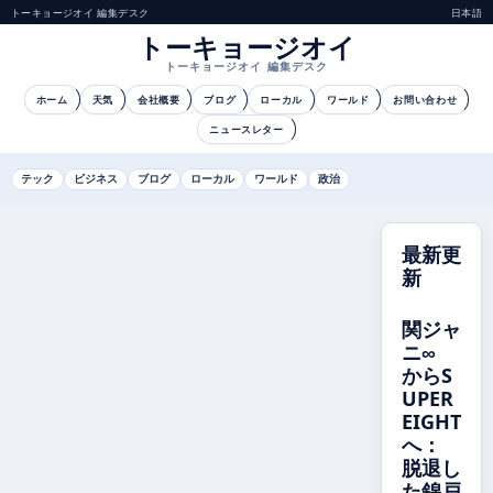
トーキョージオイ 編集デスク
日本語
トーキョージオイ
トーキョージオイ 編集デスク
ホーム
天気
会社概要
ブログ
ローカル
ワールド
お問い合わせ
ニュースレター
テック
ビジネス
ブログ
ローカル
ワールド
政治
最新更
新
関ジャ
ニ∞
からS
UPER
EIGHT
へ：
脱退し
た錦戸