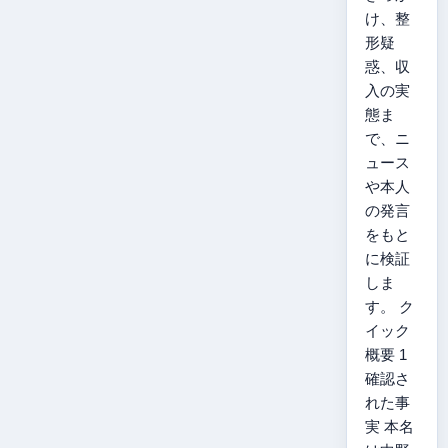
け、整
形疑
惑、収
入の実
態ま
で、ニ
ュース
や本人
の発言
をもと
に検証
しま
す。 ク
イック
概要 1
確認さ
れた事
実 本名