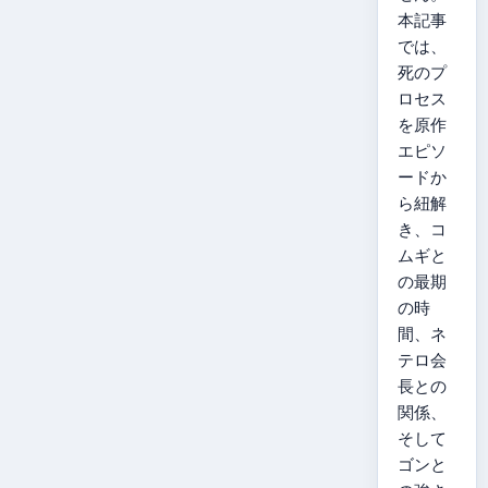
本記事
では、
死のプ
ロセス
を原作
エピソ
ードか
ら紐解
き、コ
ムギと
の最期
の時
間、ネ
テロ会
長との
関係、
そして
ゴンと