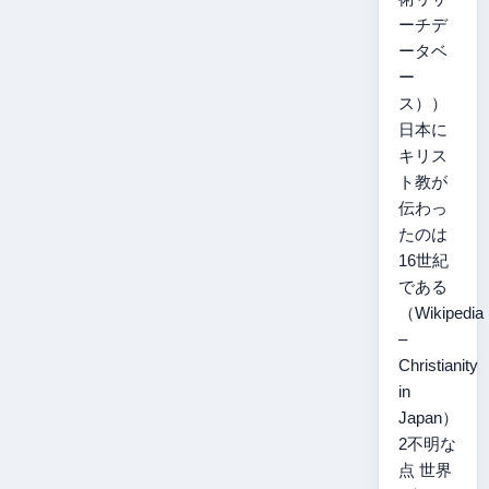
ーチデ
ータベ
ー
ス））
日本に
キリス
ト教が
伝わっ
たのは
16世紀
である
（Wikipedia
–
Christianity
in
Japan）
2不明な
点 世界