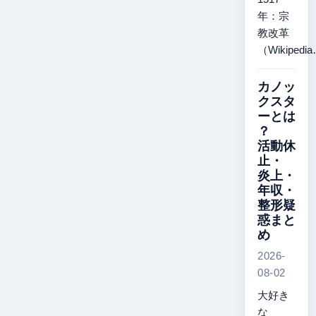
年：宗
教改革
（Wikipedi
カノッ
クスタ
ーとは
？
活動休
止・
炎上・
年収・
整形疑
惑まと
め
2026-
08-02
大好き
な