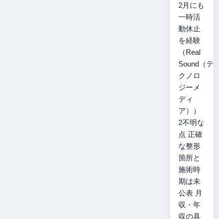
2月にも
一時活
動休止
を経験
（Real
Sound（テ
クノロ
ジーメ
ディ
ア））
2不明な
点 正確
な整形
箇所と
施術時
期は未
公表 月
収・年
収の具