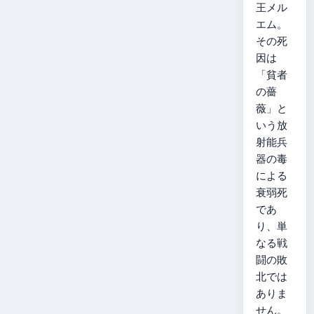
王メル
エム。
その死
因は
「貧者
の薔
薇」と
いう放
射能兵
器の毒
による
衰弱死
であ
り、単
なる戦
闘の敗
北では
ありま
せん。