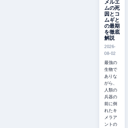
メルエ
ムの死
因とコ
ムギと
の最期
を徹底
解説
2026-
08-02
最強の
生物で
ありな
がら、
人類の
兵器の
前に倒
れたキ
メラア
ントの