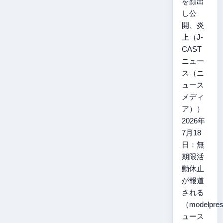
を顔出
し公
開、炎
上（J-
CAST
ニュー
ス（ニ
ュース
メディ
ア））
2026年
7月18
日：無
期限活
動休止
が報道
される
（modelpr
ュース