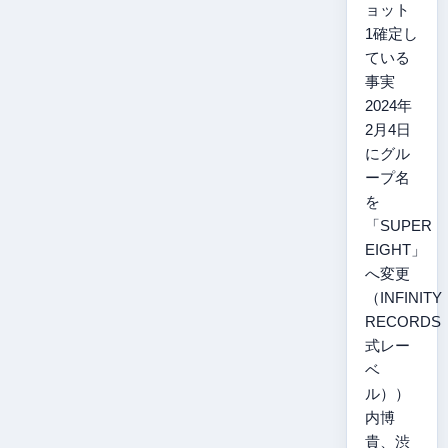
ョット
1確定し
ている
事実
2024年
2月4日
にグル
ープ名
を
「SUPER
EIGHT」
へ変更
（INFINITY
RECORDS
式レー
ベ
ル））
内博
貴、渋