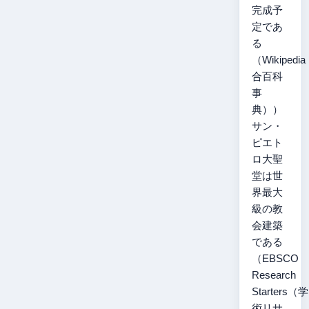
完成予
定であ
る
（Wikipedi
合百科
事
典））
サン・
ピエト
ロ大聖
堂は世
界最大
級の教
会建築
である
（EBSCO
Research
Starters（学
術リサ