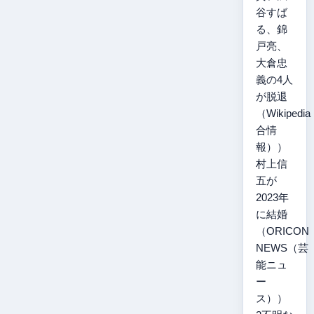
谷すば
る、錦
戸亮、
大倉忠
義の4人
が脱退
（Wikipedi
合情
報））
村上信
五が
2023年
に結婚
（ORICON
NEWS（芸
能ニュ
ー
ス））