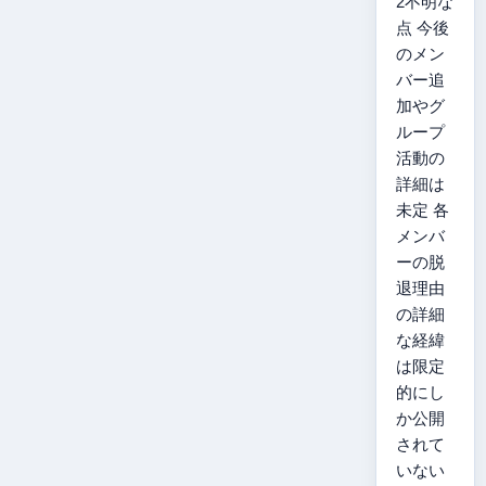
2不明な
点 今後
のメン
バー追
加やグ
ループ
活動の
詳細は
未定 各
メンバ
ーの脱
退理由
の詳細
な経緯
は限定
的にし
か公開
されて
いない