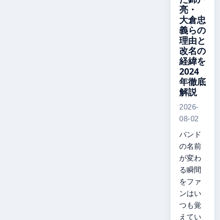
亮・
大倉忠
義らの
理由と
改名の
経緯を
2024
年徹底
解説
2026-
08-02
バンド
の名前
が変わ
る瞬間
をファ
ンはい
つも覚
えてい