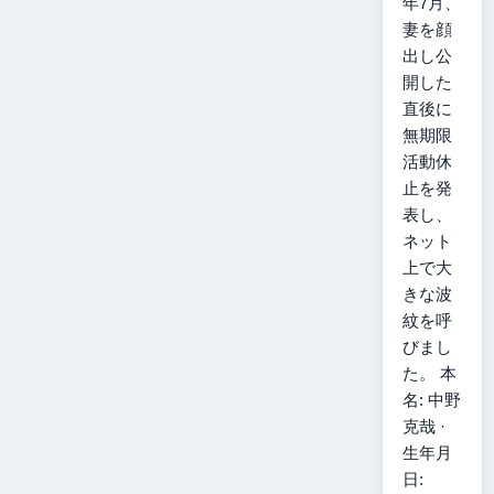
年7月、
妻を顔
出し公
開した
直後に
無期限
活動休
止を発
表し、
ネット
上で大
きな波
紋を呼
びまし
た。 本
名: 中野
克哉 ·
生年月
日: