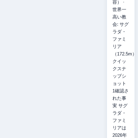
容） ·
世界一
高い教
会: サグ
ラダ・
ファミ
リア
（172.5m）
クイッ
クスナ
ップシ
ョット
1確認さ
れた事
実 サグ
ラダ・
ファミ
リアは
2026年