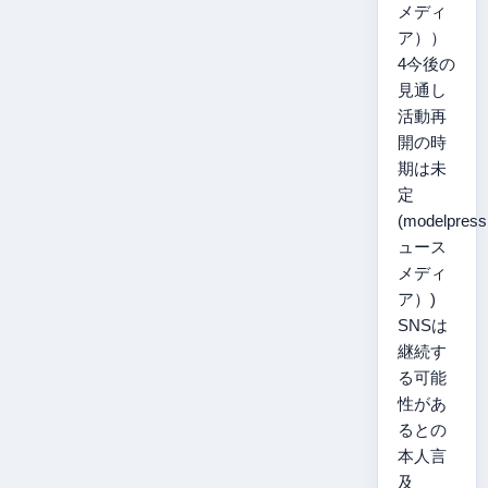
メディ
ア））
4今後の
見通し
活動再
開の時
期は未
定
(modelpre
ュース
メディ
ア）)
SNSは
継続す
る可能
性があ
るとの
本人言
及