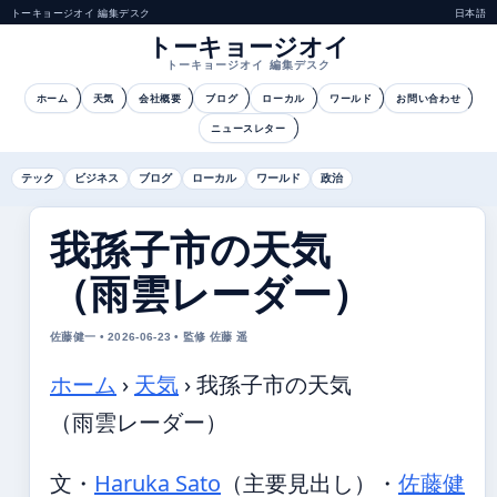
トーキョージオイ 編集デスク
日本語
トーキョージオイ
トーキョージオイ 編集デスク
ホーム
天気
会社概要
ブログ
ローカル
ワールド
お問い合わせ
ニュースレター
テック
ビジネス
ブログ
ローカル
ワールド
政治
我孫子市の天気
（雨雲レーダー）
佐藤健一 • 2026-06-23 • 監修 佐藤 遥
ホーム
›
天気
›
我孫子市の天気
（雨雲レーダー）
文・
Haruka Sato
（主要見出し）
・
佐藤健