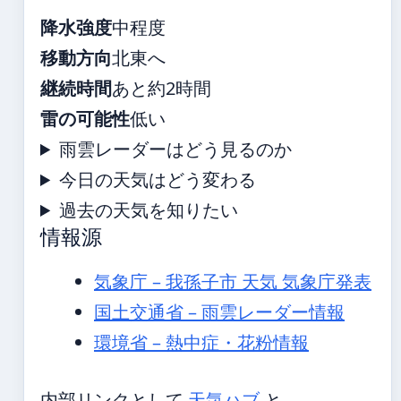
降水強度
中程度
移動方向
北東へ
継続時間
あと約2時間
雷の可能性
低い
雨雲レーダーはどう見るのか
今日の天気はどう変わる
過去の天気を知りたい
情報源
気象庁 – 我孫子市 天気 気象庁発表
国土交通省 – 雨雲レーダー情報
環境省 – 熱中症・花粉情報
内部リンクとして
天気ハブ
と