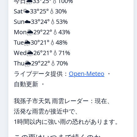
今日
🌦️
33°
25°
💧100%
Sat
🌤️
33°
25°
💧30%
Sun
☁️
33°
24°
💧53%
Mon
🌦️
29°
22°
💧43%
Tue
🌦️
30°
21°
💧48%
Wed
🌦️
26°
21°
💧71%
Thu
🌦️
29°
22°
💧70%
ライブデータ提供：
Open-Meteo
・
自動更新 ・
我孫子市天気 雨雲レーダー：現在、
活発な雨雲が接近中で、
1時間以内に強い雨の恐れがあります。