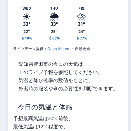
WED
THU
FRI
☀️
🌦️
⛈️
33°
33°
31°
22°
25°
24°
💧10%
💧63%
💧77%
ライブデータ提供：
Open-Meteo
・ 自動更新 ・
愛知県豊田市の今日の天気は、
上のライブ予報を参照してください。
気温と降水確率の数値をもとに、
外出時の服装や傘の必要性を判断できます。
今日の気温と体感
予想最高気温は20°C前後、
最低気温は12°C程度で、