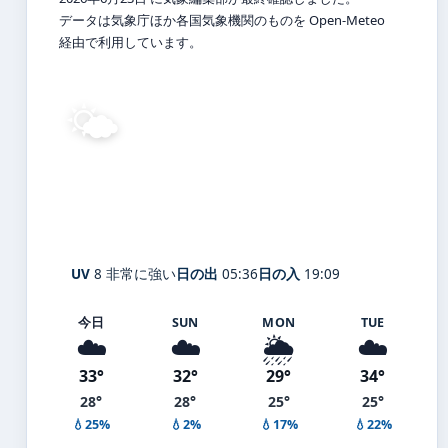
データは気象庁ほか各国気象機関のものを Open-Meteo
経由で利用しています。
🌤️
30°
C
晴れ
Aichi
体感 34° ・ 風 2 m/s ・ 湿度 64%
UV
8 非常に強い
日の出
05:36
日の入
19:09
今日
SUN
MON
TUE
☁️
☁️
🌦️
☁️
33°
32°
29°
34°
28°
28°
25°
25°
💧25%
💧2%
💧17%
💧22%