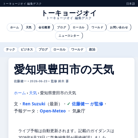
トーキョージオイ 編集デスク
日本語
トーキョージオイ
トーキョージオイ 編集デスク
ホーム
天気
会社概要
ブログ
ローカル
ワールド
お問い合わせ
ニュースレター
テック
ビジネス
ブログ
ローカル
ワールド
政治
愛知県豊田市の天気
佐藤健一 • 2026-06-23 • 監修 鈴木 蒼
ホーム
›
天気
›
愛知県豊田市の天気
文・
Ren Suzuki
（最新）
・
佐藤健一 が監修
・
予報データ：
Open-Meteo
・ 気象庁
ライブ予報は自動更新されます。記載のガイダンスは
2026年6月23日 に気象編集部が最終確認しました。