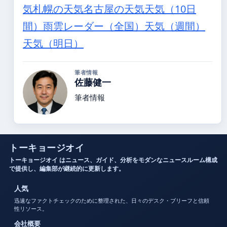
気
札幌の天気
名古屋の天気
天気（10日
間）
雨雲レーダー（全国）
天気（週間）
天気（明日）
筆者情報
佐藤健一
筆者情報
トーキョージオイ
トーキョージオイ はニュース、ガイド、分析をモダンなニュースルーム構成
で提供し、編集部が継続的に更新します。
人気
迅速なファクトチェックのために整理された、日々のデスク・ブリーフと信頼
性リソース。
会社概要