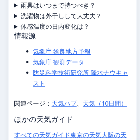
雨具はいつまで持つべき？
洗濯物は外干しして大丈夫？
体感温度の日内変化は？
情報源
気象庁 姶良地方予報
気象庁 観測データ
防災科学技術研究所 降水ナウキャ
スト
関連ページ：
天気ハブ
、
天気（10日間）
ほかの天気ガイド
すべての天気ガイド
東京の天気
大阪の天