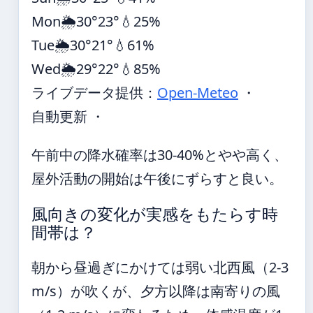
Mon
🌦️
30°
23°
💧25%
Tue
🌦️
30°
21°
💧61%
Wed
🌦️
29°
22°
💧85%
ライブデータ提供：
Open-Meteo
・
自動更新 ・
午前中の降水確率は30-40%とやや高く、
屋外活動の開始は午後にずらすと良い。
風向きの変化が実感をもたらす時
間帯は？
朝から昼過ぎにかけては弱い北西風（2-3
m/s）が吹くが、夕方以降は南寄りの風