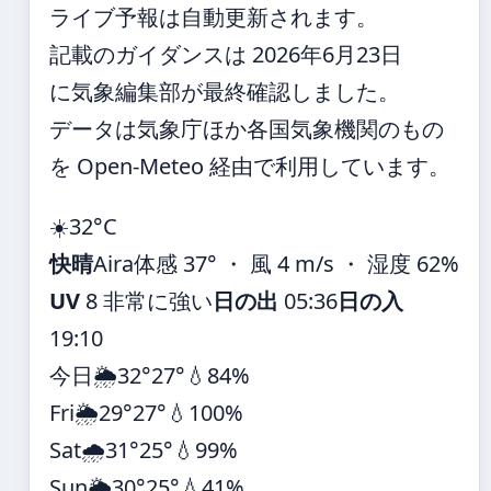
ライブ予報は自動更新されます。
記載のガイダンスは 2026年6月23日
に気象編集部が最終確認しました。
データは気象庁ほか各国気象機関のもの
を Open-Meteo 経由で利用しています。
☀️
32°
C
快晴
Aira
体感 37° ・ 風 4 m/s ・ 湿度 62%
UV
8 非常に強い
日の出
05:36
日の入
19:10
今日
🌦️
32°
27°
💧84%
Fri
🌦️
29°
27°
💧100%
Sat
🌧️
31°
25°
💧99%
Sun
🌦️
30°
25°
💧41%