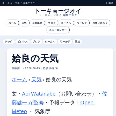
トーキョージオイ 編集デスク
日本語
トーキョージオイ
トーキョージオイ 編集デスク
ホーム
天気
会社概要
ブログ
ローカル
ワールド
お問い合わせ
ニュースレター
テック
ビジネス
ブログ
ローカル
ワールド
政治
姶良の天気
佐藤健一 • 2026-06-23 • 監修 高橋 蓮
ホーム
›
天気
›
姶良の天気
文・
Aoi Watanabe
（お問い合わせ）
・
佐
藤健一 が監修
・
予報データ：
Open-
Meteo
・ 気象庁