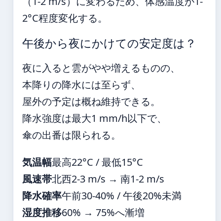
（1-2 m/s）に変わるため、体感温度が1-
2°C程度変化する。
午後から夜にかけての安定度は？
夜に入ると雲がやや増えるものの、
本降りの降水には至らず、
屋外の予定は概ね維持できる。
降水強度は最大1 mm/h以下で、
傘の出番は限られる。
気温幅
最高22°C / 最低15°C
風速帯
北西2-3 m/s → 南1-2 m/s
降水確率
午前30-40% / 午後20%未満
湿度推移
60% → 75%へ漸増