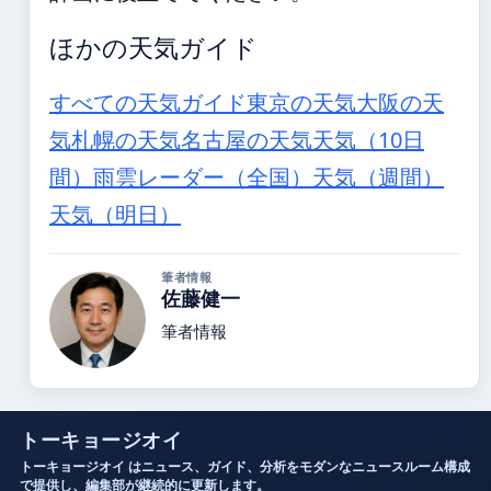
ほかの天気ガイド
すべての天気ガイド
東京の天気
大阪の天
気
札幌の天気
名古屋の天気
天気（10日
間）
雨雲レーダー（全国）
天気（週間）
天気（明日）
筆者情報
佐藤健一
筆者情報
トーキョージオイ
トーキョージオイ はニュース、ガイド、分析をモダンなニュースルーム構成
で提供し、編集部が継続的に更新します。