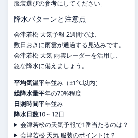
服装選びの参考にしてください。
降水パターンと注意点
会津若松 天気予報 2週間では、
数日おきに雨雲が通過する見込みです。
会津若松 天気 雨雲レーダーを活用し、
急な降水に備えましょう。
平均気温
平年並み（±1°C以内）
総降水量
平年の70%程度
日照時間
平年並み
降水日数
10～12日
会津若松の天気予報で1番当たるのは？
会津若松 天気 服装のポイントは？