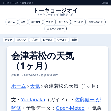
トーキョージオイ 編集デスク
日本語
トーキョージオイ
トーキョージオイ 編集デスク
ホーム
天気
会社概要
ブログ
ローカル
ワールド
お問い合わせ
ニュースレター
テック
ビジネス
ブログ
ローカル
ワールド
政治
会津若松の天気
（1ヶ月）
佐藤健一 • 2026-06-23 • 監修 渡辺 結衣
ホーム
›
天気
›
会津若松の天気（1ヶ月）
文・
Yui Tanaka
（ガイド）
・
佐藤健一 が
監修
・
予報データ：
Open-Meteo
・ 気象