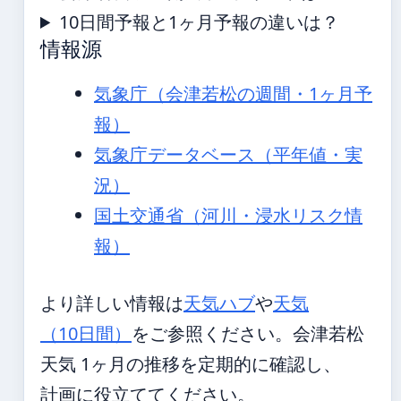
10日間予報と1ヶ月予報の違いは？
情報源
気象庁（会津若松の週間・1ヶ月予
報）
気象庁データベース（平年値・実
況）
国土交通省（河川・浸水リスク情
報）
より詳しい情報は
天気ハブ
や
天気
（10日間）
をご参照ください。会津若松
天気 1ヶ月の推移を定期的に確認し、
計画に役立ててください。