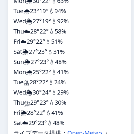
Mon
🌦️
30°
22°
💧63%
Tue
🌧️
23°
19°
💧94%
Wed
🌦️
27°
19°
💧92%
Thu
☁️
28°
22°
💧58%
Fri
☁️
29°
22°
💧51%
Sat
🌦️
27°
23°
💧31%
Sun
🌦️
27°
23°
💧48%
Mon
🌧️
25°
22°
💧41%
Tue
⛈️
28°
22°
💧24%
Wed
🌦️
30°
24°
💧29%
Thu
⛈️
29°
23°
💧30%
Fri
🌦️
28°
22°
💧41%
Sat
☁️
29°
23°
💧48%
ライブデータ提供：
Open-Meteo
・