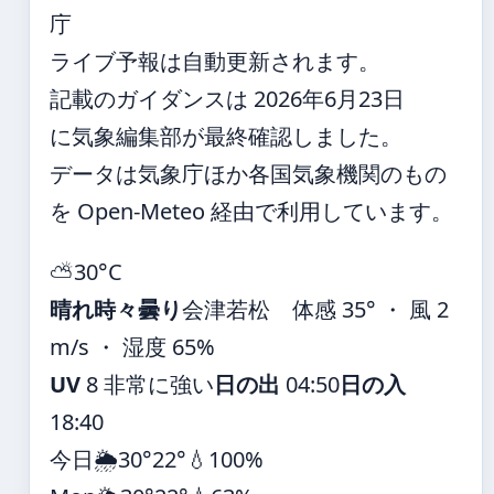
庁
ライブ予報は自動更新されます。
記載のガイダンスは 2026年6月23日
に気象編集部が最終確認しました。
データは気象庁ほか各国気象機関のもの
を Open-Meteo 経由で利用しています。
⛅
30°
C
晴れ時々曇り
会津若松
体感 35° ・ 風 2
m/s ・ 湿度 65%
UV
8 非常に強い
日の出
04:50
日の入
18:40
今日
🌦️
30°
22°
💧100%