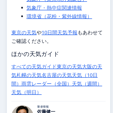
気象庁・熱中症関連情報
環境省（花粉・紫外線情報）
東京の天気
や
10日間天気予報
もあわせて
ご確認ください。
ほかの天気ガイド
すべての天気ガイド
東京の天気
大阪の天
気
札幌の天気
名古屋の天気
天気（10日
間）
雨雲レーダー（全国）
天気（週間）
天気（明日）
筆者情報
佐藤健一