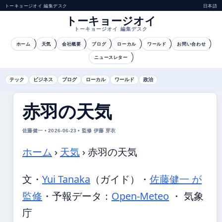
トーキョージオイ 編集デスク
日本語
トーキョージオイ
トーキョージオイ 編集デスク
ホーム
天気
会社概要
ブログ
ローカル
ワールド
お問い合わせ
ニュースレター
テック
ビジネス
ブログ
ローカル
ワールド
政治
赤羽の天気
佐藤健一 • 2026-06-23 • 監修 伊藤 芽衣
ホーム
›
天気
›
赤羽の天気
文・
Yui Tanaka
（ガイド）
・
佐藤健一 が
監修
・
予報データ：
Open-Meteo
・ 気象
庁