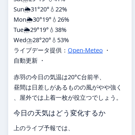
Sun
🌦️
31°
20°
💧22%
Mon
🌦️
30°
19°
💧26%
Tue
🌦️
29°
19°
💧38%
Wed
⛈️
28°
20°
💧53%
ライブデータ提供：
Open-Meteo
・
自動更新 ・
赤羽の今日の気温は20°C台前半、
昼間は日差しがあるものの風がやや強く
、屋外では上着一枚が役立つでしょう。
今日の天気はどう変化するか
上のライブ予報では、