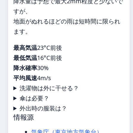
降水量は予想で最大2mm程度と少ないで
すが、
地面がぬれるほどの雨は短時間に限られ
ます。
最高気温
23°C前後
最低気温
16°C前後
降水確率
30%
平均風速
4m/s
洗濯物は外に干せる？
傘は必要？
外出時の服装は？
情報源
気象庁（東京地方気象台）