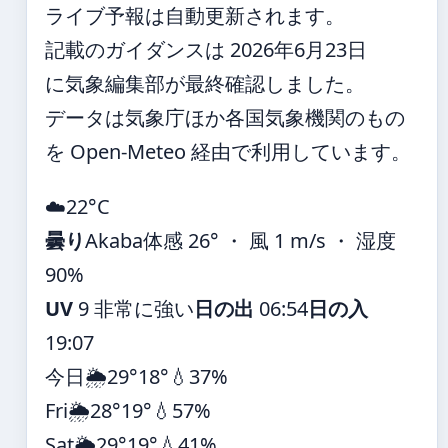
ライブ予報は自動更新されます。
記載のガイダンスは 2026年6月23日
に気象編集部が最終確認しました。
データは気象庁ほか各国気象機関のもの
を Open-Meteo 経由で利用しています。
☁️
22°
C
曇り
Akaba
体感 26° ・ 風 1 m/s ・ 湿度
90%
UV
9 非常に強い
日の出
06:54
日の入
19:07
今日
🌦️
29°
18°
💧37%
Fri
🌦️
28°
19°
💧57%
Sat
🌦️
29°
19°
💧41%