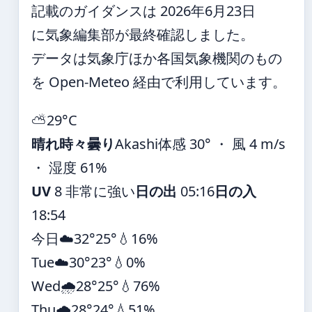
記載のガイダンスは 2026年6月23日
に気象編集部が最終確認しました。
データは気象庁ほか各国気象機関のもの
を Open-Meteo 経由で利用しています。
⛅
29°
C
晴れ時々曇り
Akashi
体感 30° ・ 風 4 m/s
・ 湿度 61%
UV
8 非常に強い
日の出
05:16
日の入
18:54
今日
☁️
32°
25°
💧16%
Tue
☁️
30°
23°
💧0%
Wed
🌧️
28°
25°
💧76%
Thu
🌧️
28°
24°
💧51%