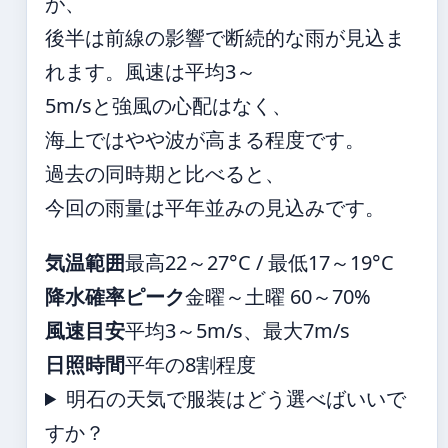
が、
後半は前線の影響で断続的な雨が見込ま
れます。風速は平均3～
5m/sと強風の心配はなく、
海上ではやや波が高まる程度です。
過去の同時期と比べると、
今回の雨量は平年並みの見込みです。
気温範囲
最高22～27°C / 最低17～19°C
降水確率ピーク
金曜～土曜 60～70%
風速目安
平均3～5m/s、最大7m/s
日照時間
平年の8割程度
明石の天気で服装はどう選べばいいで
すか？