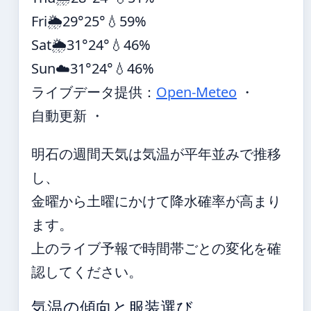
Fri
🌦️
29°
25°
💧59%
Sat
🌦️
31°
24°
💧46%
Sun
☁️
31°
24°
💧46%
ライブデータ提供：
Open-Meteo
・
自動更新 ・
明石の週間天気は気温が平年並みで推移
し、
金曜から土曜にかけて降水確率が高まり
ます。
上のライブ予報で時間帯ごとの変化を確
認してください。
気温の傾向と服装選び