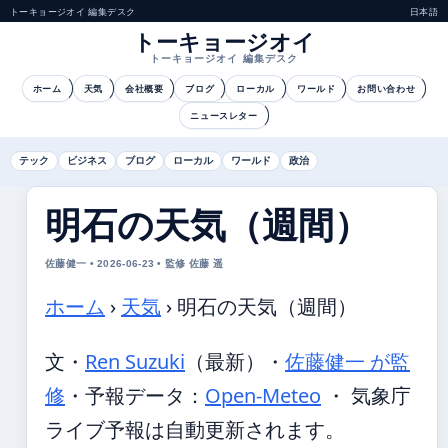
トーキョージオイ 編集デスク
日本語
トーキョージオイ
トーキョージオイ 編集デスク
ホーム
天気
会社概要
ブログ
ローカル
ワールド
お問い合わせ
ニュースレター
テック
ビジネス
ブログ
ローカル
ワールド
政治
明石の天気（週間）
佐藤健一 • 2026-06-23 • 監修 佐藤 遥
ホーム
›
天気
›
明石の天気（週間）
文・
Ren Suzuki
（最新）
・
佐藤健一 が監
修
・
予報データ：
Open-Meteo
・ 気象庁
ライブ予報は自動更新されます。