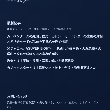
ニュースレター
最新記事
速報アップデートは公開前に編集デスクが確認します。
カーペンターズの死因と歴史：カレン・カーペンターの悲劇の真相
と兄リチャードの現在を半世紀を経て検証！
関ジャニ∞からSUPER EIGHTへ：脱退した錦戸亮・大倉忠義らの
理由と改名の経緯を2024年徹底解説
教会とは？意味・役割・宗派の違いを徹底解説
カノックスターとは？活動休止・炎上・年収・整形疑惑まとめ
お問い合わせ
読者の指摘や訂正を素早く振り分ける、レスポンス重視のコンタクト・デス
ク。