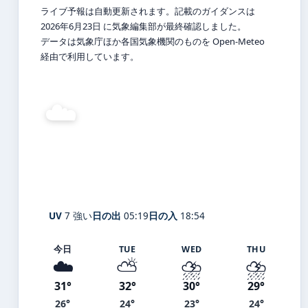
ライブ予報は自動更新されます。記載のガイダンスは
2026年6月23日 に気象編集部が最終確認しました。
データは気象庁ほか各国気象機関のものを Open-Meteo
経由で利用しています。
☁️
26°
C
曇り
Anan
体感 31° ・ 風 1 m/s ・ 湿度 90%
UV
7 強い
日の出
05:19
日の入
18:54
今日
TUE
WED
THU
☁️
⛅
⛈️
⛈️
31°
32°
30°
29°
26°
24°
23°
24°