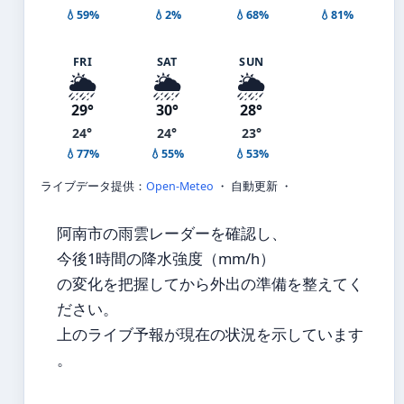
💧59%
💧2%
💧68%
💧81%
FRI
SAT
SUN
🌦️
🌦️
🌦️
29°
30°
28°
24°
24°
23°
💧77%
💧55%
💧53%
ライブデータ提供：
Open-Meteo
・ 自動更新 ・
阿南市の雨雲レーダーを確認し、
今後1時間の降水強度（mm/h）
の変化を把握してから外出の準備を整えてく
ださい。
上のライブ予報が現在の状況を示しています
。