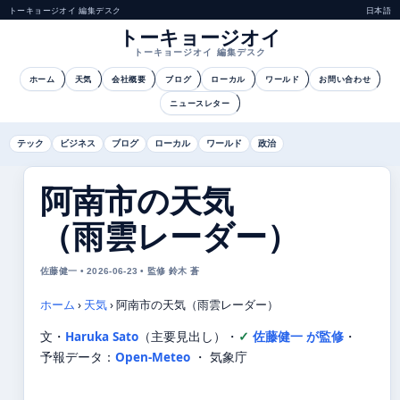
トーキョージオイ 編集デスク
日本語
トーキョージオイ
トーキョージオイ 編集デスク
ホーム
天気
会社概要
ブログ
ローカル
ワールド
お問い合わせ
ニュースレター
テック
ビジネス
ブログ
ローカル
ワールド
政治
阿南市の天気
（雨雲レーダー）
佐藤健一 • 2026-06-23 • 監修 鈴木 蒼
ホーム
›
天気
›
阿南市の天気（雨雲レーダー）
文・
Haruka Sato
（主要見出し）
・
佐藤健一 が監修
・
予報データ：
Open-Meteo
・ 気象庁