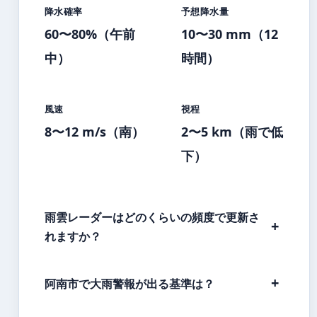
降水確率
予想降水量
60〜80%（午前
10〜30 mm（12
中）
時間）
風速
視程
8〜12 m/s（南）
2〜5 km（雨で低
下）
雨雲レーダーはどのくらいの頻度で更新さ
れますか？
阿南市で大雨警報が出る基準は？