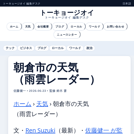
トーキョージオイ 編集デスク
日本語
トーキョージオイ
トーキョージオイ 編集デスク
ホーム
天気
会社概要
ブログ
ローカル
ワールド
お問い合わせ
ニュースレター
テック
ビジネス
ブログ
ローカル
ワールド
政治
朝倉市の天気
（雨雲レーダー）
佐藤健一 • 2026-06-23 • 監修 鈴木 蒼
ホーム
›
天気
›
朝倉市の天気
（雨雲レーダー）
文・
Ren Suzuki
（最新）
・
佐藤健一 が監