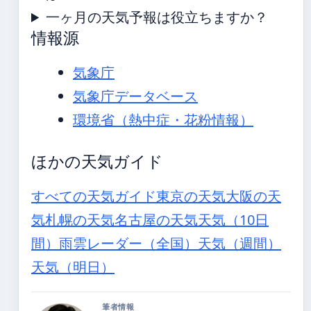
一ヶ月の天気予報は役立ちますか？
情報源
気象庁
気象庁データベース
環境省（熱中症・花粉情報）
ほかの天気ガイド
すべての天気ガイド
東京の天気
大阪の天
気
札幌の天気
名古屋の天気
天気（10日
間）
雨雲レーダー（全国）
天気（週間）
天気（明日）
筆者情報