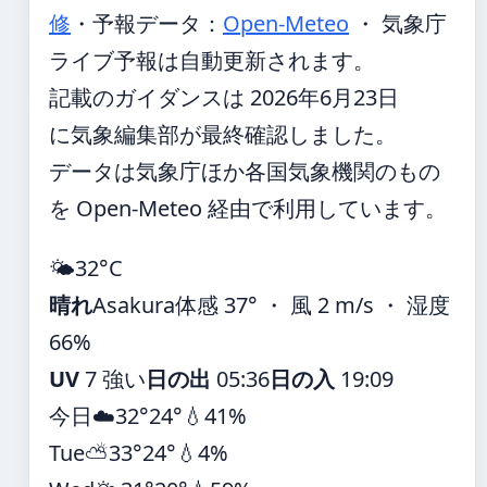
修
・
予報データ：
Open-Meteo
・ 気象庁
ライブ予報は自動更新されます。
記載のガイダンスは 2026年6月23日
に気象編集部が最終確認しました。
データは気象庁ほか各国気象機関のもの
を Open-Meteo 経由で利用しています。
🌤️
32°
C
晴れ
Asakura
体感 37° ・ 風 2 m/s ・ 湿度
66%
UV
7 強い
日の出
05:36
日の入
19:09
今日
☁️
32°
24°
💧41%
Tue
⛅
33°
24°
💧4%