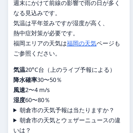
週末にかけて前線の影響で雨の日が多く
なる見込みです。
気温は平年並みですが湿度が高く、
熱中症対策が必要です。
福岡エリアの天気は
福岡の天気
ページも
ご参照ください。
気温
20°C台（上のライブ予報による）
降水確率
30〜50％
風速
2〜4 m/s
湿度
60〜80％
朝倉市の天気予報は当たりますか？
朝倉市の天気とウェザーニュースの違
いは？