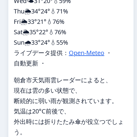
Wed
🌤️
31°
20°
💧59%
Thu
🌦️
34°
24°
💧71%
Fri
🌦️
33°
21°
💧76%
Sat
🌦️
35°
22°
💧76%
Sun
🌧️
33°
24°
💧55%
ライブデータ提供：
Open-Meteo
・
自動更新 ・
朝倉市天気雨雲レーダーによると、
現在は雲の多い状態で、
断続的に弱い雨が観測されています。
気温は20°C前後で、
外出時には折りたたみ傘が役立つでしょ
う。