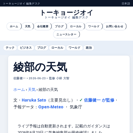
トーキョージオイ 編集デスク
日本語
トーキョージオイ
トーキョージオイ 編集デスク
ホーム
天気
会社概要
ブログ
ローカル
ワールド
お問い合わせ
ニュースレター
テック
ビジネス
ブログ
ローカル
ワールド
政治
綾部の天気
佐藤健一 • 2026-06-23 • 監修 小林 大智
ホーム
›
天気
›
綾部の天気
文・
Haruka Sato
（主要見出し）
・
佐藤健一 が監修
・
予報データ：
Open-Meteo
・ 気象庁
ライブ予報は自動更新されます。記載のガイダンスは
2026年6月23日 に気象編集部が最終確認しました。