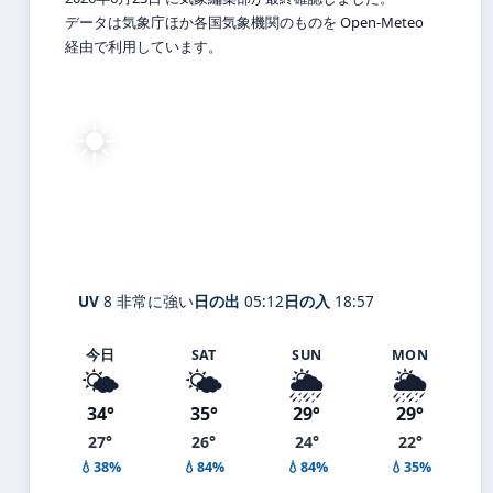
データは気象庁ほか各国気象機関のものを Open-Meteo
経由で利用しています。
☀️
27°
C
快晴
Ayabe
体感 33° ・ 風 1 m/s ・ 湿度 83%
UV
8 非常に強い
日の出
05:12
日の入
18:57
今日
SAT
SUN
MON
🌤️
🌤️
🌦️
🌦️
34°
35°
29°
29°
27°
26°
24°
22°
💧38%
💧84%
💧84%
💧35%