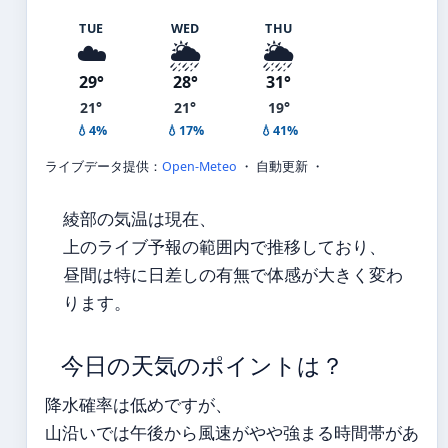
TUE
WED
THU
☁️
🌦️
🌦️
29°
28°
31°
21°
21°
19°
💧4%
💧17%
💧41%
ライブデータ提供：
Open-Meteo
・ 自動更新 ・
綾部の気温は現在、
上のライブ予報の範囲内で推移しており、
昼間は特に日差しの有無で体感が大きく変わ
ります。
今日の天気のポイントは？
降水確率は低めですが、
山沿いでは午後から風速がやや強まる時間帯があ