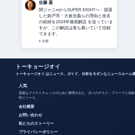
伊藤 芽衣
教会とは？意味・役割・宗派の違いを
徹底解説 の背景説明が助かります。ラ
イブ更新を続けてください。
8 分前
トーキョージオイ
トーキョージオイ はニュース、ガイド、分析をモダンなニュースルーム
人気
迅速なファクトチェックのために整理された、日々のデスク・ブリーフと信頼
性リソース。
会社概要
お問い合わせ
私たちのストーリー
プライバシーポリシー
クッキーポリシー