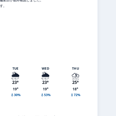
ます。
TUE
WED
THU
🌦️
🌦️
⛈️
23°
23°
25°
19°
19°
18°
💧30%
💧53%
💧72%