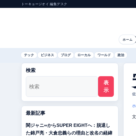
トーキョージオイ 編集デスク
ホーム
テック
ビジネス
ブログ
ローカル
ワールド
政治
検索
表
示
佐
ホ
最新記事
関ジャニ∞からSUPER EIGHTへ：脱退し
た錦戸亮・大倉忠義らの理由と改名の経緯