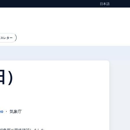
日本語
ースレター
日）
eo
・ 気象庁
気象編集部が最終確認しました。