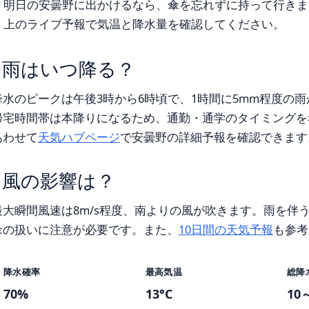
明日の安曇野に出かけるなら、傘を忘れずに持って行きま
上のライブ予報で気温と降水量を確認してください。
雨はいつ降る？
降水のピークは午後3時から6時頃で、1時間に5mm程度の
帰宅時間帯は本降りになるため、通勤・通学のタイミングを
あわせて
天気ハブページ
で安曇野の詳細予報を確認できます
風の影響は？
最大瞬間風速は8m/s程度、南よりの風が吹きます。雨を伴
傘の扱いに注意が必要です。また、
10日間の天気予報
も参考
降水確率
最高気温
総降
70%
13°C
10