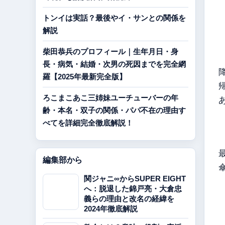
トンイは実話？最後やイ・サンとの関係を
解説
柴田恭兵のプロフィール｜生年月日・身
長・病気・結婚・次男の死因までを完全網
羅【2025年最新完全版】
ろこまこあこ三姉妹ユーチューバーの年
齢・本名・双子の関係・パパ不在の理由す
べてを詳細完全徹底解説！
編集部から
関ジャニ∞からSUPER EIGHT
へ：脱退した錦戸亮・大倉忠
義らの理由と改名の経緯を
2024年徹底解説