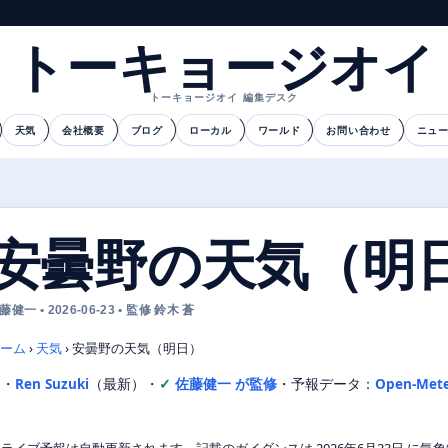
トーキョージオイ
トーキョージオイ 編集デスク
天気
会社概要
ブログ
ローカル
ワールド
お問い合わせ
ニュ
安曇野の天気（明
藤健一 • 2026-06-23 • 監修 鈴木 蒼
ーム
›
天気
›
安曇野の天気（明日）
文・
Ren Suzuki
（最新）
・
佐藤健一 が監修
・
予報データ：
Open-Met
ライブ予報は自動更新されます。記載のガイダンスは 2026年6月23日 に