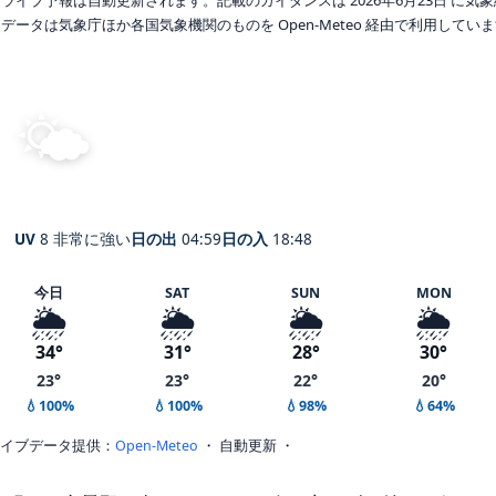
データは気象庁ほか各国気象機関のものを Open-Meteo 経由で利用してい
🌤️
晴れ
33°
C
安曇野
体感 37° ・ 風 2 m/s ・ 湿度 58%
UV
8 非常に強い
日の出
04:59
日の入
18:48
今日
SAT
SUN
MON
🌦️
🌦️
🌦️
🌦️
34°
31°
28°
30°
23°
23°
22°
20°
💧100%
💧100%
💧98%
💧64%
イブデータ提供：
Open-Meteo
・ 自動更新 ・