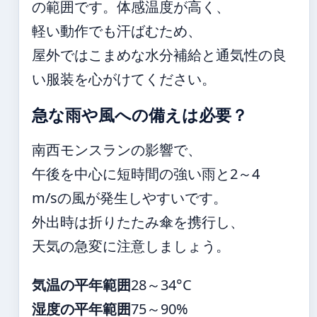
の範囲です。体感温度が高く、
軽い動作でも汗ばむため、
屋外ではこまめな水分補給と通気性の良
い服装を心がけてください。
急な雨や風への備えは必要？
南西モンスランの影響で、
午後を中心に短時間の強い雨と2～4
m/sの風が発生しやすいです。
外出時は折りたたみ傘を携行し、
天気の急変に注意しましょう。
気温の平年範囲
28～34°C
湿度の平年範囲
75～90%