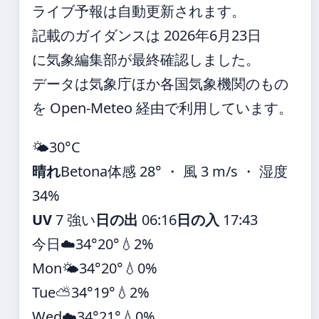
ライブ予報は自動更新されます。
記載のガイダンスは 2026年6月23日
に気象編集部が最終確認しました。
データは気象庁ほか各国気象機関のもの
を Open-Meteo 経由で利用しています。
🌤️
30°
C
晴れ
Betona
体感 28° ・ 風 3 m/s ・ 湿度
34%
UV
7 強い
日の出
06:16
日の入
17:43
今日
☁️
34°
20°
💧2%
Mon
🌤️
34°
20°
💧0%
Tue
⛅
34°
19°
💧2%
Wed
☁️
34°
21°
💧0%