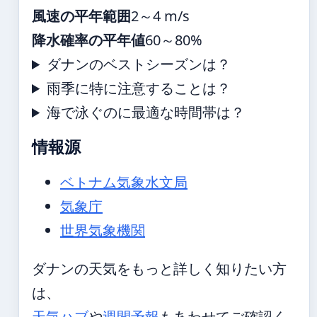
風速の平年範囲
2～4 m/s
降水確率の平年値
60～80%
ダナンのベストシーズンは？
雨季に特に注意することは？
海で泳ぐのに最適な時間帯は？
情報源
ベトナム気象水文局
気象庁
世界気象機関
ダナンの天気をもっと詳しく知りたい方
は、
天気ハブ
や
週間予報
もあわせてご確認く