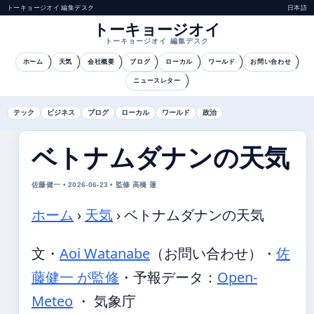
トーキョージオイ 編集デスク
日本語
トーキョージオイ
トーキョージオイ 編集デスク
ホーム
天気
会社概要
ブログ
ローカル
ワールド
お問い合わせ
ニュースレター
テック
ビジネス
ブログ
ローカル
ワールド
政治
ベトナムダナンの天気
佐藤健一 • 2026-06-23 • 監修 高橋 蓮
ホーム
›
天気
›
ベトナムダナンの天気
文・
Aoi Watanabe
（お問い合わせ）
・
佐
藤健一 が監修
・
予報データ：
Open-
Meteo
・ 気象庁