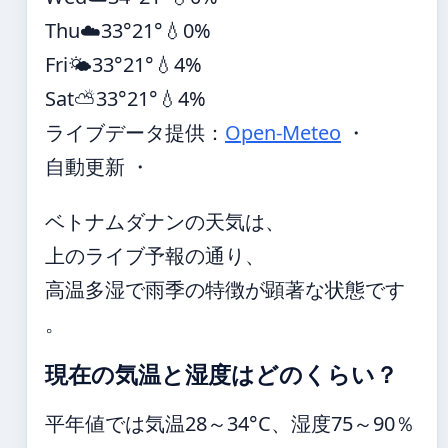
Thu
☁️
33°
21°
💧0%
Fri
🌤️
33°
21°
💧4%
Sat
⛅
33°
21°
💧4%
ライブデータ提供：
Open-Meteo
・
自動更新 ・
ベトナムダナンの天気は、
上のライブ予報の通り、
高温多湿で雨季の特徴が顕著な状態です
。
現在の気温と湿度はどのくらい？
平年値では気温28～34°C、湿度75～90％