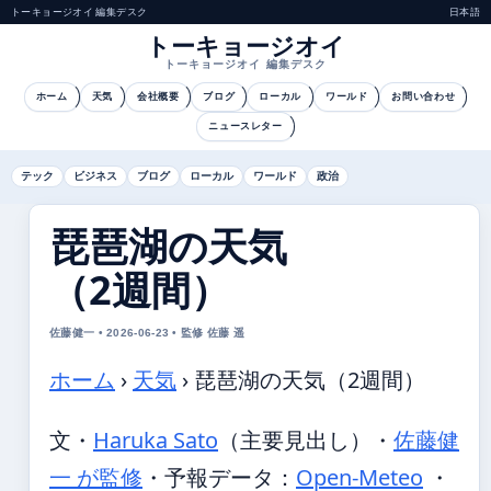
トーキョージオイ 編集デスク
日本語
トーキョージオイ
トーキョージオイ 編集デスク
ホーム
天気
会社概要
ブログ
ローカル
ワールド
お問い合わせ
ニュースレター
テック
ビジネス
ブログ
ローカル
ワールド
政治
琵琶湖の天気
（2週間）
佐藤健一 • 2026-06-23 • 監修 佐藤 遥
ホーム
›
天気
›
琵琶湖の天気（2週間）
文・
Haruka Sato
（主要見出し）
・
佐藤健
一 が監修
・
予報データ：
Open-Meteo
・