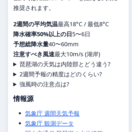
推奨されます。
2週間の平均気温
最高18°C / 最低8°C
降水確率50%以上の日
5〜6日
予想総降水量
40〜60mm
注意すべき風速
最大10m/s (湖岸)
琵琶湖の天気は内陸部とどう違う?
2週間予報の精度はどのくらい?
強風時の注意点は?
情報源
気象庁 週間天気予報
気象庁 観測データ