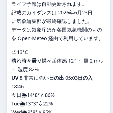
ライブ予報は自動更新されます。
記載のガイダンスは 2026年6月23日
に気象編集部が最終確認しました。
データは気象庁ほか各国気象機関のもの
を Open-Meteo 経由で利用しています。
⛅
13°
C
晴れ時々曇り
蝶ヶ岳
体感 12° ・ 風 2 m/s
・ 湿度 82%
UV
8 非常に強い
日の出
05:03
日の入
18:46
今日
🌦️
14°
8°
💧86%
Tue
🌦️
13°
3°
💧22%
Wed
🌦️
9°
8°
💧85%