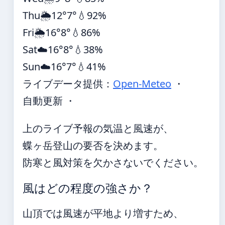
Thu
🌦️
12°
7°
💧92%
Fri
🌦️
16°
8°
💧86%
Sat
☁️
16°
8°
💧38%
Sun
☁️
16°
7°
💧41%
ライブデータ提供：
Open-Meteo
・
自動更新 ・
上のライブ予報の気温と風速が、
蝶ヶ岳登山の要否を決めます。
防寒と風対策を欠かさないでください。
風はどの程度の強さか？
山頂では風速が平地より増すため、