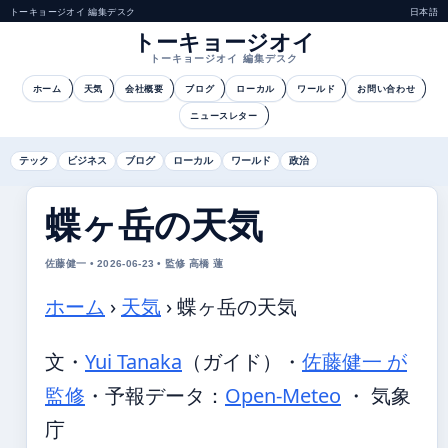
トーキョージオイ 編集デスク
日本語
トーキョージオイ
トーキョージオイ 編集デスク
ホーム
天気
会社概要
ブログ
ローカル
ワールド
お問い合わせ
ニュースレター
テック
ビジネス
ブログ
ローカル
ワールド
政治
蝶ヶ岳の天気
佐藤健一 • 2026-06-23 • 監修 高橋 蓮
ホーム
›
天気
›
蝶ヶ岳の天気
文・
Yui Tanaka
（ガイド）
・
佐藤健一 が
監修
・
予報データ：
Open-Meteo
・ 気象
庁