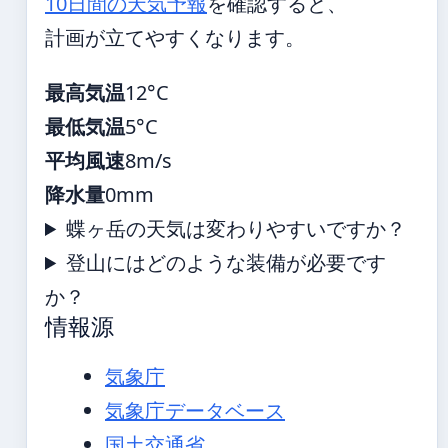
10日間の天気予報
を確認すると、
計画が立てやすくなります。
最高気温
12°C
最低気温
5°C
平均風速
8m/s
降水量
0mm
蝶ヶ岳の天気は変わりやすいですか？
登山にはどのような装備が必要です
か？
情報源
気象庁
気象庁データベース
国土交通省