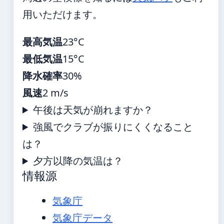
用いただけます。
最高気温
23°C
最低気温
15°C
降水確率
30%
風速
2 m/s
午後は天気が崩れますか？
強風でクラブが振りにくくなること
は？
夕方以降の気温は？
情報源
気象庁
気象庁データ