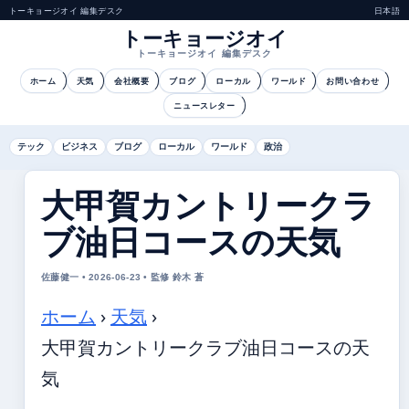
トーキョージオイ 編集デスク
日本語
トーキョージオイ
トーキョージオイ 編集デスク
ホーム
天気
会社概要
ブログ
ローカル
ワールド
お問い合わせ
ニュースレター
テック
ビジネス
ブログ
ローカル
ワールド
政治
大甲賀カントリークラ
ブ油日コースの天気
佐藤健一 • 2026-06-23 • 監修 鈴木 蒼
ホーム
›
天気
›
大甲賀カントリークラブ油日コースの天
気