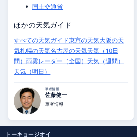
国土交通省
ほかの天気ガイド
すべての天気ガイド
東京の天気
大阪の天
気
札幌の天気
名古屋の天気
天気（10日
間）
雨雲レーダー（全国）
天気（週間）
天気（明日）
筆者情報
佐藤健一
筆者情報
トーキョージオイ