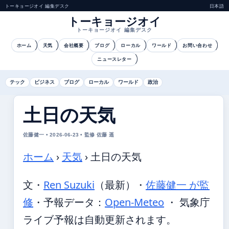
トーキョージオイ 編集デスク
日本語
トーキョージオイ
トーキョージオイ 編集デスク
ホーム
天気
会社概要
ブログ
ローカル
ワールド
お問い合わせ
ニュースレター
テック
ビジネス
ブログ
ローカル
ワールド
政治
土日の天気
佐藤健一 • 2026-06-23 • 監修 佐藤 遥
ホーム
›
天気
›
土日の天気
文・
Ren Suzuki
（最新）
・
佐藤健一 が監
修
・
予報データ：
Open-Meteo
・ 気象庁
ライブ予報は自動更新されます。