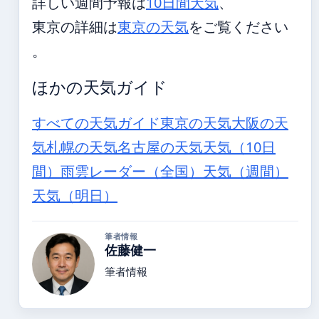
詳しい週間予報は
10日間天気
、
東京の詳細は
東京の天気
をご覧ください
。
ほかの天気ガイド
すべての天気ガイド
東京の天気
大阪の天
気
札幌の天気
名古屋の天気
天気（10日
間）
雨雲レーダー（全国）
天気（週間）
天気（明日）
筆者情報
佐藤健一
筆者情報