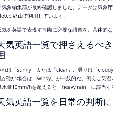
に気象編集部が最終確認しました。データは気象庁ほ
Meteo 経由で利用しています。
天気を英語で表現する際に必要な語彙を、具体的な
天気英語一覧で押さえるべき
囲
晴れは「sunny」または「clear」、曇りは「cloud
風が強い場合は「windy」が一般的だ。例えば気温25
降水量10mm/hを超えると「heavy rain」に該当
天気英語一覧を日常の判断に