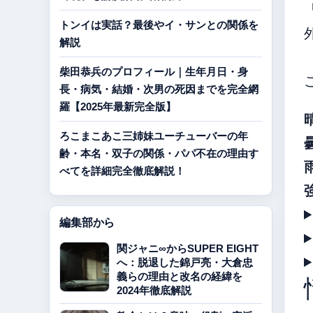
トンイは実話？最後やイ・サンとの関係を
解説
柴田恭兵のプロフィール｜生年月日・身
長・病気・結婚・次男の死因までを完全網
羅【2025年最新完全版】
晴
ろこまこあこ三姉妹ユーチューバーの年
曇
齢・本名・双子の関係・パパ不在の理由す
雨
べてを詳細完全徹底解説！
強
編集部から
関ジャニ∞からSUPER EIGHT
へ：脱退した錦戸亮・大倉忠
義らの理由と改名の経緯を
2024年徹底解説