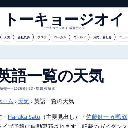
トーキョージオイ
トーキョージオイ 編集デスク
天気
会社概要
ブログ
ローカル
ワールド
お問い合わせ
ニュ
英語一覧の天気
藤健一 • 2026-06-23 • 監修 佐藤 遥
ホーム
›
天気
›
英語一覧の天気
文・
Haruka Sato
（主要見出し）
・
佐藤健一 が監修
ライブ予報は自動更新されます。記載のガイダンスは 