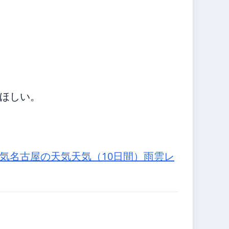
ほしい。
気
名古屋の天気
天気（10日間）
雨雲レ