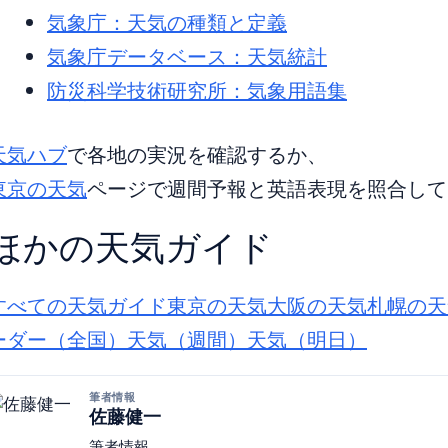
気象庁：天気の種類と定義
気象庁データベース：天気統計
防災科学技術研究所：気象用語集
天気ハブ
で各地の実況を確認するか、
東京の天気
ページで週間予報と英語表現を照合して
ほかの天気ガイド
すべての天気ガイド
東京の天気
大阪の天気
札幌の天
ーダー（全国）
天気（週間）
天気（明日）
筆者情報
佐藤健一
筆者情報