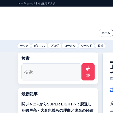
トーキョージオイ 編集デスク
ホーム
テック
ビジネス
ブログ
ローカル
ワールド
政治
検索
表
示
佐
最新記事
関ジャニ∞からSUPER EIGHTへ：脱退し
た錦戸亮・大倉忠義らの理由と改名の経緯