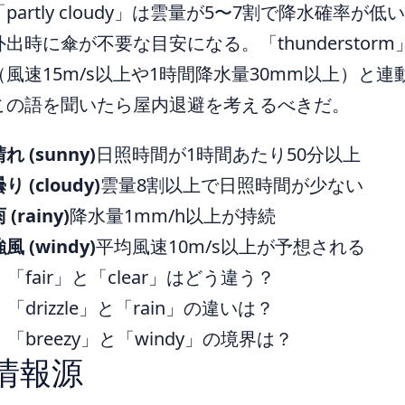
「partly cloudy」は雲量が5〜7割で降水確率が
外出時に傘が不要な目安になる。「thundersto
（風速15m/s以上や1時間降水量30mm以上）と
この語を聞いたら屋内退避を考えるべきだ。
れ (sunny)
日照時間が1時間あたり50分以上
り (cloudy)
雲量8割以上で日照時間が少ない
 (rainy)
降水量1mm/h以上が持続
風 (windy)
平均風速10m/s以上が予想される
「fair」と「clear」はどう違う？
「drizzle」と「rain」の違いは？
「breezy」と「windy」の境界は？
情報源