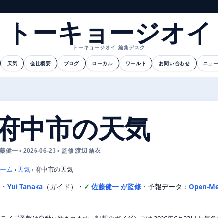
トーキョージオイ
トーキョージオイ 編集デスク
天気
会社概要
ブログ
ローカル
ワールド
お問い合わせ
ニュ
府中市の天気
藤健一 • 2026-06-23 • 監修 渡辺 結衣
ーム
›
天気
›
府中市の天気
文・
Yui Tanaka
（ガイド）
・
佐藤健一 が監修
・
予報データ：
Open-Me
ライブ予報は自動更新されます。記載のガイダンスは 2026年6月23日 に