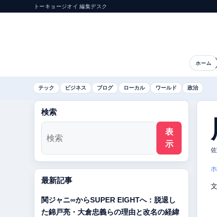
トーキョージオイ 編集デスク
ホーム
テック
ビジネス
ブログ
ローカル
ワールド
政治
検索
表
示
佐
ホ
最新記事
関ジャニ∞からSUPER EIGHTへ：脱退し
た錦戸亮・大倉忠義らの理由と改名の経緯