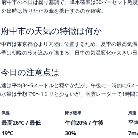
府中市の本日は曇り基調で、降水確率は30パーセント程
外出時は折りたたみ傘を携行するのが確実。
府中市の天気の特徴は何か
府中市は東京都心より内陸に位置するため、夏季の最高気温
冬季は朝晩の冷え込みが強まる。日中の気温変化が大きい日
今日の注意点は
風速は平均3〜5メートルと穏やかだが、午後に一時的に6メ
降水量は予想で0〜1ミリと少ないが、雨雲レーダーで1時間
気温
降水確率
風速
最高26℃ / 最低
午前20% / 午後
平均
19℃
30%
7m/