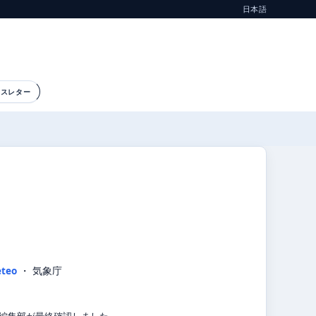
日本語
ースレター
teo
・ 気象庁
気象編集部が最終確認しました。