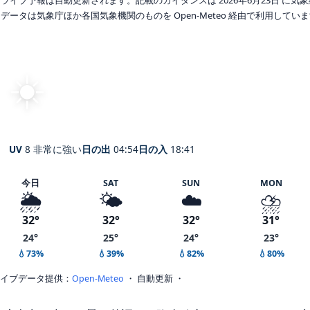
データは気象庁ほか各国気象機関のものを Open-Meteo 経由で利用してい
☀️
快晴
26°
C
Fuchū
体感 32° ・ 風 2 m/s ・ 湿度 89%
UV
8 非常に強い
日の出
04:54
日の入
18:41
今日
SAT
SUN
MON
🌦️
🌤️
☁️
⛈️
32°
32°
32°
31°
24°
25°
24°
23°
💧73%
💧39%
💧82%
💧80%
イブデータ提供：
Open-Meteo
・ 自動更新 ・