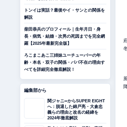
トンイは実話？最後やイ・サンとの関係を
解説
柴田恭兵のプロフィール｜生年月日・身
長・病気・結婚・次男の死因までを完全網
羅【2025年最新完全版】
ろこまこあこ三姉妹ユーチューバーの年
齢・本名・双子の関係・パパ不在の理由す
べてを詳細完全徹底解説！
編集部から
関ジャニ∞からSUPER EIGHT
へ：脱退した錦戸亮・大倉忠
義らの理由と改名の経緯を
2024年徹底解説