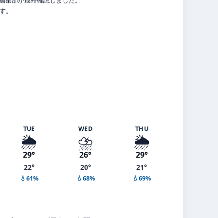
ます。
TUE
WED
THU
🌦️
⛈️
🌦️
29°
26°
29°
22°
20°
21°
💧61%
💧68%
💧69%