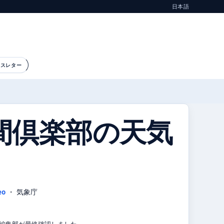
日本語
ースレター
間倶楽部の天気
eo
・ 気象庁
気象編集部が最終確認しました。