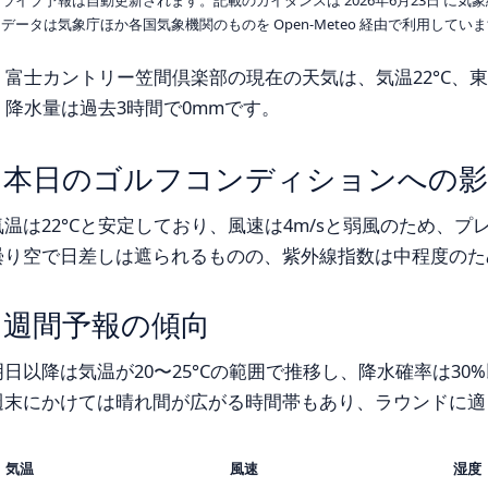
データは気象庁ほか各国気象機関のものを Open-Meteo 経由で利用してい
富士カントリー笠間倶楽部の現在の天気は、気温22°C、東北
降水量は過去3時間で0mmです。
本日のゴルフコンディションへの影
気温は22°Cと安定しており、風速は4m/sと弱風のため、
曇り空で日差しは遮られるものの、紫外線指数は中程度のた
週間予報の傾向
明日以降は気温が20〜25°Cの範囲で推移し、降水確率は3
週末にかけては晴れ間が広がる時間帯もあり、ラウンドに適
気温
風速
湿度