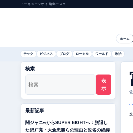
トーキョージオイ 編集デスク
ホーム
テック
ビジネス
ブログ
ローカル
ワールド
政治
検索
表
示
佐
ホ
最新記事
関ジャニ∞からSUPER EIGHTへ：脱退し
た錦戸亮・大倉忠義らの理由と改名の経緯