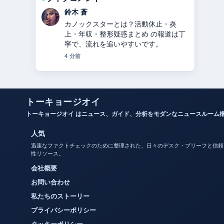
渡辺 結衣
関ジャニ∞からSUPER EIGHTへ：脱退
した錦戸亮・大倉忠義らの理由と改名
の経緯を2024年徹底解説 周辺の検証が
しっかりしていて安心感があります。
6 分前
トーキョージオイ
トーキョージオイ はニュース、ガイド、分析をモダンなニュースルーム
人気
迅速なファクトチェックのために整理された、日々のデスク・ブリーフと信頼
性リソース。
会社概要
お問い合わせ
私たちのストーリー
プライバシーポリシー