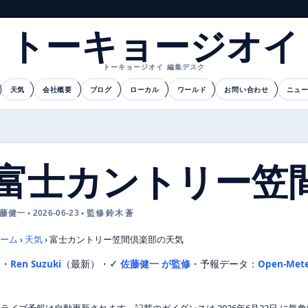
トーキョージオイ
トーキョージオイ 編集デスク
天気
会社概要
ブログ
ローカル
ワールド
お問い合わせ
ニュ
富士カントリー笠
藤健一 • 2026-06-23 • 監修 鈴木 蒼
ーム
›
天気
›
富士カントリー笠間倶楽部の天気
文・
Ren Suzuki
（最新）
・
佐藤健一 が監修
・
予報データ：
Open-Met
ライブ予報は自動更新されます。記載のガイダンスは 2026年6月23日 に