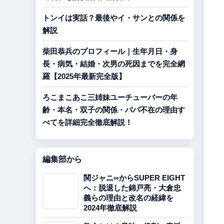
トンイは実話？最後やイ・サンとの関係を
解説
柴田恭兵のプロフィール｜生年月日・身
長・病気・結婚・次男の死因までを完全網
羅【2025年最新完全版】
ろこまこあこ三姉妹ユーチューバーの年
齢・本名・双子の関係・パパ不在の理由す
べてを詳細完全徹底解説！
編集部から
関ジャニ∞からSUPER EIGHT
へ：脱退した錦戸亮・大倉忠
義らの理由と改名の経緯を
2024年徹底解説