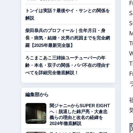
F
トンイは実話？最後やイ・サンとの関係を
S
解説
S
柴田恭兵のプロフィール｜生年月日・身
長・病気・結婚・次男の死因までを完全網
T
羅【2025年最新完全版】
ろこまこあこ三姉妹ユーチューバーの年
T
齢・本名・双子の関係・パパ不在の理由す
F
べてを詳細完全徹底解説！
編集部から
関ジャニ∞からSUPER EIGHT
へ：脱退した錦戸亮・大倉忠
義らの理由と改名の経緯を
2024年徹底解説