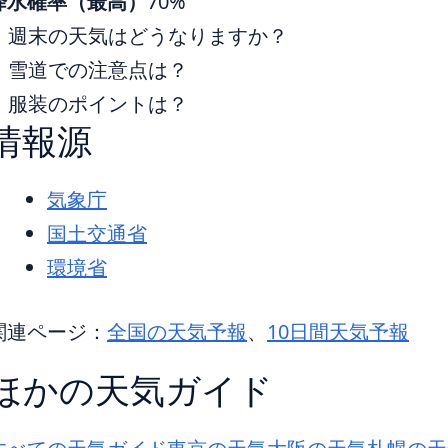
降水確率（最高）
70%
週末の天気はどうなりますか？
雪道での注意点は？
服装のポイントは？
情報源
気象庁
国土交通省
環境省
関連ページ：
全国の天気予報
、
10日間天気予報
ほかの天気ガイド