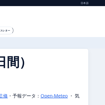
日本語
ースレター
日間）
監修
・
予報データ：
Open-Meteo
・ 気