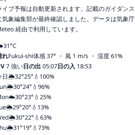
ライブ予報は自動更新されます。記載のガイダンスは 
に気象編集部が最終確認しました。データは気象庁ほ
Meteo 経由で利用しています。
️
31°
C
晴れ
Fukui-shi
体感 37° ・ 風 1 m/s ・ 湿度 61%
UV
7 強い
日の出
05:07
日の入
18:53
今日
🌦️
32°
25°
💧100%
un
🌦️
30°
24°
💧96%
Mon
☁️
30°
23°
💧25%
ue
🌦️
29°
20°
💧13%
Wed
🌦️
30°
22°
💧63%
hu
🌦️
31°
19°
💧73%