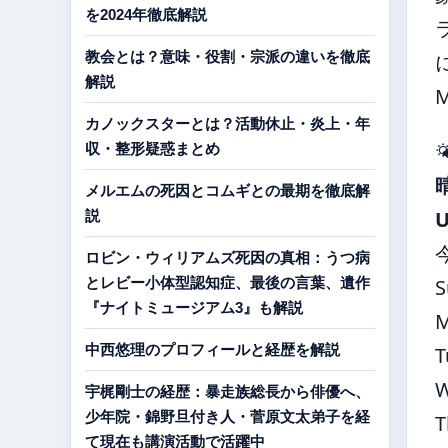
を2024年徹底解説
教会とは？意味・役割・宗派の違いを徹底
解説
カノックスターとは？活動休止・炎上・年

収・整形疑惑まとめ
メルエムの死因とコムギとの最期を徹底解
説
ロビン・ウィリアムズ死因の真相：うつ病
とレビー小体型認知症、最後の言葉、遺作
S
『ナイトミュージアム3』も解説
中西悠理のプロフィールと経歴を解説
T
宇梶剛士の経歴：暴走族総長から俳優へ、
少年院・錦野旦付き人・菅原文太弟子を経
T
て現在も講演活動で活躍中