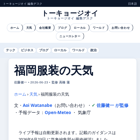
トーキョージオイ 編集デスク
日本語
トーキョージオイ
トーキョージオイ 編集デスク
ホーム
天気
会社概要
ブログ
ローカル
ワールド
お問い合わせ
ニュースレター
テック
ビジネス
ブログ
ローカル
ワールド
政治
福岡服装の天気
佐藤健一 • 2026-06-23 • 監修 高橋 蓮
ホーム
›
天気
›
福岡服装の天気
文・
Aoi Watanabe
（お問い合わせ）
・
佐藤健一 が監修
・
予報データ：
Open-Meteo
・ 気象庁
ライブ予報は自動更新されます。記載のガイダンスは
2026年6月23日 に気象編集部が最終確認しました。