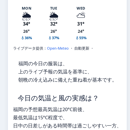
MON
TUE
WED
🌦️
🌦️
⛅
34°
32°
31°
26°
26°
24°
💧36%
💧37%
💧55%
ライブデータ提供：
Open-Meteo
・ 自動更新 ・
福岡の今日の服装は、
上のライブ予報の気温を基準に、
朝晩の冷え込みに備えた重ね着が基本です。
今日の気温と風の実感は？
福岡の予想最高気温は20°C前後、
最低気温は15°C程度で、
日中の日差しがある時間帯は過ごしやすい一方、