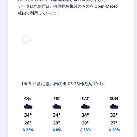
データは気象庁ほか各国気象機関のものを Open-Meteo
経由で利用しています。
☀️
34°
C
快晴
Fukuoka
体感 37° ・ 風 3 m/s ・ 湿度 53%
UV
8 非常に強い
日の出
05:33
日の入
19:14
今日
FRI
SAT
SUN
☁️
☁️
☁️
☁️
34°
34°
34°
33°
26°
29°
29°
27°
💧22%
💧8%
💧53%
💧20%