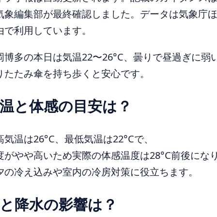
気象編集部が最終確認しました。データは気象庁ほか各
由で利用しています。
岡博多の本日は気温22〜26°C、曇りで昼過ぎに
りたたみ傘を持ち歩くと安心です。
温と体感の目安は？
高気温は26°C、最低気温は22°Cで、
度がやや高いため実際の体感温度は28°C前後にな
夕の冷え込みや室内の冷房対策に役立ちます。
と降水の影響は？