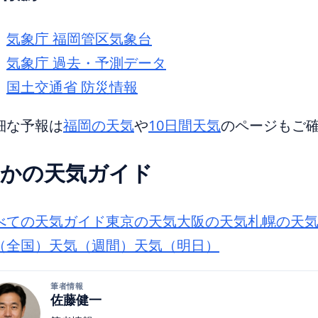
気象庁 福岡管区気象台
気象庁 過去・予測データ
国土交通省 防災情報
細な予報は
福岡の天気
や
10日間天気
のページもご
かの天気ガイド
べての天気ガイド
東京の天気
大阪の天気
札幌の天
（全国）
天気（週間）
天気（明日）
筆者情報
佐藤健一