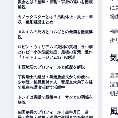
教会とは？意味・役割・宗派の違いを徹底
に
解説
経
カノックスターとは？活動休止・炎上・年
収・整形疑惑まとめ
福
メルエムの死因とコムギとの最期を徹底解
説
折
ロビン・ウィリアムズ死因の真相：うつ病
とレビー小体型認知症、最後の言葉、遺作
気
『ナイトミュージアム3』も解説
中西悠理のプロフィールと経歴を解説
最
宇梶剛士の経歴：暴走族総長から俳優へ、
少年院・錦野旦付き人・菅原文太弟子を経
湿
て現在も講演活動で活躍中
朝
トンイは実話？最後やイ・サンとの関係を
解説
風
柴田恭兵のプロフィール｜生年月日・身
長・病気・結婚・次男の死因までを完全網