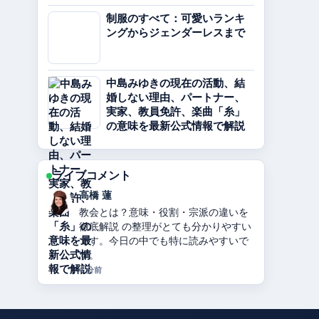
制服のすべて：可愛いランキ
ングからジェンダーレスまで
中島みゆきの現在の活動、結
婚しない理由、パートナー、
実家、教員免許、楽曲「糸」
の意味を最新公式情報で解説
ライブコメント
佐藤 遥
カノックスターとは？活動休止・炎
上・年収・整形疑惑まとめ を追ってい
ますが、この解説は落ち着いていて信
頼できます。
6 分前