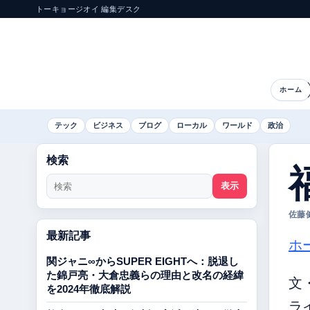
トーキョージオイ 編集デスク
ホーム
テック
ビジネス
ブログ
ローカル
ワールド
政治
検索
表示
佐藤健一
最新記事
ホ
関ジャニ∞からSUPER EIGHTへ：脱退し
た錦戸亮・大倉忠義らの理由と改名の経緯
文
を2024年徹底解説
ラ