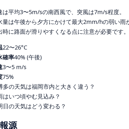
速は平均3〜5m/sの南西風で、突風は7m/s程度。
水量は午後から夕方にかけて最大2mm/hの弱い雨
出時に路面が滑りやすくなる点に注意が必要です
温
22〜26°C
水確率
40% (午後)
速
3〜5 m/s
度
75%
博多の天気は福岡市内と大きく違う？
雨はいつ頃やむ見込み？
明日の天気はどう変わる？
報源