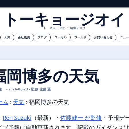
トーキョージオイ
トーキョージオイ 編集デスク
天気
会社概要
ブログ
ローカル
ワールド
お問い合わせ
ニュ
福岡博多の天気
 • 2026-06-23 • 監修 佐藤 遥
ーム
›
天気
›
福岡博多の天気
・
Ren Suzuki
（最新）
・
佐藤健一 が監修
・
予報デ
イブ予報は自動更新されます。記載のガイダンスは 2