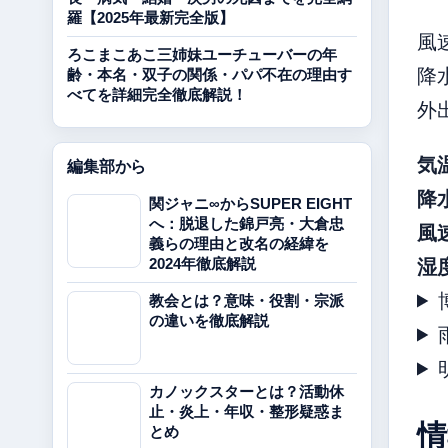
羅【2025年最新完全版】
風
ろこまこあこ三姉妹ユーチューバーの年
降
齢・本名・双子の関係・パパ不在の理由す
べてを詳細完全徹底解説！
外
気
編集部から
降
関ジャニ∞からSUPER EIGHT
へ：脱退した錦戸亮・大倉忠
風
義らの理由と改名の経緯を
湿
2024年徹底解説
教会とは？意味・役割・宗派
の違いを徹底解説
カノックスターとは？活動休
止・炎上・年収・整形疑惑ま
情
とめ