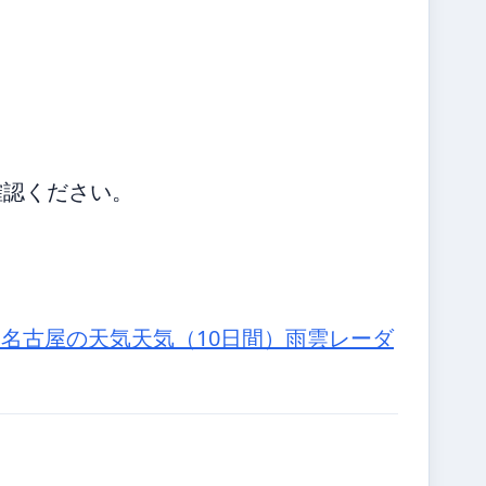
確認ください。
気
名古屋の天気
天気（10日間）
雨雲レーダ