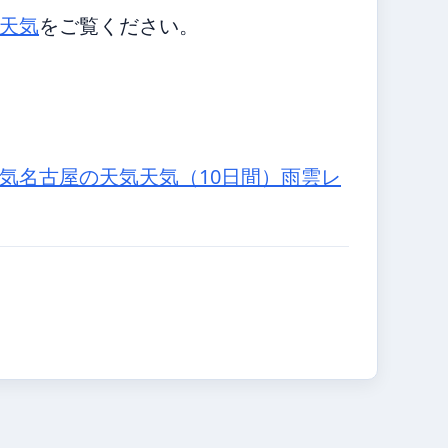
天気
をご覧ください。
気
名古屋の天気
天気（10日間）
雨雲レ