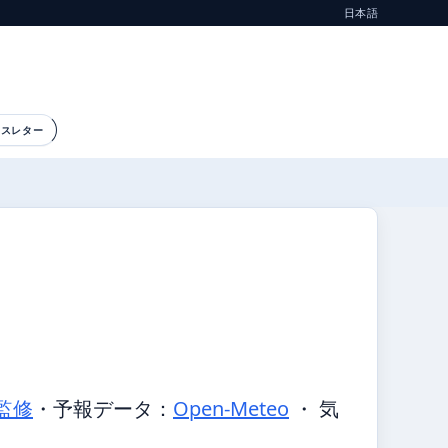
日本語
ースレター
監修
・
予報データ：
Open-Meteo
・ 気