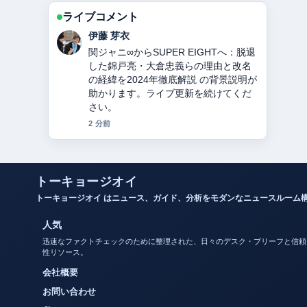
ライブコメント
鈴木 蒼
教会とは？意味・役割・宗派の違いを
徹底解説 の報道は丁寧で、流れを追い
やすいです。
4 分前
トーキョージオイ
トーキョージオイ はニュース、ガイド、分析をモダンなニュースルーム
人気
迅速なファクトチェックのために整理された、日々のデスク・ブリーフと信頼
性リソース。
会社概要
お問い合わせ
私たちのストーリー