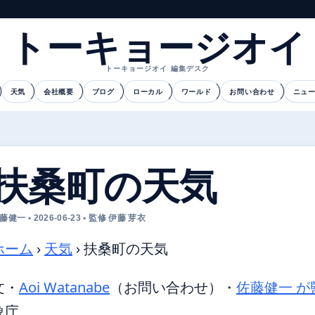
トーキョージオイ
トーキョージオイ 編集デスク
天気
会社概要
ブログ
ローカル
ワールド
お問い合わせ
ニュ
扶桑町の天気
藤健一 • 2026-06-23 • 監修 伊藤 芽衣
ホーム
›
天気
›
扶桑町の天気
文・
Aoi Watanabe
（お問い合わせ）
・
佐藤健一 が
象庁