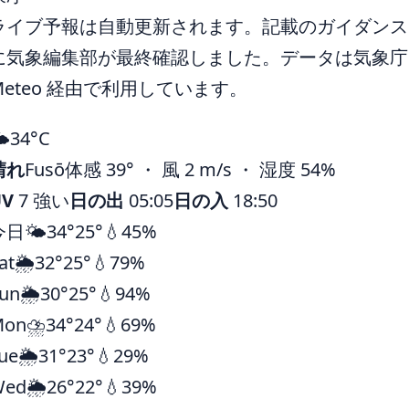
ライブ予報は自動更新されます。記載のガイダンスは 
に気象編集部が最終確認しました。データは気象庁ほ
Meteo 経由で利用しています。
️
34°
C
晴れ
Fusō
体感 39° ・ 風 2 m/s ・ 湿度 54%
UV
7 強い
日の出
05:05
日の入
18:50
今日
🌤️
34°
25°
💧45%
at
🌦️
32°
25°
💧79%
un
🌦️
30°
25°
💧94%
Mon
⛈️
34°
24°
💧69%
ue
🌦️
31°
23°
💧29%
Wed
🌦️
26°
22°
💧39%