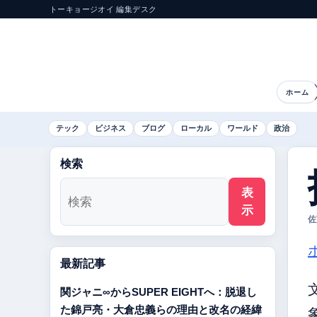
トーキョージオイ 編集デスク
ホーム
テック
ビジネス
ブログ
ローカル
ワールド
政治
検索
表
示
佐
最新記事
関ジャニ∞からSUPER EIGHTへ：脱退し
た錦戸亮・大倉忠義らの理由と改名の経緯