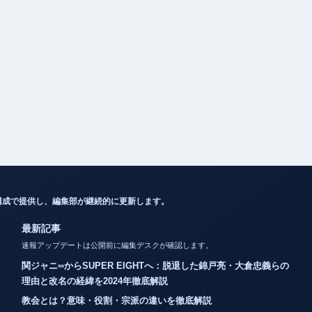
構成で提供し、編集部が継続的に更新します。
最新記事
速報アップデートは公開前に編集デスクが確認します。
関ジャニ∞からSUPER EIGHTへ：脱退した錦戸亮・大倉忠義らの
理由と改名の経緯を2024年徹底解説
教会とは？意味・役割・宗派の違いを徹底解説
カノックスターとは？活動休止・炎上・年収・整形疑惑まとめ