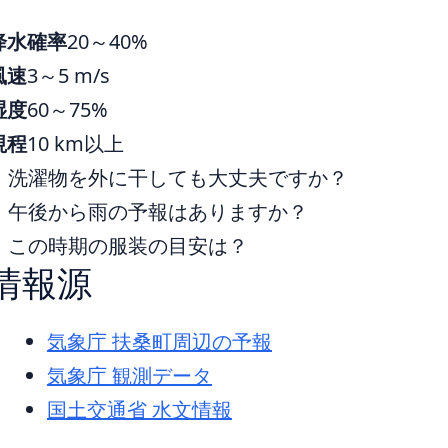
降水確率
20～40%
風速
3～5 m/s
湿度
60～75%
視程
10 km以上
洗濯物を外に干しても大丈夫ですか？
午後から雨の予報はありますか？
この時期の服装の目安は？
情報源
気象庁 扶桑町周辺の予報
気象庁 観測データ
国土交通省 水文情報