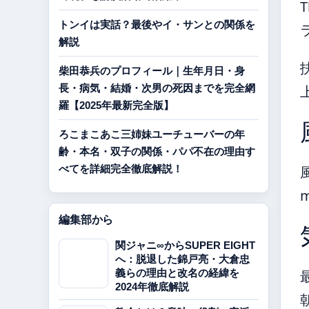
T
トンイは実話？最後やイ・サンとの関係を
解説
柴田恭兵のプロフィール｜生年月日・身
長・病気・結婚・次男の死因までを完全網
羅【2025年最新完全版】
ろこまこあこ三姉妹ユーチューバーの年
齢・本名・双子の関係・パパ不在の理由す
べてを詳細完全徹底解説！
編集部から
関ジャニ∞からSUPER EIGHT
へ：脱退した錦戸亮・大倉忠
義らの理由と改名の経緯を
2024年徹底解説