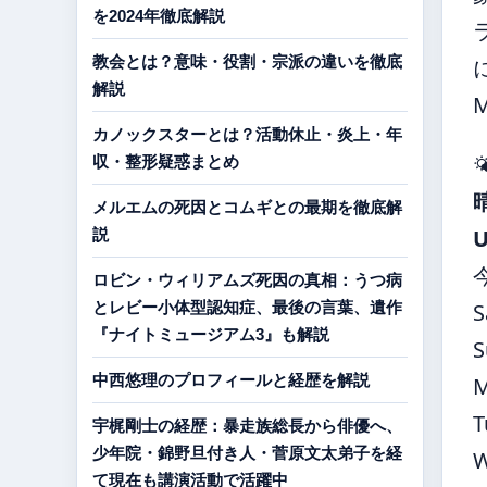
を2024年徹底解説
教会とは？意味・役割・宗派の違いを徹底
解説
カノックスターとは？活動休止・炎上・年

収・整形疑惑まとめ
メルエムの死因とコムギとの最期を徹底解
説
ロビン・ウィリアムズ死因の真相：うつ病
とレビー小体型認知症、最後の言葉、遺作
S
『ナイトミュージアム3』も解説
S
中西悠理のプロフィールと経歴を解説
T
宇梶剛士の経歴：暴走族総長から俳優へ、
少年院・錦野旦付き人・菅原文太弟子を経
て現在も講演活動で活躍中