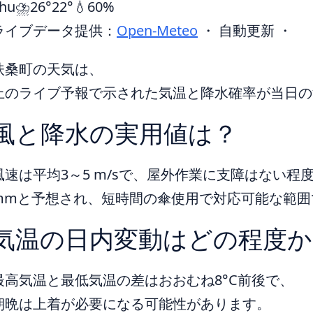
hu
⛈️
26°
22°
💧60%
ライブデータ提供：
Open-Meteo
・ 自動更新 ・
扶桑町の天気は、
上のライブ予報で示された気温と降水確率が当日の
風と降水の実用値は？
風速は平均3～5 m/sで、屋外作業に支障はない程
mmと予想され、短時間の傘使用で対応可能な範囲
気温の日内変動はどの程度か
最高気温と最低気温の差はおおむね8°C前後で、
朝晩は上着が必要になる可能性があります。