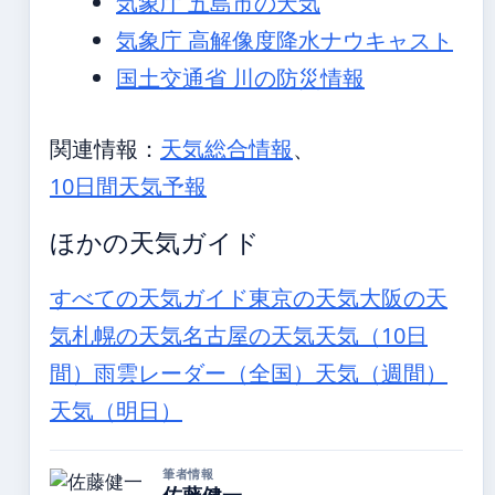
気象庁 五島市の天気
気象庁 高解像度降水ナウキャスト
国土交通省 川の防災情報
関連情報：
天気総合情報
、
10日間天気予報
ほかの天気ガイド
すべての天気ガイド
東京の天気
大阪の天
気
札幌の天気
名古屋の天気
天気（10日
間）
雨雲レーダー（全国）
天気（週間）
天気（明日）
筆者情報