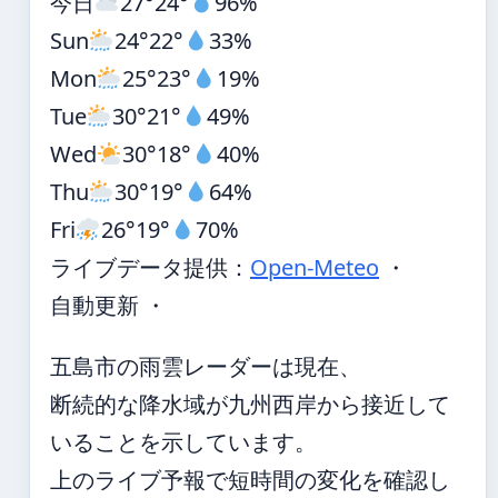
今日
27°
24°
96%
Sun
24°
22°
33%
Mon
25°
23°
19%
Tue
30°
21°
49%
Wed
30°
18°
40%
Thu
30°
19°
64%
Fri
26°
19°
70%
ライブデータ提供：
Open-Meteo
・
自動更新 ・
五島市の雨雲レーダーは現在、
断続的な降水域が九州西岸から接近して
いることを示しています。
上のライブ予報で短時間の変化を確認し