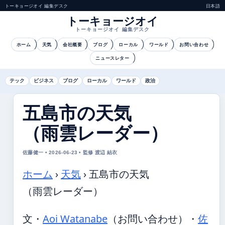
トーキョージオイ 編集デスク
日本語
トーキョージオイ
トーキョージオイ 編集デスク
ホーム
天気
会社概要
ブログ
ローカル
ワールド
お問い合わせ
ニュースレター
テック
ビジネス
ブログ
ローカル
ワールド
政治
五島市の天気
（雨雲レーダー）
佐藤健一 • 2026-06-23 • 監修 渡辺 結衣
ホーム
›
天気
›
五島市の天気
（雨雲レーダー）
文・
Aoi Watanabe
（お問い合わせ）
・
佐