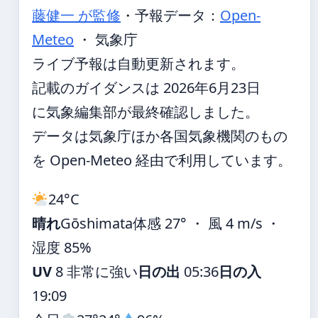
藤健一 が監修
・
予報データ：
Open-
Meteo
・ 気象庁
ライブ予報は自動更新されます。
記載のガイダンスは 2026年6月23日
に気象編集部が最終確認しました。
データは気象庁ほか各国気象機関のもの
を Open-Meteo 経由で利用しています。
24°
C
晴れ
Gōshimata
体感 27° ・ 風 4 m/s ・
湿度 85%
UV
8 非常に強い
日の出
05:36
日の入
19:09