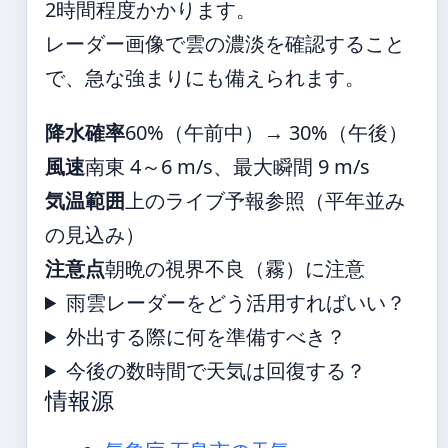
2時間程度かかります。
レーダー画像で雲の濃淡を確認すること
で、急な強まりにも備えられます。
降水確率
60%（午前中）→ 30%（午後）
風速
南東 4～6 m/s、最大瞬間 9 m/s
気温範囲
上のライブ予報参照（平年並み
の見込み）
注意点
朝晩の視界不良（霧）に注意
雨雲レーダーをどう活用すればいい？
外出する際に何を準備すべき？
今後の数時間で天気は回復する？
情報源