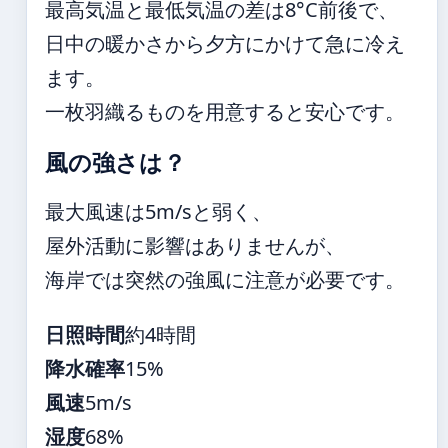
最高気温と最低気温の差は8°C前後で、
日中の暖かさから夕方にかけて急に冷え
ます。
一枚羽織るものを用意すると安心です。
風の強さは？
最大風速は5m/sと弱く、
屋外活動に影響はありませんが、
海岸では突然の強風に注意が必要です。
日照時間
約4時間
降水確率
15%
風速
5m/s
湿度
68%