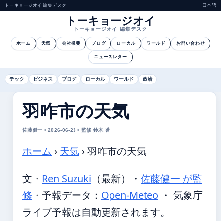
トーキョージオイ 編集デスク
日本語
トーキョージオイ
トーキョージオイ 編集デスク
ホーム
天気
会社概要
ブログ
ローカル
ワールド
お問い合わせ
ニュースレター
テック
ビジネス
ブログ
ローカル
ワールド
政治
羽咋市の天気
佐藤健一 • 2026-06-23 • 監修 鈴木 蒼
ホーム
›
天気
›
羽咋市の天気
文・
Ren Suzuki
（最新）
・
佐藤健一 が監
修
・
予報データ：
Open-Meteo
・ 気象庁
ライブ予報は自動更新されます。