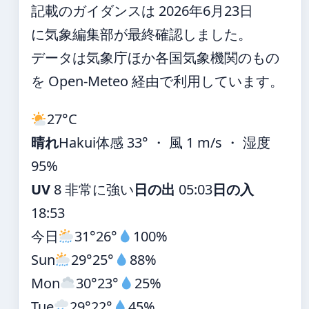
記載のガイダンスは 2026年6月23日
に気象編集部が最終確認しました。
データは気象庁ほか各国気象機関のもの
を Open-Meteo 経由で利用しています。
27°
C
晴れ
Hakui
体感 33° ・ 風 1 m/s ・ 湿度
95%
UV
8 非常に強い
日の出
05:03
日の入
18:53
今日
31°
26°
100%
Sun
29°
25°
88%
Mon
30°
23°
25%
Tue
29°
22°
45%