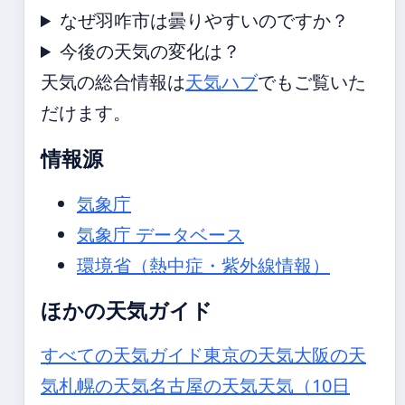
なぜ羽咋市は曇りやすいのですか？
今後の天気の変化は？
天気の総合情報は
天気ハブ
でもご覧いた
だけます。
情報源
気象庁
気象庁 データベース
環境省（熱中症・紫外線情報）
ほかの天気ガイド
すべての天気ガイド
東京の天気
大阪の天
気
札幌の天気
名古屋の天気
天気（10日