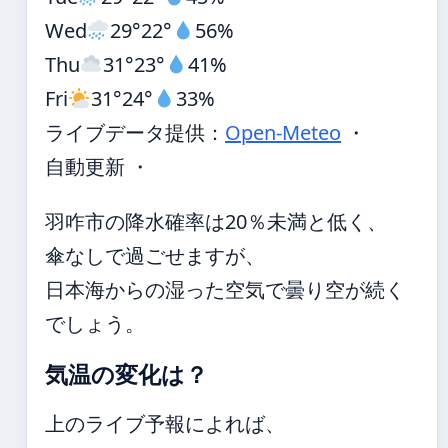
Wed
29°
22°
56%
Thu
31°
23°
41%
Fri
31°
24°
33%
ライブデータ提供：
Open-Meteo
・
自動更新 ・
羽咋市の降水確率は20％未満と低く、
傘なしで過ごせますが、
日本海からの湿った空気で曇り空が続く
でしょう。
気温の変化は？
上のライブ予報によれば、