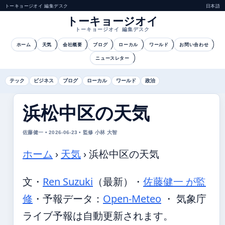
トーキョージオイ 編集デスク
日本語
トーキョージオイ
トーキョージオイ 編集デスク
ホーム
天気
会社概要
ブログ
ローカル
ワールド
お問い合わせ
ニュースレター
テック
ビジネス
ブログ
ローカル
ワールド
政治
浜松中区の天気
佐藤健一 • 2026-06-23 • 監修 小林 大智
ホーム
›
天気
›
浜松中区の天気
文・
Ren Suzuki
（最新）
・
佐藤健一 が監
修
・
予報データ：
Open-Meteo
・ 気象庁
ライブ予報は自動更新されます。