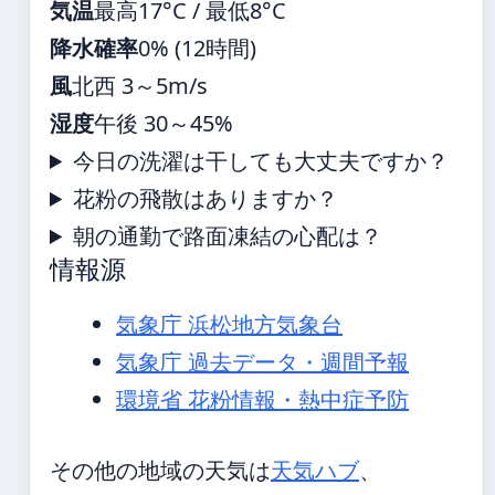
気温
最高17°C / 最低8°C
降水確率
0% (12時間)
風
北西 3～5m/s
湿度
午後 30～45%
今日の洗濯は干しても大丈夫ですか？
花粉の飛散はありますか？
朝の通勤で路面凍結の心配は？
情報源
気象庁 浜松地方気象台
気象庁 過去データ・週間予報
環境省 花粉情報・熱中症予防
その他の地域の天気は
天気ハブ
、