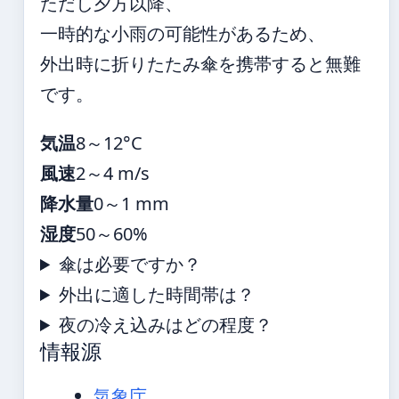
ただし夕方以降、
一時的な小雨の可能性があるため、
外出時に折りたたみ傘を携帯すると無難
です。
気温
8～12°C
風速
2～4 m/s
降水量
0～1 mm
湿度
50～60%
傘は必要ですか？
外出に適した時間帯は？
夜の冷え込みはどの程度？
情報源
気象庁