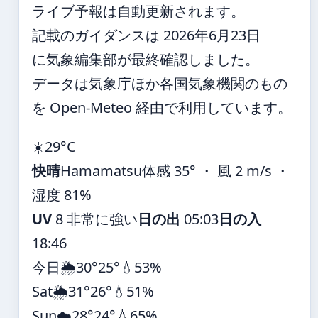
ライブ予報は自動更新されます。
記載のガイダンスは 2026年6月23日
に気象編集部が最終確認しました。
データは気象庁ほか各国気象機関のもの
を Open-Meteo 経由で利用しています。
☀️
29°
C
快晴
Hamamatsu
体感 35° ・ 風 2 m/s ・
湿度 81%
UV
8 非常に強い
日の出
05:03
日の入
18:46
今日
🌦️
30°
25°
💧53%
Sat
🌦️
31°
26°
💧51%
Sun
☁️
28°
24°
💧65%