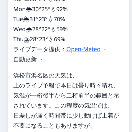
Mon
🌦️
30°
25°
💧92%
Tue
🌦️
31°
23°
💧70%
Wed
🌧️
28°
22°
💧59%
Thu
⛈️
28°
23°
💧69%
ライブデータ提供：
Open-Meteo
・
自動更新 ・
浜松市浜名区の天気は、
上のライブ予報で本日は曇り時々晴れ、
気温が一桁後半から二桁前半の範囲と示
されています。この程度の気温では、
日差しが届く時間帯に少し動けば上着が
不要になることもありますが、