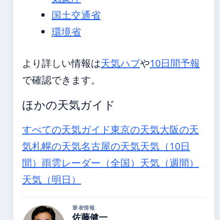
国土交通省
環境省
より詳しい情報は
天気ハブ
や
10日間予報
で確認できます。
ほかの天気ガイド
すべての天気ガイド
東京の天気
大阪の天
気
札幌の天気
名古屋の天気
天気（10日
間）
雨雲レーダー（全国）
天気（週間）
天気（明日）
筆者情報
佐藤健一