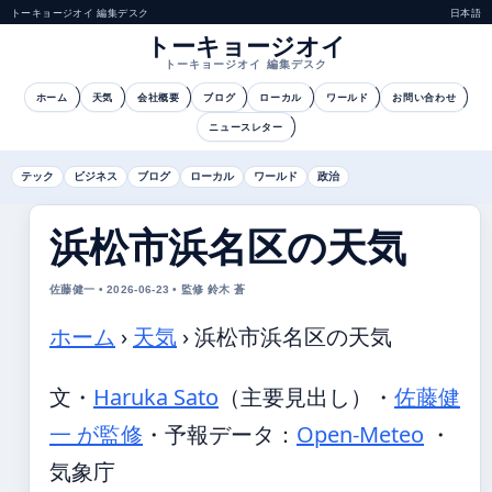
トーキョージオイ 編集デスク
日本語
トーキョージオイ
トーキョージオイ 編集デスク
ホーム
天気
会社概要
ブログ
ローカル
ワールド
お問い合わせ
ニュースレター
テック
ビジネス
ブログ
ローカル
ワールド
政治
浜松市浜名区の天気
佐藤健一 • 2026-06-23 • 監修 鈴木 蒼
ホーム
›
天気
›
浜松市浜名区の天気
文・
Haruka Sato
（主要見出し）
・
佐藤健
一 が監修
・
予報データ：
Open-Meteo
・
気象庁