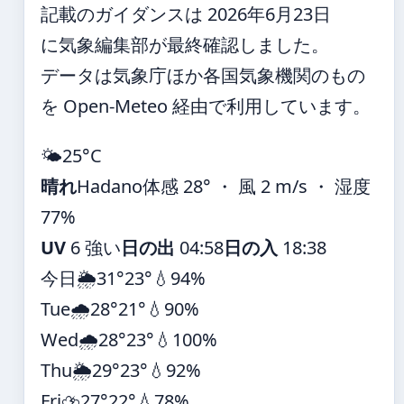
記載のガイダンスは 2026年6月23日
に気象編集部が最終確認しました。
データは気象庁ほか各国気象機関のもの
を Open-Meteo 経由で利用しています。
🌤️
25°
C
晴れ
Hadano
体感 28° ・ 風 2 m/s ・ 湿度
77%
UV
6 強い
日の出
04:58
日の入
18:38
今日
🌦️
31°
23°
💧94%
Tue
🌧️
28°
21°
💧90%
Wed
🌧️
28°
23°
💧100%
Thu
🌦️
29°
23°
💧92%
Fri
⛈️
27°
22°
💧78%