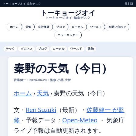
トーキョージオイ 編集デスク
日本語
トーキョージオイ
トーキョージオイ 編集デスク
ホーム
天気
会社概要
ブログ
ローカル
ワールド
お問い合わせ
ニュースレター
テック
ビジネス
ブログ
ローカル
ワールド
政治
秦野の天気（今日）
佐藤健一 • 2026-06-23 • 監修 小林 大智
ホーム
›
天気
›
秦野の天気（今日）
文・
Ren Suzuki
（最新）
・
佐藤健一 が監
修
・
予報データ：
Open-Meteo
・ 気象庁
ライブ予報は自動更新されます。