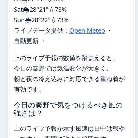
Sat
🌦️
28°
21°
💧73%
Sun
🌦️
28°
22°
💧73%
ライブデータ提供：
Open-Meteo
・
自動更新 ・
上のライブ予報の数値を踏まえると、
今日の秦野では気温変化が大きく、
朝と夜の冷え込みに対応できる重ね着が
有効です。
今日の秦野で気をつけるべき風の
強さは？
上のライブ予報が示す風速は日中は穏や