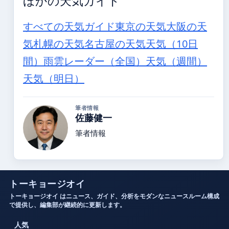
ほかの天気ガイド
すべての天気ガイド
東京の天気
大阪の天
気
札幌の天気
名古屋の天気
天気（10日
間）
雨雲レーダー（全国）
天気（週間）
天気（明日）
筆者情報
佐藤健一
筆者情報
トーキョージオイ
トーキョージオイ はニュース、ガイド、分析をモダンなニュースルーム構成
で提供し、編集部が継続的に更新します。
人気