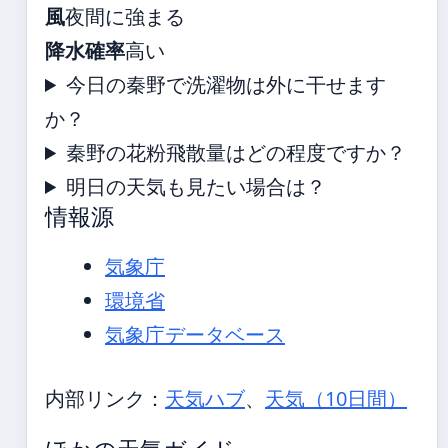
風
夜間に強まる
降水確率
高い
今日の秦野で洗濯物は外に干せます
か？
秦野の花粉飛散量はどの程度ですか？
明日の天気も見たい場合は？
情報源
気象庁
環境省
気象庁データベース
内部リンク：
天気ハブ
、
天気（10日間）