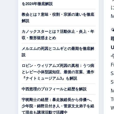
を2024年徹底解説
教会とは？意味・役割・宗派の違いを徹底
解説

カノックスターとは？活動休止・炎上・年
収・整形疑惑まとめ
メルエムの死因とコムギとの最期を徹底解
説
F
ロビン・ウィリアムズ死因の真相：うつ病
とレビー小体型認知症、最後の言葉、遺作
S
『ナイトミュージアム3』も解説
S
中西悠理のプロフィールと経歴を解説
T
宇梶剛士の経歴：暴走族総長から俳優へ、
少年院・錦野旦付き人・菅原文太弟子を経
て現在も講演活動で活躍中