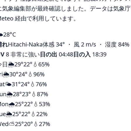
に気象編集部が最終確認しました。データは気象庁ほ
Meteo 経由で利用しています。
️
28°
C
晴れ
Hitachi-Naka
体感 34° ・ 風 2 m/s ・ 湿度 84%
UV
8 非常に強い
日の出
04:48
日の入
18:39
今日
🌦️
29°
22°
💧65%
ri
🌦️
30°
24°
💧96%
at
🌤️
31°
24°
💧76%
un
🌦️
28°
23°
💧87%
Mon
🌧️
25°
22°
💧53%
ue
🌦️
25°
22°
💧22%
Wed
⛅
25°
20°
💧27%