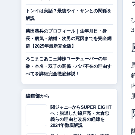
トンイは実話？最後やイ・サンとの関係を
解説
柴田恭兵のプロフィール｜生年月日・身
長・病気・結婚・次男の死因までを完全網
羅【2025年最新完全版】
ろこまこあこ三姉妹ユーチューバーの年
齢・本名・双子の関係・パパ不在の理由す
べてを詳細完全徹底解説！
編集部から
関ジャニ∞からSUPER EIGHT
へ：脱退した錦戸亮・大倉忠
義らの理由と改名の経緯を
2024年徹底解説