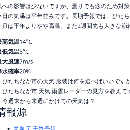
肌への影響は少ないですが、曇りでも念のため対策
今日の気温は平年並みです。長期予報では、ひたちな
ヶ月は平年よりやや高温、また2週間先も大きな崩
最高気温
14°C
最低気温
8°C
最大風速
7m/s
降水確率
20%
ひたちなか市の天気 服装は何を選べばいいです
ひたちなか市 天気 雨雲レーダーの見方を教えて
今週末から来週にかけての天気は？
情報源
気象庁 天気予報