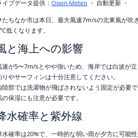
ライブデータ提供：
Open-Meteo
・ 自動更新 ・
ひたちなか市は本日、最大風速7m/sの北東風が吹
3°C低くなります。
風と海上への影響
風速が5〜7m/sとやや強いため、海岸では白波が
釣りやサーフィンは十分注意してください。
内陸部では洗濯物が飛ばされないよう固定が必要で
肌の保湿にも注意が必要です。
降水確率と紫外線
降水確率は20%で、一時的な弱い雨が夕方に可能