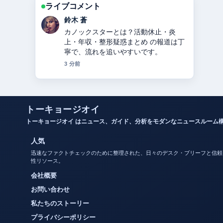
ライブコメント
渡辺 結衣
関ジャニ∞からSUPER EIGHTへ：脱退
した錦戸亮・大倉忠義らの理由と改名
の経緯を2024年徹底解説 周辺の検証が
しっかりしていて安心感があります。
5 分前
トーキョージオイ
トーキョージオイ はニュース、ガイド、分析をモダンなニュースルーム
人気
迅速なファクトチェックのために整理された、日々のデスク・ブリーフと信頼
性リソース。
会社概要
お問い合わせ
私たちのストーリー