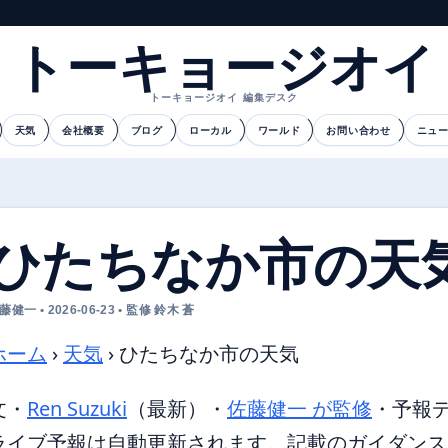
トーキョージオイ
トーキョージオイ 編集デスク
天気
会社概要
ブログ
ローカル
ワールド
お問い合わせ
ニュ
ひたちなか市の天
藤健一 • 2026-06-23 • 監修 鈴木 蒼
ホーム
›
天気
›
ひたちなか市の天気
文・
Ren Suzuki
（最新）
・
佐藤健一 が監修
・
予報
ライブ予報は自動更新されます。記載のガイダンスは 