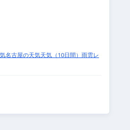
気
名古屋の天気
天気（10日間）
雨雲レ