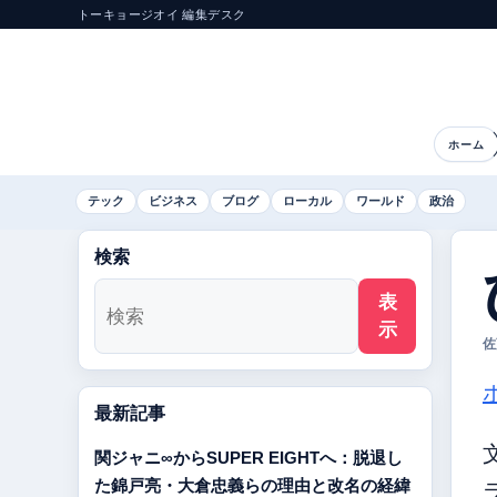
トーキョージオイ 編集デスク
ホーム
テック
ビジネス
ブログ
ローカル
ワールド
政治
検索
表
示
佐
最新記事
関ジャニ∞からSUPER EIGHTへ：脱退し
た錦戸亮・大倉忠義らの理由と改名の経緯