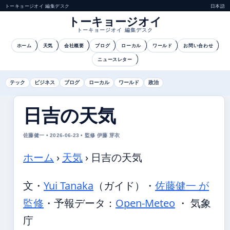
トーキョージオイ 編集デスク
日本語
トーキョージオイ
トーキョージオイ 編集デスク
ホーム
天気
会社概要
ブログ
ローカル
ワールド
お問い合わせ
ニュースレター
テック
ビジネス
ブログ
ローカル
ワールド
政治
日吉の天気
佐藤健一 • 2026-06-23 • 監修 伊藤 芽衣
ホーム
›
天気
›
日吉の天気
文・
Yui Tanaka
（ガイド）
・
佐藤健一 が
監修
・
予報データ：
Open-Meteo
・ 気象
庁