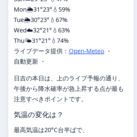
Mon
🌦️
31°
23°
💧59%
Tue
🌦️
30°
23°
💧67%
Wed
☁️
32°
21°
💧63%
Thu
🌤️
31°
21°
💧74%
ライブデータ提供：
Open-Meteo
・
自動更新 ・
日吉の本日は、上のライブ予報の通り、
午後から降水確率が急上昇する点が最も
注意すべきポイントです。
気温の変化は？
最高気温は20°C台半ばで、