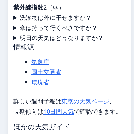
紫外線指数
2（弱）
洗濯物は外に干せますか？
傘は持って行くべきですか？
明日の天気はどうなりますか？
情報源
気象庁
国土交通省
環境省
詳しい週間予報は
東京の天気ページ
、
長期傾向は
10日間天気
で確認できます。
ほかの天気ガイド