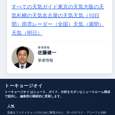
すべての天気ガイド
東京の天気
大阪の天
気
札幌の天気
名古屋の天気
天気（10日
間）
雨雲レーダー（全国）
天気（週間）
天気（明日）
筆者情報
佐藤健一
筆者情報
トーキョージオイ
トーキョージオイ はニュース、ガイド、分析をモダンなニュースルーム構成
で提供し、編集部が継続的に更新します。
人気
迅速なファクトチェックのために整理された、日々のデスク・ブリーフと信頼