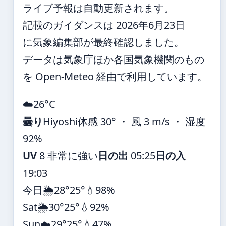
ライブ予報は自動更新されます。
記載のガイダンスは 2026年6月23日
に気象編集部が最終確認しました。
データは気象庁ほか各国気象機関のもの
を Open-Meteo 経由で利用しています。
☁️
26°
C
曇り
Hiyoshi
体感 30° ・ 風 3 m/s ・ 湿度
92%
UV
8 非常に強い
日の出
05:25
日の入
19:03
今日
🌦️
28°
25°
💧98%
Sat
🌦️
30°
25°
💧92%
Sun
☁️
29°
25°
💧47%