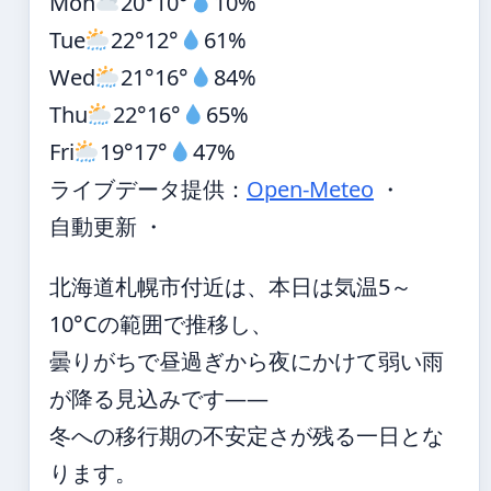
Mon
20°
10°
10%
Tue
22°
12°
61%
Wed
21°
16°
84%
Thu
22°
16°
65%
Fri
19°
17°
47%
ライブデータ提供：
Open-Meteo
・
自動更新 ・
北海道札幌市付近は、本日は気温5～
10°Cの範囲で推移し、
曇りがちで昼過ぎから夜にかけて弱い雨
が降る見込みです——
冬への移行期の不安定さが残る一日とな
ります。