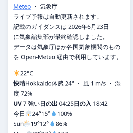
Meteo
・ 気象庁
ライブ予報は自動更新されます。
記載のガイダンスは 2026年6月23日
に気象編集部が最終確認しました。
データは気象庁ほか各国気象機関のもの
を Open-Meteo 経由で利用しています。
22°
C
快晴
Hokkaido
体感 24° ・ 風 1 m/s ・ 湿
度 72%
UV
7 強い
日の出
04:25
日の入
18:42
今日
24°
15°
100%
Sun
19°
12°
86%