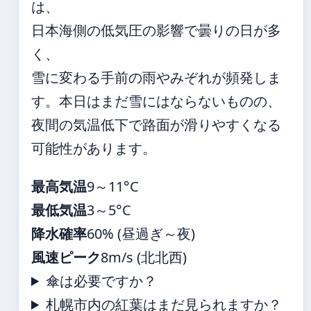
は、
日本海側の低気圧の影響で曇りの日が多
く、
雪に変わる手前の雨やみぞれが頻発しま
す。本日はまだ雪にはならないものの、
夜間の気温低下で路面が滑りやすくなる
可能性があります。
最高気温
9～11°C
最低気温
3～5°C
降水確率
60% (昼過ぎ～夜)
風速ピーク
8m/s (北北西)
傘は必要ですか？
札幌市内の紅葉はまだ見られますか？