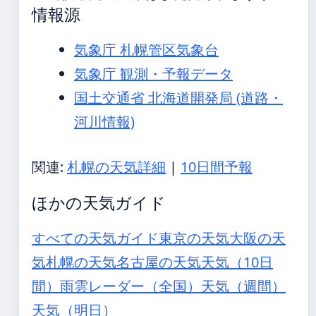
情報源
気象庁 札幌管区気象台
気象庁 観測・予報データ
国土交通省 北海道開発局 (道路・
河川情報)
関連:
札幌の天気詳細
|
10日間予報
ほかの天気ガイド
すべての天気ガイド
東京の天気
大阪の天
気
札幌の天気
名古屋の天気
天気（10日
間）
雨雲レーダー（全国）
天気（週間）
天気（明日）