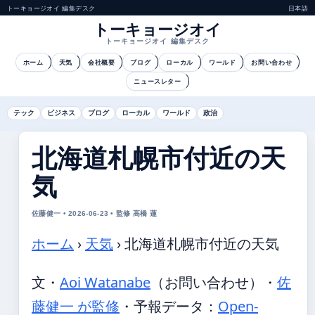
トーキョージオイ 編集デスク
日本語
トーキョージオイ
トーキョージオイ 編集デスク
ホーム
天気
会社概要
ブログ
ローカル
ワールド
お問い合わせ
ニュースレター
テック
ビジネス
ブログ
ローカル
ワールド
政治
北海道札幌市付近の天
気
佐藤健一 • 2026-06-23 • 監修 高橋 蓮
ホーム
›
天気
›
北海道札幌市付近の天気
文・
Aoi Watanabe
（お問い合わせ）
・
佐
藤健一 が監修
・
予報データ：
Open-