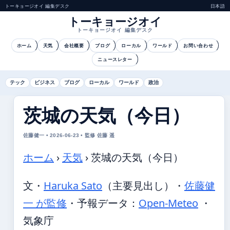
トーキョージオイ 編集デスク
日本語
トーキョージオイ
トーキョージオイ 編集デスク
ホーム
天気
会社概要
ブログ
ローカル
ワールド
お問い合わせ
ニュースレター
テック
ビジネス
ブログ
ローカル
ワールド
政治
茨城の天気（今日）
佐藤健一 • 2026-06-23 • 監修 佐藤 遥
ホーム
›
天気
›
茨城の天気（今日）
文・
Haruka Sato
（主要見出し）
・
佐藤健
一 が監修
・
予報データ：
Open-Meteo
・
気象庁