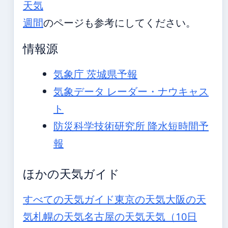
天気
週間
のページも参考にしてください。
情報源
気象庁 茨城県予報
気象データ レーダー・ナウキャス
ト
防災科学技術研究所 降水短時間予
報
ほかの天気ガイド
すべての天気ガイド
東京の天気
大阪の天
気
札幌の天気
名古屋の天気
天気（10日