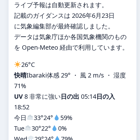
ライブ予報は自動更新されます。
記載のガイダンスは 2026年6月23日
に気象編集部が最終確認しました。
データは気象庁ほか各国気象機関のもの
を Open-Meteo 経由で利用しています。
26°
C
快晴
Ibaraki
体感 29° ・ 風 2 m/s ・ 湿度
71%
UV
8 非常に強い
日の出
05:14
日の入
18:52
今日
33°
24°
59%
Tue
30°
22°
0%
Wed
29°
24°
79%