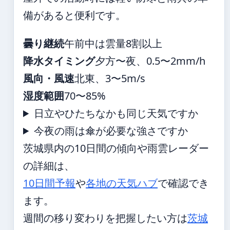
備があると便利です。
曇り継続
午前中は雲量8割以上
降水タイミング
夕方〜夜、0.5〜2mm/h
風向・風速
北東、3〜5m/s
湿度範囲
70〜85%
日立やひたちなかも同じ天気ですか
今夜の雨は傘が必要な強さですか
茨城県内の10日間の傾向や雨雲レーダー
の詳細は、
10日間予報
や
各地の天気ハブ
で確認でき
ます。
週間の移り変わりを把握したい方は
茨城