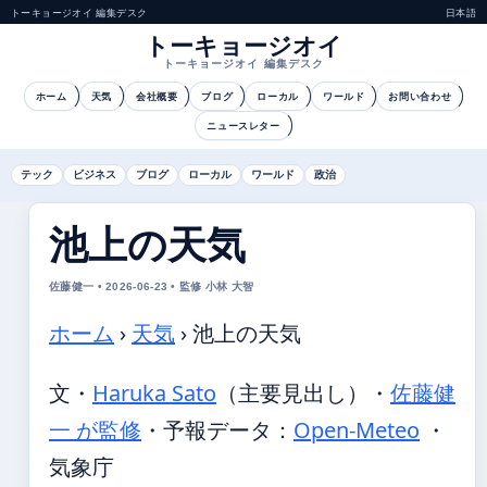
トーキョージオイ 編集デスク
日本語
トーキョージオイ
トーキョージオイ 編集デスク
ホーム
天気
会社概要
ブログ
ローカル
ワールド
お問い合わせ
ニュースレター
テック
ビジネス
ブログ
ローカル
ワールド
政治
池上の天気
佐藤健一 • 2026-06-23 • 監修 小林 大智
ホーム
›
天気
›
池上の天気
文・
Haruka Sato
（主要見出し）
・
佐藤健
一 が監修
・
予報データ：
Open-Meteo
・
気象庁