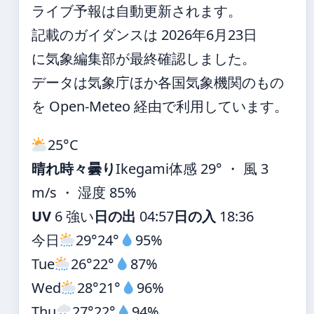
ライブ予報は自動更新されます。
記載のガイダンスは 2026年6月23日
に気象編集部が最終確認しました。
データは気象庁ほか各国気象機関のもの
を Open-Meteo 経由で利用しています。
25°
C
晴れ時々曇り
Ikegami
体感 29° ・ 風 3
m/s ・ 湿度 85%
UV
6 強い
日の出
04:57
日の入
18:36
今日
29°
24°
95%
Tue
26°
22°
87%
Wed
28°
21°
96%
Thu
27°
22°
94%