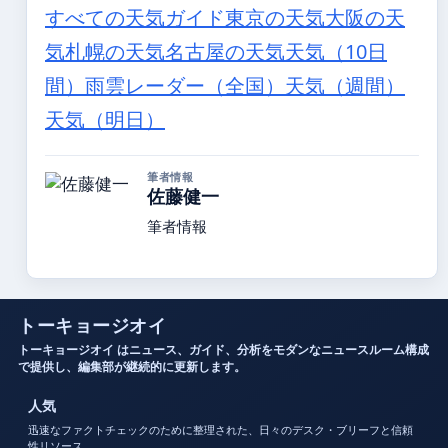
すべての天気ガイド
東京の天気
大阪の天
気
札幌の天気
名古屋の天気
天気（10日
間）
雨雲レーダー（全国）
天気（週間）
天気（明日）
筆者情報
佐藤健一
筆者情報
トーキョージオイ
トーキョージオイ はニュース、ガイド、分析をモダンなニュースルーム構成
で提供し、編集部が継続的に更新します。
人気
迅速なファクトチェックのために整理された、日々のデスク・ブリーフと信頼
性リソース。