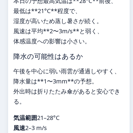
本日の予想最高気温は**28°C**前後、
最低は**21°C**程度で、
湿度が高いため蒸し暑さが続く。
風速は平均**2〜3m/s**と弱く、
体感温度への影響は小さい。
降水の可能性はあるか
午後を中心に弱い雨雲が通過しやすく、
降水量は**1〜3mm**の予想。
外出時は折りたたみ傘があると安心でき
る。
気温範囲
21–28°C
風速
2–3 m/s