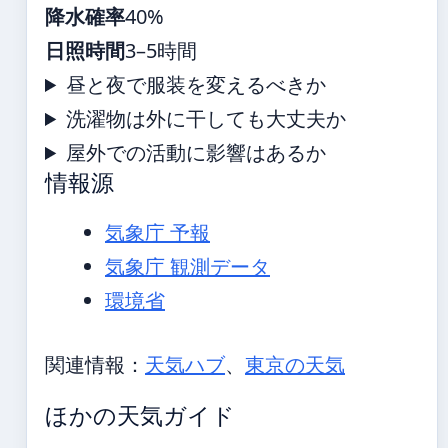
降水確率
40%
日照時間
3–5時間
昼と夜で服装を変えるべきか
洗濯物は外に干しても大丈夫か
屋外での活動に影響はあるか
情報源
気象庁 予報
気象庁 観測データ
環境省
関連情報：
天気ハブ
、
東京の天気
ほかの天気ガイド