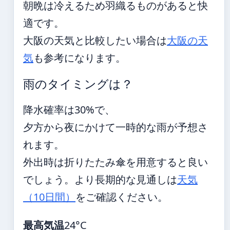
朝晩は冷えるため羽織るものがあると快
適です。
大阪の天気と比較したい場合は
大阪の天
気
も参考になります。
雨のタイミングは？
降水確率は30%で、
夕方から夜にかけて一時的な雨が予想さ
れます。
外出時は折りたたみ傘を用意すると良い
でしょう。より長期的な見通しは
天気
（10日間）
をご確認ください。
最高気温
24°C