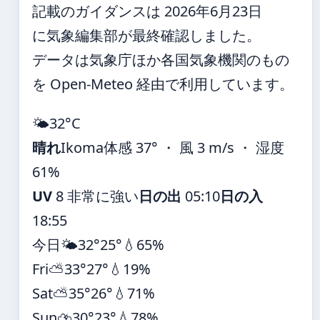
記載のガイダンスは 2026年6月23日
に気象編集部が最終確認しました。
データは気象庁ほか各国気象機関のもの
を Open-Meteo 経由で利用しています。
🌤️
32°
C
晴れ
Ikoma
体感 37° ・ 風 3 m/s ・ 湿度
61%
UV
8 非常に強い
日の出
05:10
日の入
18:55
今日
🌤️
32°
25°
💧65%
Fri
⛅
33°
27°
💧19%
Sat
⛅
35°
26°
💧71%
Sun
⛈️
30°
23°
💧78%