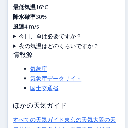
最低気温
16°C
降水確率
30%
風速
4 m/s
今日、傘は必要ですか？
夜の気温はどのくらいですか？
情報源
気象庁
気象庁データサイト
国土交通省
ほかの天気ガイド
すべての天気ガイド
東京の天気
大阪の天