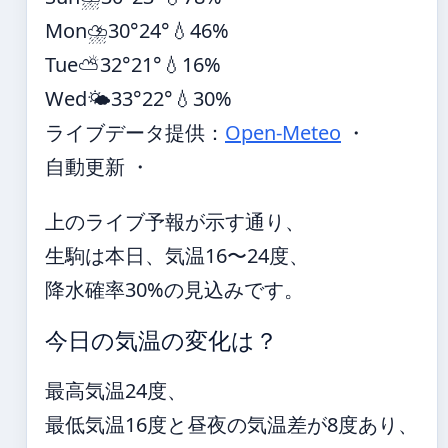
Mon
⛈️
30°
24°
💧46%
Tue
⛅
32°
21°
💧16%
Wed
🌤️
33°
22°
💧30%
ライブデータ提供：
Open-Meteo
・
自動更新 ・
上のライブ予報が示す通り、
生駒は本日、気温16〜24度、
降水確率30%の見込みです。
今日の気温の変化は？
最高気温24度、
最低気温16度と昼夜の気温差が8度あり、