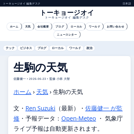
トーキョージオイ 編集デスク
日本語
トーキョージオイ
トーキョージオイ 編集デスク
ホーム
天気
会社概要
ブログ
ローカル
ワールド
お問い合わせ
ニュースレター
テック
ビジネス
ブログ
ローカル
ワールド
政治
生駒の天気
佐藤健一 • 2026-06-23 • 監修 小林 大智
ホーム
›
天気
›
生駒の天気
文・
Ren Suzuki
（最新）
・
佐藤健一 が監
修
・
予報データ：
Open-Meteo
・ 気象庁
ライブ予報は自動更新されます。