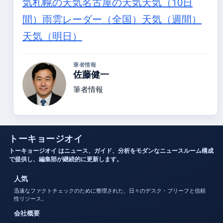
気
札幌の天気
名古屋の天気
天気（10日
間）
雨雲レーダー（全国）
天気（週間）
天気（明日）
筆者情報
佐藤健一
筆者情報
トーキョージオイ
トーキョージオイ はニュース、ガイド、分析をモダンなニュースルーム構成
で提供し、編集部が継続的に更新します。
人気
迅速なファクトチェックのために整理された、日々のデスク・ブリーフと信頼
性リソース。
会社概要