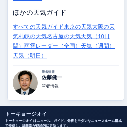
ほかの天気ガイド
すべての天気ガイド
東京の天気
大阪の天
気
札幌の天気
名古屋の天気
天気（10日
間）
雨雲レーダー（全国）
天気（週間）
天気（明日）
筆者情報
佐藤健一
筆者情報
トーキョージオイ
トーキョージオイ はニュース、ガイド、分析をモダンなニュースルーム構成
で提供し、編集部が継続的に更新します。