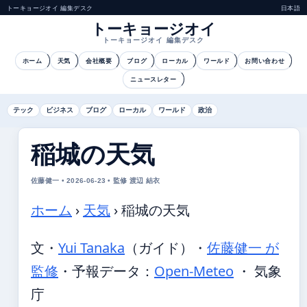
トーキョージオイ 編集デスク
日本語
トーキョージオイ
トーキョージオイ 編集デスク
ホーム
天気
会社概要
ブログ
ローカル
ワールド
お問い合わせ
ニュースレター
テック
ビジネス
ブログ
ローカル
ワールド
政治
稲城の天気
佐藤健一 • 2026-06-23 • 監修 渡辺 結衣
ホーム
›
天気
›
稲城の天気
文・
Yui Tanaka
（ガイド）
・
佐藤健一 が
監修
・
予報データ：
Open-Meteo
・ 気象
庁