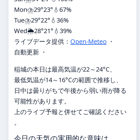
Mon
⛈️
29°
23°
💧67%
Tue
⛈️
29°
22°
💧36%
Wed
🌦️
28°
21°
💧39%
ライブデータ提供：
Open-Meteo
・
自動更新 ・
稲城の本日は最高気温が22～24°C、
最低気温が14～16°Cの範囲で推移し、
日中は曇りがちで午後から弱い雨が降る
可能性があります。
上のライブ予報と併せてご確認ください
。
今日の天気の実用的な意味は