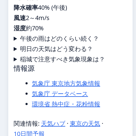
降水確率
40% (午後)
風速
2～4m/s
湿度
約70%
午後の雨はどのくらい続く？
明日の天気はどう変わる？
稲城で注意すべき気象現象は？
情報源
気象庁 東京地方気象情報
気象庁 データベース
環境省 熱中症・花粉情報
関連情報:
天気ハブ
·
東京の天気
·
10日間予報