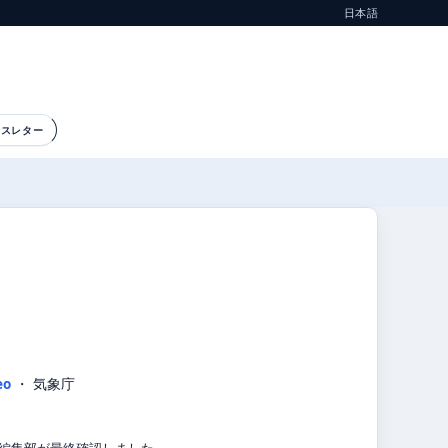
日本語
ースレター
eo
・ 気象庁
気象編集部が最終確認しました。