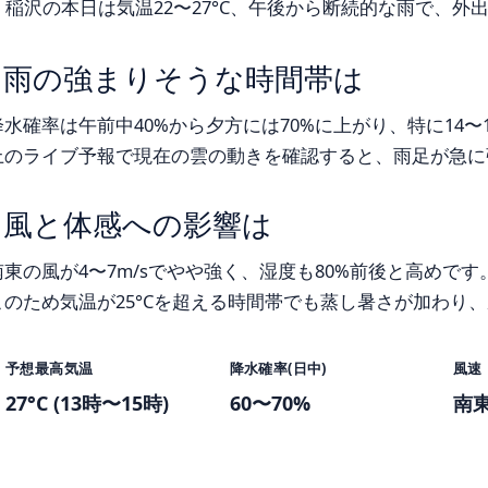
稲沢の本日は気温22〜27°C、午後から断続的な雨で、
雨の強まりそうな時間帯は
降水確率は午前中40%から夕方には70%に上がり、特に14〜
上のライブ予報で現在の雲の動きを確認すると、雨足が急に
風と体感への影響は
南東の風が4〜7m/sでやや強く、湿度も80%前後と高めです
このため気温が25°Cを超える時間帯でも蒸し暑さが加わり
予想最高気温
降水確率(日中)
風速
27°C (13時〜15時)
60〜70%
南東