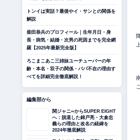
トンイは実話？最後やイ・サンとの関係を
解説
柴田恭兵のプロフィール｜生年月日・身
長・病気・結婚・次男の死因までを完全網
羅【2025年最新完全版】
ろこまこあこ三姉妹ユーチューバーの年
齢・本名・双子の関係・パパ不在の理由す
べてを詳細完全徹底解説！
編集部から
関ジャニ∞からSUPER EIGHT
へ：脱退した錦戸亮・大倉忠
義らの理由と改名の経緯を
2024年徹底解説