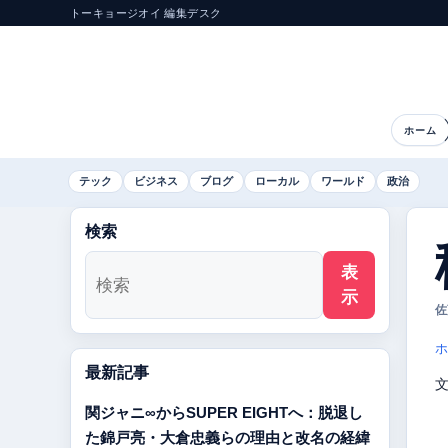
トーキョージオイ 編集デスク
ホーム
テック
ビジネス
ブログ
ローカル
ワールド
政治
検索
表
示
佐
ホ
最新記事
関ジャニ∞からSUPER EIGHTへ：脱退し
た錦戸亮・大倉忠義らの理由と改名の経緯