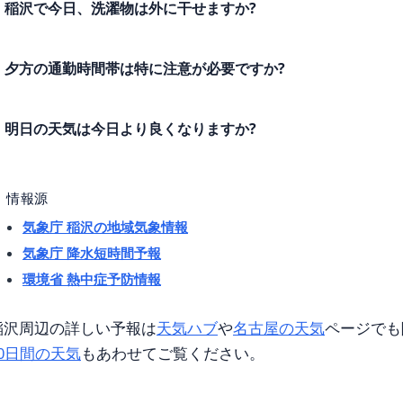
稲沢で今日、洗濯物は外に干せますか?
夕方の通勤時間帯は特に注意が必要ですか?
明日の天気は今日より良くなりますか?
情報源
気象庁 稲沢の地域気象情報
気象庁 降水短時間予報
環境省 熱中症予防情報
稲沢周辺の詳しい予報は
天気ハブ
や
名古屋の天気
ページでも
10日間の天気
もあわせてご覧ください。