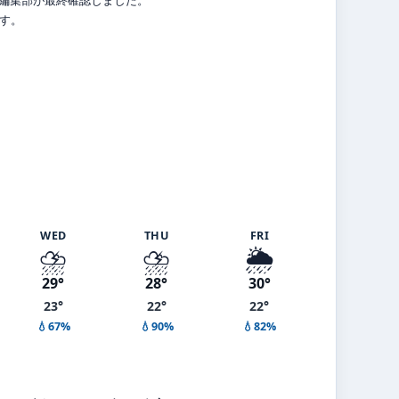
ます。
WED
THU
FRI
⛈️
⛈️
🌦️
29°
28°
30°
23°
22°
22°
💧67%
💧90%
💧82%