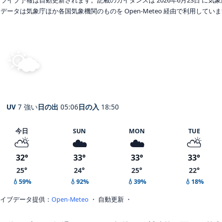
データは気象庁ほか各国気象機関のものを Open-Meteo 経由で利用してい
🌤️
晴れ
27°
C
Inazawa
体感 31° ・ 風 1 m/s ・ 湿度 73%
UV
7 強い
日の出
05:06
日の入
18:50
今日
SUN
MON
TUE
⛅
☁️
☁️
⛅
32°
33°
33°
33°
25°
24°
25°
22°
💧59%
💧92%
💧39%
💧18%
イブデータ提供：
Open-Meteo
・ 自動更新 ・