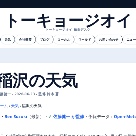
トーキョージオイ
トーキョージオイ 編集デスク
天気
会社概要
ブログ
ローカル
ワールド
お問い合わせ
ニュ
稲沢の天気
藤健一 • 2026-06-23 • 監修 鈴木 蒼
ーム
›
天気
›
稲沢の天気
文・
Ren Suzuki
（最新）
・
佐藤健一 が監修
・
予報データ：
Open-Met
ライブ予報は自動更新されます。記載のガイダンスは 2026年6月23日 に